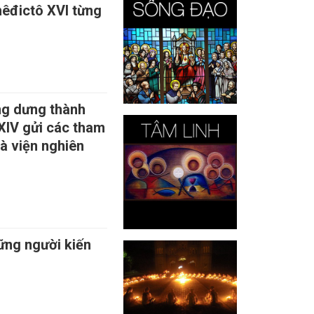
nêđictô XVI từng
ng dưng thành
 XIV gửi các tham
và viện nghiên
hững người kiến