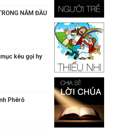
V TRONG NĂM ĐẦU
 mục kêu gọi hy
ánh Phêrô