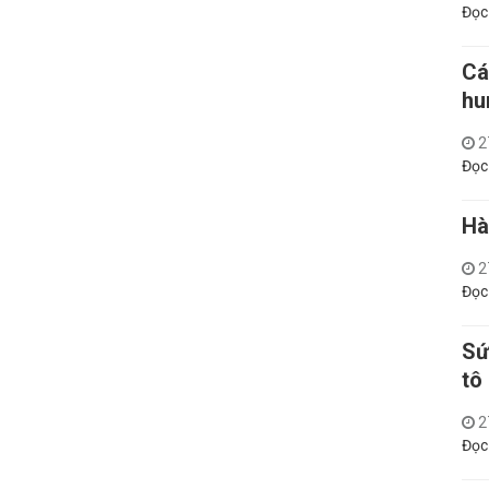
Đọc
Cá
hu
2
Đọc
Hà
2
Đọc
Sứ
tô
2
Đọc