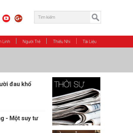
 Linh
Người Trẻ
Thiếu Nhi
Tài Liệu
ười đau khổ
g - Một suy tư