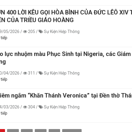
N 400 LỜI KÊU GỌI HÒA BÌNH CỦA ĐỨC LÊÔ XI
ÊN CỦA TRIỀU GIÁO HOÀNG
9/05/2026
/
205
/
Sự Kiện Hiệp Thông
 tiếp
o lực nhuộm màu Phục Sinh tại Nigeria, các Giám
ng
0/04/2026
/
311
/
Sự Kiện Hiệp Thông
 tiếp
iêm ngắm “Khăn Thánh Veronica” tại Đền thờ Th
4/03/2026
/
304
/
Sự Kiện Hiệp Thông
 tiếp