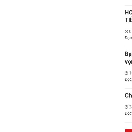
HƠ
TI
0
Đọc
Bạ
vọ
1
Đọc
Ch
2
Đọc