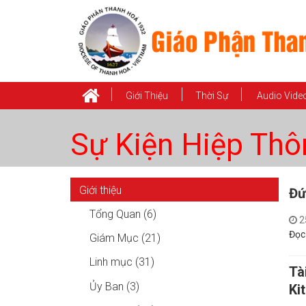
Giới Thiệu
Thời Sự
Audio Vide
Sự Kiện Hiệp Thô
Giới thiệu
Đứ
Tổng Quan (6)
2
Đọc
Giám Mục (21)
Linh mục (31)
Tà
Ủy Ban (3)
Ki