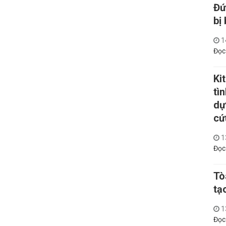
Đứ
bị
1
Đọc
Ki
tì
dự
cứ
1
Đọc
Tò
tạ
1
Đọc