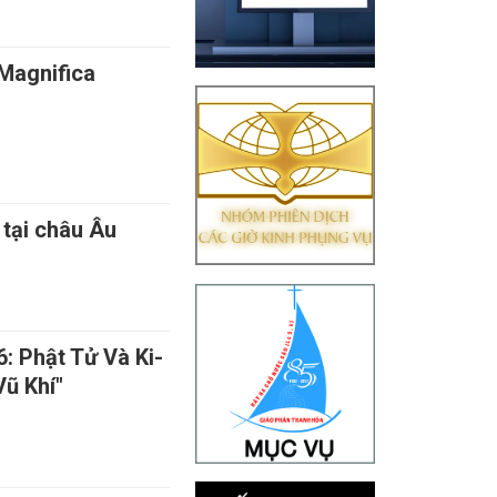
Magnifica
tại châu Âu
: Phật Tử Và Ki-
Vũ Khí"