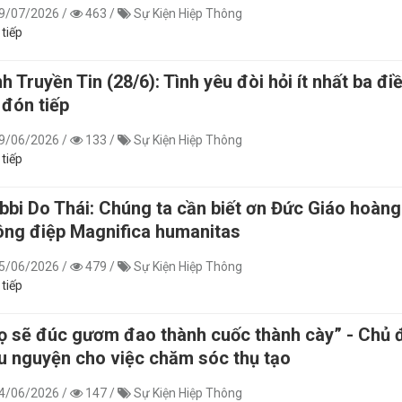
9/07/2026
/
463
/
Sự Kiện Hiệp Thông
 tiếp
nh Truyền Tin (28/6): Tình yêu đòi hỏi ít nhất ba điề
 đón tiếp
9/06/2026
/
133
/
Sự Kiện Hiệp Thông
 tiếp
bbi Do Thái: Chúng ta cần biết ơn Đức Giáo hoàng
ông điệp Magnifica humanitas
5/06/2026
/
479
/
Sự Kiện Hiệp Thông
 tiếp
ọ sẽ đúc gươm đao thành cuốc thành cày” - Chủ đ
u nguyện cho việc chăm sóc thụ tạo
4/06/2026
/
147
/
Sự Kiện Hiệp Thông