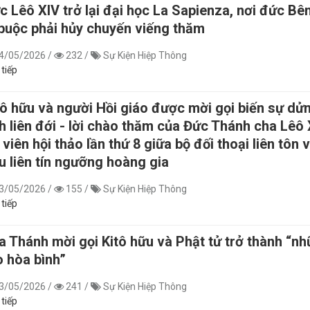
c Lêô XIV trở lại đại học La Sapienza, nơi đức Bê
 buộc phải hủy chuyến viếng thăm
4/05/2026
/
232
/
Sự Kiện Hiệp Thông
 tiếp
tô hữu và người Hồi giáo được mời gọi biến sự dử
nh liên đới - lời chào thăm của Đức Thánh cha Lêô
 viên hội thảo lần thứ 8 giữa bộ đối thoại liên tôn 
u liên tín ngưỡng hoàng gia
3/05/2026
/
155
/
Sự Kiện Hiệp Thông
 tiếp
a Thánh mời gọi Kitô hữu và Phật tử trở thành “n
o hòa bình”
3/05/2026
/
241
/
Sự Kiện Hiệp Thông
 tiếp