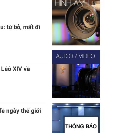
u: từ bỏ, mất đi
 Lêô XIV về
ề ngày thế giới