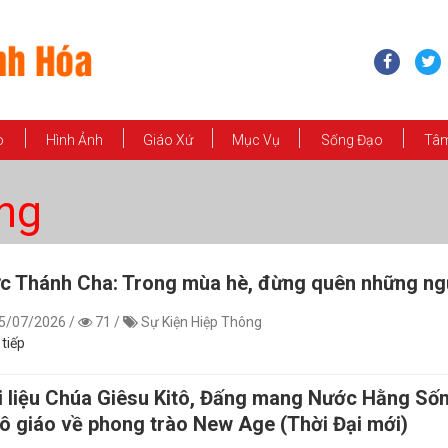
o
Hình Ảnh
Giáo Xứ
Mục Vụ
Sống Đạo
Tâm
ng
c Thánh Cha: Trong mùa hè, đừng quên những ng
5/07/2026
/
71
/
Sự Kiện Hiệp Thông
 tiếp
i liệu Chúa Giêsu Kitô, Đấng mang Nước Hằng Sốn
tô giáo về phong trào New Age (Thời Đại mới)