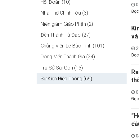
Hội Đoàn (10)
0
Đọc
Nhà Thờ Chính Tòa (3)
Niên giám Giáo Phận (2)
Ki
Đền Thánh Tử Đạo (27)
và
Chủng Viện Lê Bảo Tịnh (101)
2
Đọc
Dòng Mến Thánh Giá (34)
Trụ Sở Sài Gòn (15)
Ra
Sự Kiện Hiệp Thông (69)
th
0
Đọc
“H
cầ
0