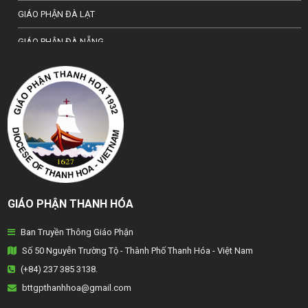
GIÁO PHẬN ĐÀ LẠT
GIÁO PHẬN ĐÀ NẴNG
TỔNG GIÁO PHẬN HÀ NỘI
GIÁO PHẬN HẢI PHÒNG
TỔNG GIÁO PHẬN HUẾ
GIÁO PHẬN HƯNG HOÁ
GIÁO PHẬN KON TUM
GIÁO PHẬN THANH HÓA
GIÁO PHẬN LẠNG SƠN
Ban Truyền Thông Giáo Phận
GIÁO PHẬN LONG XUYÊN
Số 50 Nguyễn Trường Tộ - Thành Phố Thanh Hóa - Việt Nam
GIÁO PHẬN NHA TRANG
(+84) 237 385 3138.
bttgpthanhhoa@gmail.com
GIÁO PHẬN PHAN THIẾT