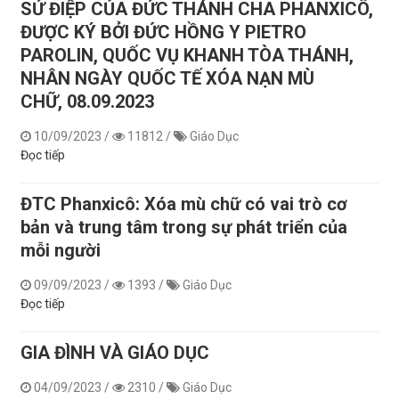
SỨ ĐIỆP CỦA ĐỨC THÁNH CHA PHANXICÔ,
ĐƯỢC KÝ BỞI ĐỨC HỒNG Y PIETRO
PAROLIN, QUỐC VỤ KHANH TÒA THÁNH,
NHÂN NGÀY QUỐC TẾ XÓA NẠN MÙ
CHỮ, 08.09.2023
10/09/2023
/
11812
/
Giáo Dục
Đọc tiếp
ĐTC Phanxicô: Xóa mù chữ có vai trò cơ
bản và trung tâm trong sự phát triển của
mỗi người
09/09/2023
/
1393
/
Giáo Dục
Đọc tiếp
GIA ĐÌNH VÀ GIÁO DỤC
04/09/2023
/
2310
/
Giáo Dục