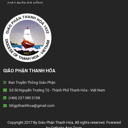
GIÁO PHẬN ĐÀ NẴNG
TỔNG GIÁO PHẬN HÀ NỘI
GIÁO PHẬN HẢI PHÒNG
TỔNG GIÁO PHẬN HUẾ
GIÁO PHẬN HƯNG HOÁ
GIÁO PHẬN KON TUM
GIÁO PHẬN THANH HÓA
GIÁO PHẬN LẠNG SƠN
Ban Truyền Thông Giáo Phận
GIÁO PHẬN LONG XUYÊN
Số 50 Nguyễn Trường Tộ - Thành Phố Thanh Hóa - Việt Nam
GIÁO PHẬN NHA TRANG
(+84) 237 385 3138.
bttgpthanhhoa@gmail.com
GIÁO PHẬN PHAN THIẾT
GIÁO PHẬN PHÁT DIỆM
Copyright 2017 By Giáo Phận Thanh Hóa, All rights reserved. Powered
by Catholic.App.Team