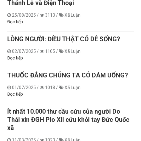
Thánh Lễ và Điện Thoại
25/08/2025
/
3113
/
Xã Luận
Đọc tiếp
LÒNG NGƯỜI: ĐIỀU THẬT CÓ DỄ SỐNG?
02/07/2025
/
1105
/
Xã Luận
Đọc tiếp
THUỐC ĐẮNG CHÚNG TA CÓ DÁM UỐNG?
01/07/2025
/
1018
/
Xã Luận
Đọc tiếp
Ít nhất 10.000 thư cầu cứu của người Do
Thái xin ĐGH Pio XII cứu khỏi tay Đức Quốc
xã
11/03/2025
/
1023
/
Xã Luận