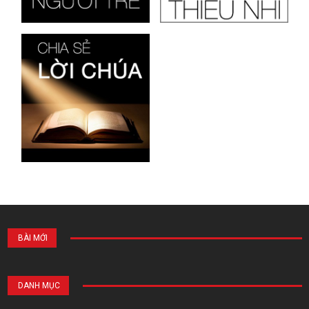
BÀI MỚI
DANH MỤC