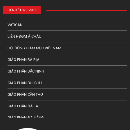
LIÊN KẾT WEBSITE
VATICAN
LIÊN HĐGM Á CHÂU
HỘI ĐỒNG GIÁM MỤC VIỆT NAM
GIÁO PHẬN BÀ RỊA
GIÁO PHẬN BẮC NINH
GIÁO PHẬN BÙI CHU
GIÁO PHẬN CẦN THƠ
GIÁO PHẬN ĐÀ LẠT
GIÁO PHẬN ĐÀ NẴNG
TỔNG GIÁO PHẬN HÀ NỘI