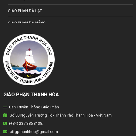
GIÁO PHẬN ĐÀ LẠT
GIÁO PHẬN ĐÀ NẴNG
TỔNG GIÁO PHẬN HÀ NỘI
GIÁO PHẬN HẢI PHÒNG
TỔNG GIÁO PHẬN HUẾ
GIÁO PHẬN HƯNG HOÁ
GIÁO PHẬN KON TUM
GIÁO PHẬN THANH HÓA
GIÁO PHẬN LẠNG SƠN
Ban Truyền Thông Giáo Phận
GIÁO PHẬN LONG XUYÊN
Số 50 Nguyễn Trường Tộ - Thành Phố Thanh Hóa - Việt Nam
GIÁO PHẬN NHA TRANG
(+84) 237 385 3138.
bttgpthanhhoa@gmail.com
GIÁO PHẬN PHAN THIẾT