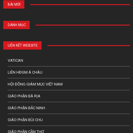
BÀI MỚI
DANH MỤC
LIÊN KẾT WEBSITE
VATICAN
LIÊN HĐGM Á CHÂU
HỘI ĐỒNG GIÁM MỤC VIỆT NAM
GIÁO PHẬN BÀ RỊA
GIÁO PHẬN BẮC NINH
GIÁO PHẬN BÙI CHU
GIÁO PHẬN CẦN THƠ