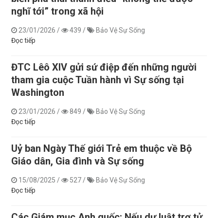
nghĩ tới” trong xã hội
23/01/2026
/
439
/
Bảo Vệ Sự Sống
Đọc tiếp
ĐTC Lêô XIV gửi sứ điệp đến những người
tham gia cuộc Tuần hành vì Sự sống tại
Washington
23/01/2026
/
849
/
Bảo Vệ Sự Sống
Đọc tiếp
Uỷ ban Ngày Thế giới Trẻ em thuộc về Bộ
Giáo dân, Gia đình và Sự sống
15/08/2025
/
527
/
Bảo Vệ Sự Sống
Đọc tiếp
​​​​​​​Các Giám mục Anh quốc: Nếu dự luật trợ tử