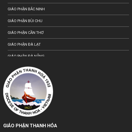
GIÁO PHẬN BẮC NINH
GIÁO PHẬN BÙI CHU
GIÁO PHẬN CẦN THƠ
GIÁO PHẬN ĐÀ LẠT
GIÁO PHẬN ĐÀ NẴNG
TỔNG GIÁO PHẬN HÀ NỘI
GIÁO PHẬN HẢI PHÒNG
TỔNG GIÁO PHẬN HUẾ
GIÁO PHẬN HƯNG HOÁ
GIÁO PHẬN KON TUM
GIÁO PHẬN THANH HÓA
GIÁO PHẬN LẠNG SƠN