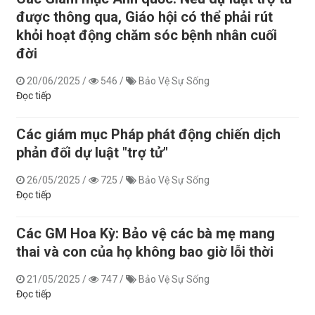
được thông qua, Giáo hội có thể phải rút
khỏi hoạt động chăm sóc bệnh nhân cuối
đời
20/06/2025
/
546
/
Bảo Vệ Sự Sống
Đọc tiếp
Các giám mục Pháp phát động chiến dịch
phản đối dự luật "trợ tử"
26/05/2025
/
725
/
Bảo Vệ Sự Sống
Đọc tiếp
Các GM Hoa Kỳ: Bảo vệ các bà mẹ mang
thai và con của họ không bao giờ lỗi thời
21/05/2025
/
747
/
Bảo Vệ Sự Sống
Đọc tiếp