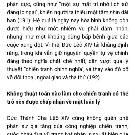
phân cực, cũng như “một sự mất trí nhớ lịch sử
đáng lo ngại”, khiến người ta thiếu một tầm nhìn dài
hạn (191). Hệ quả là ngày nay hòa bình không còn
được hiểu như một nhiệm vụ phải đảm nhận,
nhưng như một khoảng dừng bấp bênh giữa các
cuộc xung đột. Vì thế, Đức Lêô XIV tái khẳng định
rằng, trong khi vẫn giữ nguyên quyền tự vệ chính
đáng theo nghĩa chặt chẽ nhất, cần vượt qua lý
thuyết “chiến tranh chính nghĩa”, và thay vào đó cổ
võ đối thoại, ngoại giao và tha thứ (192).
Không thuật toán nào làm cho chiến tranh có thể
trở nên được chấp nhận về mặt luân lý
Đức Thánh Cha Lêô XIV cũng không quên phê
phán sự gia tăng của công nghiệp chiến tranh,
cuộc chạy đua vũ trang hạt nhân, sự xuất hiện của