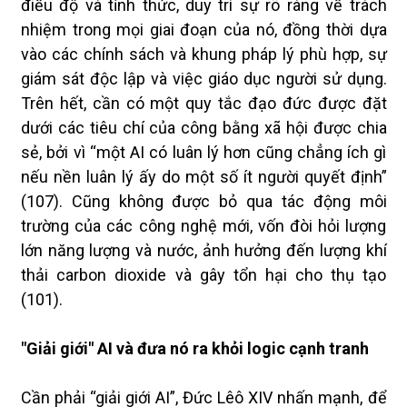
điều độ và tỉnh thức, duy trì sự rõ ràng về trách
nhiệm trong mọi giai đoạn của nó, đồng thời dựa
vào các chính sách và khung pháp lý phù hợp, sự
giám sát độc lập và việc giáo dục người sử dụng.
Trên hết, cần có một quy tắc đạo đức được đặt
dưới các tiêu chí của công bằng xã hội được chia
sẻ, bởi vì “một AI có luân lý hơn cũng chẳng ích gì
nếu nền luân lý ấy do một số ít người quyết định”
(107). Cũng không được bỏ qua tác động môi
trường của các công nghệ mới, vốn đòi hỏi lượng
lớn năng lượng và nước, ảnh hưởng đến lượng khí
thải carbon dioxide và gây tổn hại cho thụ tạo
(101).
"Giải giới" AI và đưa nó ra khỏi logic cạnh tranh
Cần phải “giải giới AI”, Đức Lêô XIV nhấn mạnh, để