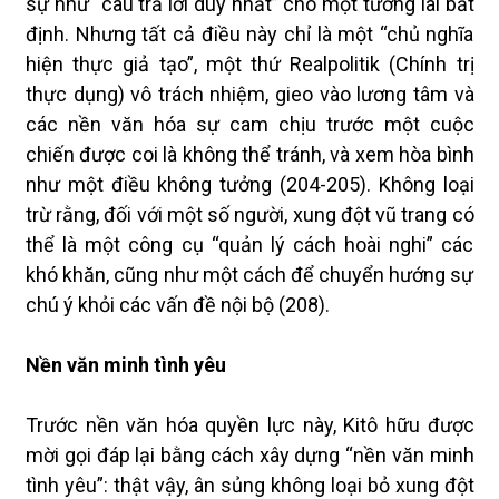
sự như “câu trả lời duy nhất” cho một tương lai bất
định. Nhưng tất cả điều này chỉ là một “chủ nghĩa
hiện thực giả tạo”, một thứ Realpolitik (Chính trị
thực dụng) vô trách nhiệm, gieo vào lương tâm và
các nền văn hóa sự cam chịu trước một cuộc
chiến được coi là không thể tránh, và xem hòa bình
như một điều không tưởng (204-205). Không loại
trừ rằng, đối với một số người, xung đột vũ trang có
thể là một công cụ “quản lý cách hoài nghi” các
khó khăn, cũng như một cách để chuyển hướng sự
chú ý khỏi các vấn đề nội bộ (208).
Nền văn minh tình yêu
Trước nền văn hóa quyền lực này, Kitô hữu được
mời gọi đáp lại bằng cách xây dựng “nền văn minh
tình yêu”: thật vậy, ân sủng không loại bỏ xung đột