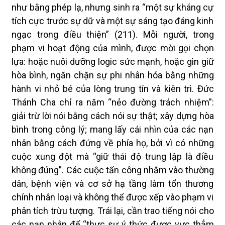
như bằng phép lạ, nhưng sinh ra “một sự kháng cự
tích cực trước sự dữ và một sự sáng tạo đáng kinh
ngạc trong điều thiện” (211). Mỗi người, trong
phạm vi hoạt động của mình, được mời gọi chọn
lựa: hoặc nuôi dưỡng logic sức mạnh, hoặc gìn giữ
hòa bình, ngăn chặn sự phi nhân hóa bằng những
hành vi nhỏ bé của lòng trung tín và kiên trì. Đức
Thánh Cha chỉ ra năm “nẻo đường trách nhiệm”:
giải trừ lời nói bằng cách nói sự thật; xây dựng hòa
bình trong công lý; mang lấy cái nhìn của các nạn
nhân bằng cách đứng về phía họ, bởi vì có những
cuộc xung đột mà “giữ thái độ trung lập là điều
không đúng”. Các cuộc tấn công nhằm vào thường
dân, bệnh viện và cơ sở hạ tầng làm tổn thương
chính nhân loại và không thể được xếp vào phạm vi
phân tích trừu tượng. Trái lại, cần trao tiếng nói cho
các nạn nhân để “thực sự ý thức được vực thẳm