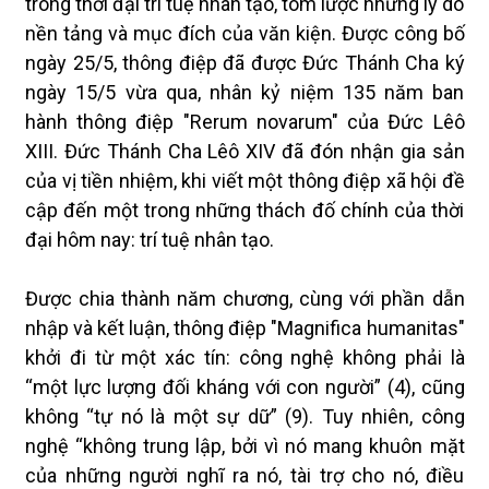
trong thời đại trí tuệ nhân tạo, tóm lược những lý do
nền tảng và mục đích của văn kiện. Được công bố
ngày 25/5, thông điệp đã được Đức Thánh Cha ký
ngày 15/5 vừa qua, nhân kỷ niệm 135 năm ban
hành thông điệp "Rerum novarum" của Đức Lêô
XIII. Đức Thánh Cha Lêô XIV đã đón nhận gia sản
của vị tiền nhiệm, khi viết một thông điệp xã hội đề
cập đến một trong những thách đố chính của thời
đại hôm nay: trí tuệ nhân tạo.
Được chia thành năm chương, cùng với phần dẫn
nhập và kết luận, thông điệp "Magnifica humanitas"
khởi đi từ một xác tín: công nghệ không phải là
“một lực lượng đối kháng với con người” (4), cũng
không “tự nó là một sự dữ” (9). Tuy nhiên, công
nghệ “không trung lập, bởi vì nó mang khuôn mặt
của những người nghĩ ra nó, tài trợ cho nó, điều