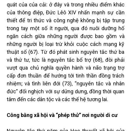
quát của của cải: ở đây và trong nhiều điểm khác
của thông điệp, Đức Lêô XIV nhấn mạnh sự cần
thiết để tri thức và công nghệ không bị tập trung
trong tay một số ít người, qua đó nuôi dưỡng hố
ngăn cách giữa những người được bao gồm và
những người bị loại trừ khỏi cuộc cách mạng kỹ
thuật số (67). Từ đó phát sinh nguyên tắc thứ ba
và thứ tư, tức là nguyên tắc bổ trợ (68), đòi phải
vượt qua chủ nghĩa quyền hành và não trạng trợ
cấp đơn thuần để hướng tới tinh thần đồng trách
nhiệm; và tình liên đới (73), “nguyên tắc và nhân
đức” đối nghịch với sự dửng dưng, đồng thời quan
tâm đến các dân tộc và các thế hệ tương lai.
Công bằng xã hội và “phép thử” nơi người di cư
Nguyên tắc thứ năm của Học thuyết xã hội của