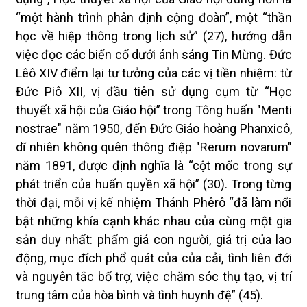
“một hành trình phân định cộng đoàn”, một “thần
học về hiệp thông trong lịch sử” (27), hướng dẫn
việc đọc các biến cố dưới ánh sáng Tin Mừng. Đức
Lêô XIV điểm lại tư tưởng của các vị tiền nhiệm: từ
Đức Piô XII, vị đầu tiên sử dụng cụm từ “Học
thuyết xã hội của Giáo hội” trong Tông huấn "Menti
nostrae" năm 1950, đến Đức Giáo hoàng Phanxicô,
dĩ nhiên không quên thông điệp "Rerum novarum"
năm 1891, được định nghĩa là “cột mốc trong sự
phát triển của huấn quyền xã hội” (30). Trong từng
thời đại, mỗi vị kế nhiệm Thánh Phêrô “đã làm nổi
bật những khía cạnh khác nhau của cùng một gia
sản duy nhất: phẩm giá con người, giá trị của lao
động, mục đích phổ quát của của cải, tình liên đới
và nguyên tắc bổ trợ, việc chăm sóc thụ tạo, vị trí
trung tâm của hòa bình và tình huynh đệ” (45).