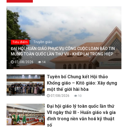
Truyền giáo
Tiêu điểm
ĐẠI HỘI HUẤN GIÁO PHỤC VỤ CÔNG CUỘC LOAN BÁO TIN
MỪNG TOÀN QUỐC LẦN THỨ VII - KHÉP LẠI TRONG HIỆP
THÔNG, MỞ RA MỘT HƯỚNG ĐI MỚI CHO CÔNG CUỘC
07/08/2026
14
HUẤN GIÁO VIỆT NAM
Tuyên bố Chung kết Hội thảo
Khổng giáo – Kitô giáo: Xây dựng
một thế giới hài hòa
07/08/2026
10
Đại hội giáo lý toàn quốc lần thứ
VII ngày thứ III - Huấn giáo và gia
đình trong nền văn hoá kỹ thuật
số