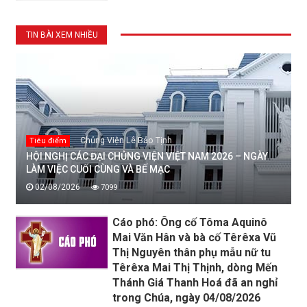
TIN BÀI XEM NHIỀU
Chủng Viện Lê Bảo Tịnh
Tiêu điểm
HỘI NGHỊ CÁC ĐẠI CHỦNG VIỆN VIỆT NAM 2026 – NGÀY
LÀM VIỆC CUỐI CÙNG VÀ BẾ MẠC
02/08/2026
7099
Cáo phó: Ông cố Tôma Aquinô
Mai Văn Hân và bà cố Têrêxa Vũ
Thị Nguyên thân phụ mẫu nữ tu
Têrêxa Mai Thị Thịnh, dòng Mến
Thánh Giá Thanh Hoá đã an nghỉ
trong Chúa, ngày 04/08/2026