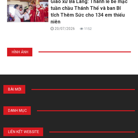
Giáo xứ Ba Làng: Thánh lễ bế mạc
tuần chầu Thánh Thể và ban Bí
tích Thêm Sức cho 134 em thiếu
niên
20/07/2026
1152
HÌNH ẢNH
BÀI MỚI
DANH MỤC
LIÊN KẾT WEBSITE