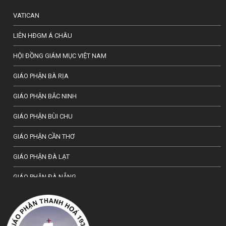
VATICAN
LIÊN HĐGM Á CHÂU
HỘI ĐỒNG GIÁM MỤC VIỆT NAM
GIÁO PHẬN BÀ RỊA
GIÁO PHẬN BẮC NINH
GIÁO PHẬN BÙI CHU
GIÁO PHẬN CẦN THƠ
GIÁO PHẬN ĐÀ LẠT
GIÁO PHẬN ĐÀ NẴNG
TỔNG GIÁO PHẬN HÀ NỘI
GIÁO PHẬN HẢI PHÒNG