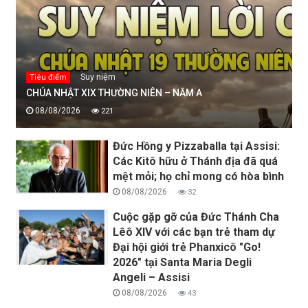
Suy niệm
Tiêu điểm
CHÚA NHẬT XIX THƯỜNG NIÊN – NĂM A
08/08/2026
221
Đức Hồng y Pizzaballa tại Assisi:
Các Kitô hữu ở Thánh địa đã quá
mệt mỏi; họ chỉ mong có hòa bình
08/08/2026
32
Cuộc gặp gỡ của Đức Thánh Cha
Lêô XIV với các bạn trẻ tham dự
Đại hội giới trẻ Phanxicô "Go!
2026" tại Santa Maria Degli
Angeli – Assisi
08/08/2026
43