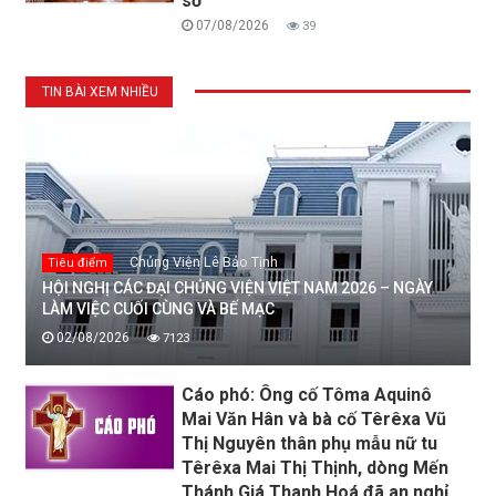
số
07/08/2026
39
TIN BÀI XEM NHIỀU
Chủng Viện Lê Bảo Tịnh
Tiêu điểm
HỘI NGHỊ CÁC ĐẠI CHỦNG VIỆN VIỆT NAM 2026 – NGÀY
LÀM VIỆC CUỐI CÙNG VÀ BẾ MẠC
02/08/2026
7123
Cáo phó: Ông cố Tôma Aquinô
Mai Văn Hân và bà cố Têrêxa Vũ
Thị Nguyên thân phụ mẫu nữ tu
Têrêxa Mai Thị Thịnh, dòng Mến
Thánh Giá Thanh Hoá đã an nghỉ