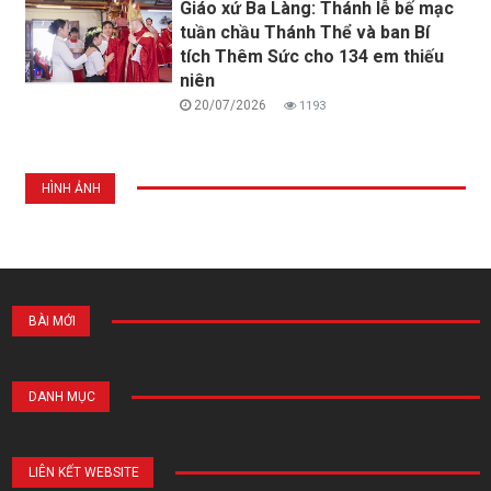
Giáo xứ Ba Làng: Thánh lễ bế mạc
tuần chầu Thánh Thể và ban Bí
tích Thêm Sức cho 134 em thiếu
niên
20/07/2026
1193
HÌNH ẢNH
BÀI MỚI
DANH MỤC
LIÊN KẾT WEBSITE