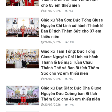
cho 85 em thiếu niên
31/07/2026
744
Giáo xứ Yên Sơn: Đức Tổng Giuse
Nguyễn Chí Linh cử hành Thánh lễ
Ban Bí tích Thêm Sức cho 37 em
thiếu niên
26/07/2026
1134
Giáo xứ Tam Tổng: Đức Tổng
Giuse Nguyễn Chí Linh cử hành
Thánh lễ Bế mạc Tuần Chầu
Thánh Thể và Ban Bí tích Thêm
Sức cho 92 em thiếu niên
26/07/2026
715
Giáo xứ Đạt Giáo: Đức Cha Giuse
Nguyễn Đức Cường ban Bí tích
Thêm Sức cho 46 em thiếu niên
23/07/2026
1499