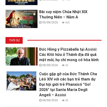
Bài suy niệm Chúa Nhật XIX
Thường Niên – Năm A
05/08/2026
425
THỜI SỰ
Đức Hồng y Pizzaballa tại Assisi:
Các Kitô hữu ở Thánh địa đã quá
mệt mỏi; họ chỉ mong có hòa bình
08/08/2026
32
Cuộc gặp gỡ của Đức Thánh Cha
Lêô XIV với các bạn trẻ tham dự
Đại hội giới trẻ Phanxicô "Go!
2026" tại Santa Maria Degli
Angeli – Assisi
08/08/2026
43