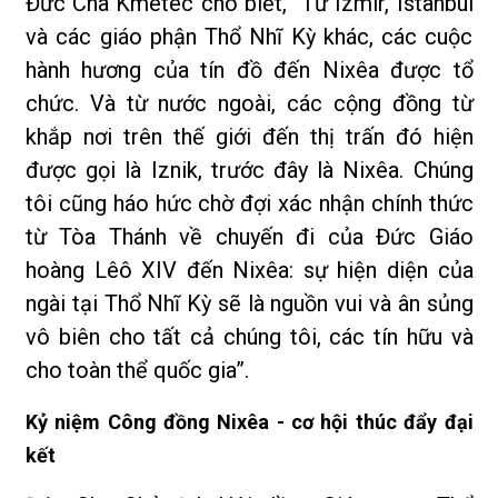
Đức Cha Kmetec cho biết, “Từ Izmir, Istanbul
và các giáo phận Thổ Nhĩ Kỳ khác, các cuộc
hành hương của tín đồ đến Nixêa được tổ
chức. Và từ nước ngoài, các cộng đồng từ
khắp nơi trên thế giới đến thị trấn đó hiện
được gọi là Iznik, trước đây là Nixêa. Chúng
tôi cũng háo hức chờ đợi xác nhận chính thức
từ Tòa Thánh về chuyến đi của Đức Giáo
hoàng Lêô XIV đến Nixêa: sự hiện diện của
ngài tại Thổ Nhĩ Kỳ sẽ là nguồn vui và ân sủng
vô biên cho tất cả chúng tôi, các tín hữu và
cho toàn thể quốc gia”.
Kỷ niệm Công đồng Nixêa - cơ hội thúc đẩy đại
kết