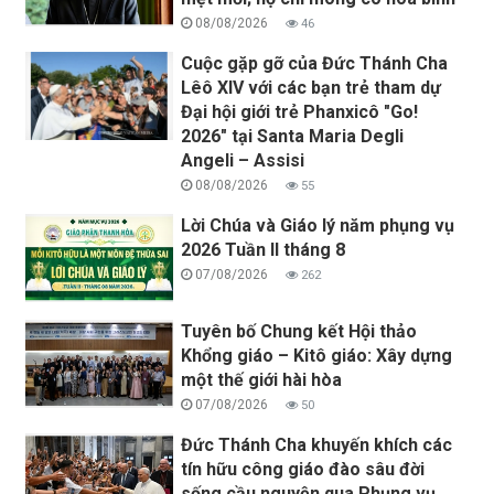
08/08/2026
46
Cuộc gặp gỡ của Đức Thánh Cha
Lêô XIV với các bạn trẻ tham dự
Đại hội giới trẻ Phanxicô "Go!
2026" tại Santa Maria Degli
Angeli – Assisi
08/08/2026
55
Lời Chúa và Giáo lý năm phụng vụ
2026 Tuần II tháng 8
07/08/2026
262
Tuyên bố Chung kết Hội thảo
Khổng giáo – Kitô giáo: Xây dựng
một thế giới hài hòa
07/08/2026
50
Đức Thánh Cha khuyến khích các
tín hữu công giáo đào sâu đời
sống cầu nguyện qua Phụng vụ