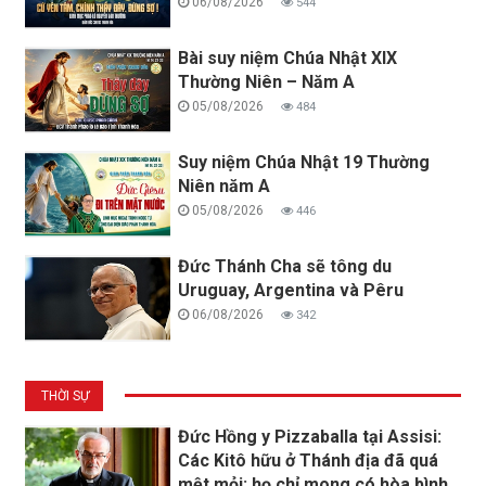
06/08/2026
544
Bài suy niệm Chúa Nhật XIX
Thường Niên – Năm A
05/08/2026
484
Suy niệm Chúa Nhật 19 Thường
Niên năm A
05/08/2026
446
Đức Thánh Cha sẽ tông du
Uruguay, Argentina và Pêru
06/08/2026
342
THỜI SỰ
Đức Hồng y Pizzaballa tại Assisi:
Các Kitô hữu ở Thánh địa đã quá
mệt mỏi; họ chỉ mong có hòa bình