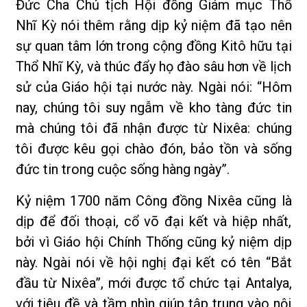
Đức Cha Chủ tịch Hội đồng Giám mục Thổ
Nhĩ Kỳ nói thêm rằng dịp kỷ niệm đã tạo nên
sự quan tâm lớn trong cộng đồng Kitô hữu tại
Thổ Nhĩ Kỳ, và thúc đẩy họ đào sâu hơn về lịch
sử của Giáo hội tại nước này. Ngài nói: “Hôm
nay, chúng tôi suy ngẫm về kho tàng đức tin
mà chúng tôi đã nhận được từ Nixêa: chúng
tôi được kêu gọi chào đón, bảo tồn và sống
đức tin trong cuộc sống hàng ngày”.
Kỷ niệm 1700 năm Công đồng Nixêa cũng là
dịp để đối thoại, cổ võ đại kết và hiệp nhất,
bởi vì Giáo hội Chính Thống cũng kỷ niệm dịp
này. Ngài nói về hội nghị đại kết có tên “Bắt
đầu từ Nixêa”, mới được tổ chức tại Antalya,
với tiêu đề và tầm nhìn giúp tập trung vào nội