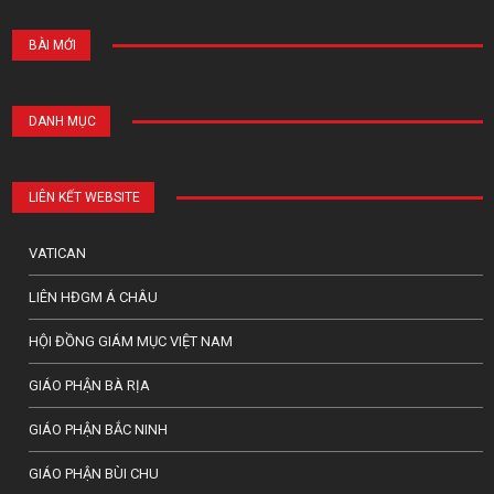
BÀI MỚI
DANH MỤC
LIÊN KẾT WEBSITE
VATICAN
LIÊN HĐGM Á CHÂU
HỘI ĐỒNG GIÁM MỤC VIỆT NAM
GIÁO PHẬN BÀ RỊA
GIÁO PHẬN BẮC NINH
GIÁO PHẬN BÙI CHU