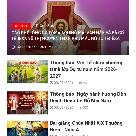
Thông Báo
Tiêu điểm
CÁO PHÓ: ÔNG CỐ TÔMA AQUINÔ MAI VĂN HÂN VÀ BÀ CỐ
TÊRÊXA VŨ THỊ NGUYÊN THÂN PHỤ MẪU NỮ TU TÊRÊXA
MAI THỊ THỊNH, DÒNG MẾN THÁNH GIÁ THANH HOÁ ĐÃ
04/08/2026
4875
AN NGHỈ TRONG CHÚA, NGÀY 04/08/2026
Thông báo: V/v Tổ chức chương
trình lớp Dự tu nam năm 2026-
2027
03/08/2026
958
Thông báo: Ngày hành hương Đền
thánh Giacôbê Đỗ Mai Năm
03/08/2026
573
Bài giảng Chúa Nhật XIX Thường
Niên - Năm A