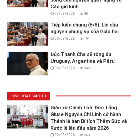
Các giờ kinh
07/08/2026
48
Tiếp kiến chung (5/8): Lời cầu
nguyện phụng vụ của Giáo hội
06/08/2026
191
Đức Thánh Cha sẽ tông du
Uruguay, Argentina và Pêru
06/08/2026
342
SINH HOẠT GIÁO XỨ
Giáo xứ Chính Toà: Đức Tổng
Giuse Nguyễn Chí Linh cử hành
Thánh lễ ban Bí tích Thêm Sức và
Rước lễ lần đầu năm 2026
02/08/2026
963