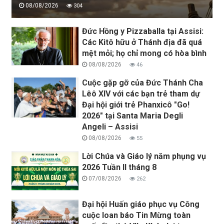
08/08/2026
304
Đức Hồng y Pizzaballa tại Assisi:
Các Kitô hữu ở Thánh địa đã quá
mệt mỏi; họ chỉ mong có hòa bình
08/08/2026
46
Cuộc gặp gỡ của Đức Thánh Cha
Lêô XIV với các bạn trẻ tham dự
Đại hội giới trẻ Phanxicô "Go!
2026" tại Santa Maria Degli
Angeli – Assisi
08/08/2026
55
Lời Chúa và Giáo lý năm phụng vụ
2026 Tuần II tháng 8
07/08/2026
262
Đại hội Huấn giáo phục vụ Công
cuộc loan báo Tin Mừng toàn