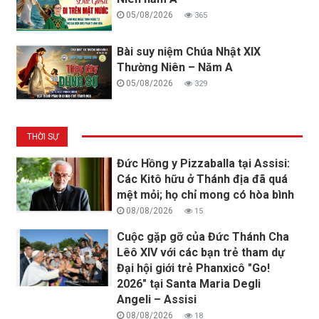
05/08/2026
365
Bài suy niệm Chúa Nhật XIX
Thường Niên – Năm A
05/08/2026
329
THỜI SỰ
Đức Hồng y Pizzaballa tại Assisi:
Các Kitô hữu ở Thánh địa đã quá
mệt mỏi; họ chỉ mong có hòa bình
08/08/2026
15
Cuộc gặp gỡ của Đức Thánh Cha
Lêô XIV với các bạn trẻ tham dự
Đại hội giới trẻ Phanxicô "Go!
2026" tại Santa Maria Degli
Angeli – Assisi
08/08/2026
18