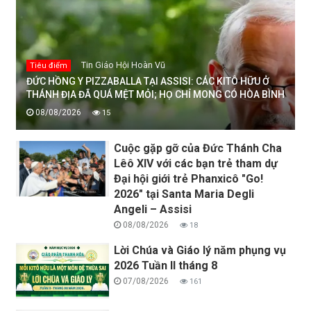
Tin Giáo Hội Hoàn Vũ
Tiêu điểm
ĐỨC HỒNG Y PIZZABALLA TẠI ASSISI: CÁC KITÔ HỮU Ở
THÁNH ĐỊA ĐÃ QUÁ MỆT MỎI; HỌ CHỈ MONG CÓ HÒA BÌNH
08/08/2026
15
Cuộc gặp gỡ của Đức Thánh Cha
Lêô XIV với các bạn trẻ tham dự
Đại hội giới trẻ Phanxicô "Go!
2026" tại Santa Maria Degli
Angeli – Assisi
08/08/2026
18
Lời Chúa và Giáo lý năm phụng vụ
2026 Tuần II tháng 8
07/08/2026
161