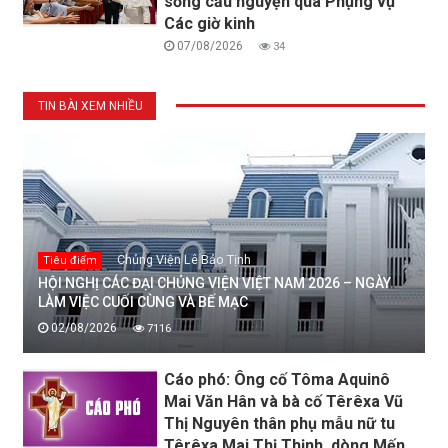
sống cầu nguyện qua Phụng vụ
Các giờ kinh
07/08/2026
34
TIN BÀI XEM NHIỀU
Chủng Viện Lê Bảo Tịnh
Tiêu điểm
HỘI NGHỊ CÁC ĐẠI CHỦNG VIỆN VIỆT NAM 2026 – NGÀY
LÀM VIỆC CUỐI CÙNG VÀ BẾ MẠC
02/08/2026
7116
Cáo phó: Ông cố Tôma Aquinô
Mai Văn Hân và bà cố Têrêxa Vũ
Thị Nguyên thân phụ mẫu nữ tu
Têrêxa Mai Thị Thịnh, dòng Mến