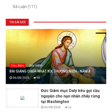
Xã Luận (111)
TIN BÀI MỚI
Suy niệm
Tiêu điểm
BÀI GIẢNG CHÚA NHẬT XIX THƯỜNG NIÊN - NĂM A
06/08/2026
93
Đức Giám mục Daly kêu gọi cầu
nguyện cho nạn nhân cháy rừng
tại Washington
06/08/2026
24