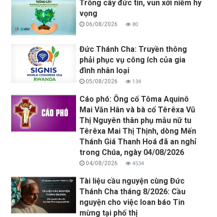
Trồng cây đức tin, vun xới niềm hy
vọng
06/08/2026
80
Đức Thánh Cha: Truyền thông
phải phục vụ công ích của gia
đình nhân loại
05/08/2026
134
Cáo phó: Ông cố Tôma Aquinô
Mai Văn Hân và bà cố Têrêxa Vũ
Thị Nguyên thân phụ mẫu nữ tu
Têrêxa Mai Thị Thịnh, dòng Mến
Thánh Giá Thanh Hoá đã an nghỉ
trong Chúa, ngày 04/08/2026
04/08/2026
4534
Tài liệu cầu nguyện cùng Đức
Thánh Cha tháng 8/2026: Cầu
nguyện cho việc loan báo Tin
mừng tại phố thị