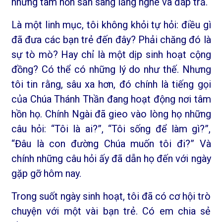
những tâm hồn sẵn sàng lắng nghe và đáp trả.
Là một linh mục, tôi không khỏi tự hỏi: điều gì
đã đưa các bạn trẻ đến đây? Phải chăng đó là
sự tò mò? Hay chỉ là một dịp sinh hoạt cộng
đồng? Có thể có những lý do như thế. Nhưng
tôi tin rằng, sâu xa hơn, đó chính là tiếng gọi
của Chúa Thánh Thần đang hoạt động nơi tâm
hồn họ. Chính Ngài đã gieo vào lòng họ những
câu hỏi: “Tôi là ai?”, “Tôi sống để làm gì?”,
“Đâu là con đường Chúa muốn tôi đi?” Và
chính những câu hỏi ấy đã dẫn họ đến với ngày
gặp gỡ hôm nay.
Trong suốt ngày sinh hoạt, tôi đã có cơ hội trò
chuyện với một vài bạn trẻ. Có em chia sẻ