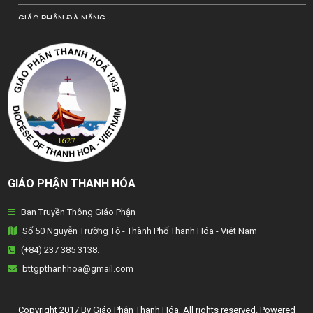
GIÁO PHẬN ĐÀ NẴNG
TỔNG GIÁO PHẬN HÀ NỘI
GIÁO PHẬN HẢI PHÒNG
TỔNG GIÁO PHẬN HUẾ
GIÁO PHẬN HƯNG HOÁ
GIÁO PHẬN KON TUM
GIÁO PHẬN THANH HÓA
GIÁO PHẬN LẠNG SƠN
Ban Truyền Thông Giáo Phận
GIÁO PHẬN LONG XUYÊN
Số 50 Nguyễn Trường Tộ - Thành Phố Thanh Hóa - Việt Nam
GIÁO PHẬN NHA TRANG
(+84) 237 385 3138.
bttgpthanhhoa@gmail.com
GIÁO PHẬN PHAN THIẾT
GIÁO PHẬN PHÁT DIỆM
Copyright 2017 By Giáo Phận Thanh Hóa, All rights reserved. Powered