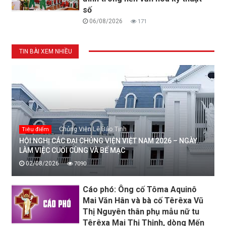
số
06/08/2026
171
TIN BÀI XEM NHIỀU
Chủng Viện Lê Bảo Tịnh
Tiêu điểm
HỘI NGHỊ CÁC ĐẠI CHỦNG VIỆN VIỆT NAM 2026 – NGÀY
LÀM VIỆC CUỐI CÙNG VÀ BẾ MẠC
02/08/2026
7090
Cáo phó: Ông cố Tôma Aquinô
Mai Văn Hân và bà cố Têrêxa Vũ
Thị Nguyên thân phụ mẫu nữ tu
Têrêxa Mai Thị Thịnh, dòng Mến