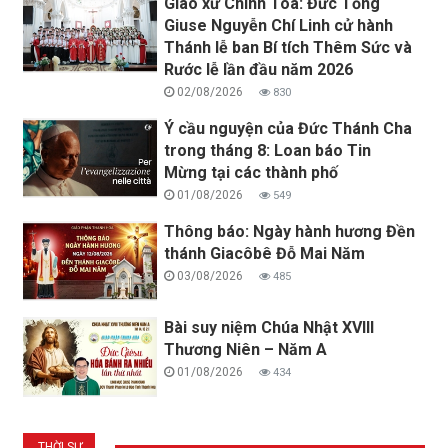
Giáo xứ Chính Toà: Đức Tổng
Giuse Nguyễn Chí Linh cử hành
Thánh lễ ban Bí tích Thêm Sức và
Rước lễ lần đầu năm 2026
02/08/2026
830
Ý cầu nguyện của Đức Thánh Cha
trong tháng 8: Loan báo Tin
Mừng tại các thành phố
01/08/2026
549
Thông báo: Ngày hành hương Đền
thánh Giacôbê Đỗ Mai Năm
03/08/2026
485
Bài suy niệm Chúa Nhật XVIII
Thương Niên – Năm A
01/08/2026
434
THỜI SỰ