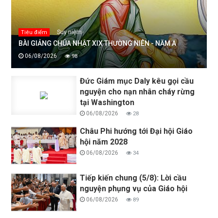
Suy niệm
Tiêu điểm
BÀI GIẢNG CHÚA NHẬT XIX THƯỜNG NIÊN - NĂM A
06/08/2026
98
Đức Giám mục Daly kêu gọi cầu
nguyện cho nạn nhân cháy rừng
tại Washington
06/08/2026
28
Châu Phi hướng tới Đại hội Giáo
hội năm 2028
06/08/2026
34
Tiếp kiến chung (5/8): Lời cầu
nguyện phụng vụ của Giáo hội
06/08/2026
89