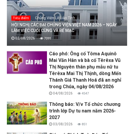
Chủng Viện Lê Bảo Tịnh
Tiêu điểm
HỘI NGHỊ CÁC ĐẠI CHỦNG VIỆN VIỆT NAM 2026 – NGÀY
LÀM VIỆC CUỐI CÙNG VÀ BẾ MẠC
02/08/2026
7091
Cáo phó: Ông cố Tôma Aquinô
Mai Văn Hân và bà cố Têrêxa Vũ
Thị Nguyên thân phụ mẫu nữ tu
Têrêxa Mai Thị Thịnh, dòng Mến
Thánh Giá Thanh Hoá đã an nghỉ
trong Chúa, ngày 04/08/2026
04/08/2026
4547
Thông báo: V/v Tổ chức chương
trình lớp Dự tu nam năm 2026-
2027
03/08/2026
851