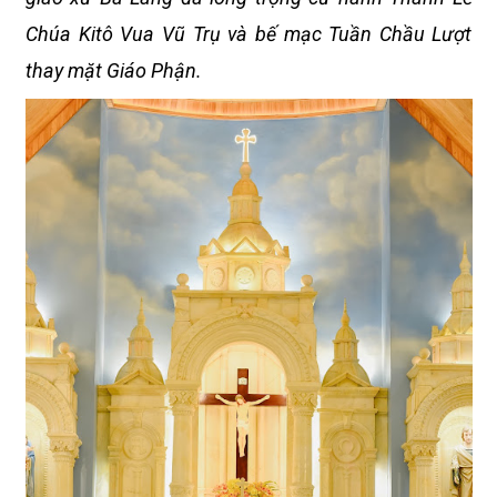
Chúa Kitô Vua Vũ Trụ và bế mạc Tuần Chầu Lượt
thay mặt Giáo Phận.