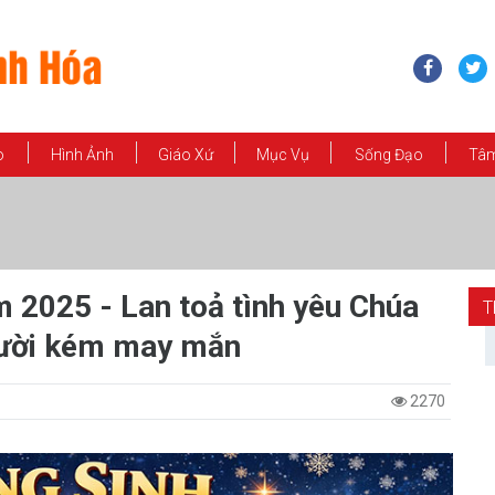
o
Hình Ảnh
Giáo Xứ
Mục Vụ
Sống Đạo
Tâm
 2025 - Lan toả tình yêu Chúa
T
gười kém may mắn
2270