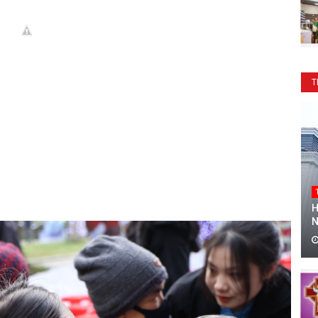
T
H
N