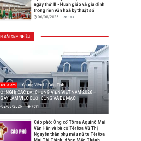
ngày thứ III - Huấn giáo và gia đình
trong nền văn hoá kỹ thuật số
06/08/2026
183
IN BÀI XEM NHIỀU
Chủng Viện Lê Bảo Tịnh
Tiêu điểm
ỘI NGHỊ CÁC ĐẠI CHỦNG VIỆN VIỆT NAM 2026 –
GÀY LÀM VIỆC CUỐI CÙNG VÀ BẾ MẠC
02/08/2026
7091
Cáo phó: Ông cố Tôma Aquinô Mai
Văn Hân và bà cố Têrêxa Vũ Thị
Nguyên thân phụ mẫu nữ tu Têrêxa
Mai Thị Thịnh, dòng Mến Thánh