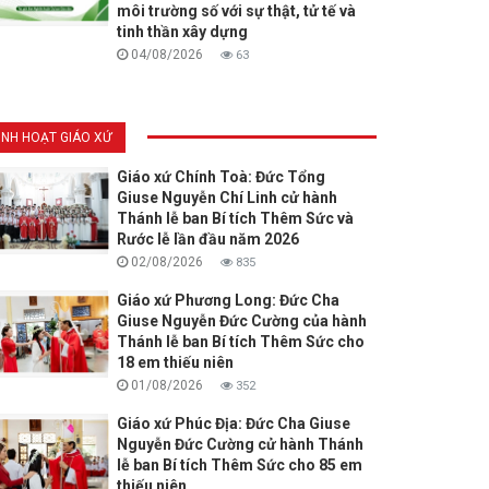
môi trường số với sự thật, tử tế và
tinh thần xây dựng
04/08/2026
63
INH HOẠT GIÁO XỨ
Giáo xứ Chính Toà: Đức Tổng
Giuse Nguyễn Chí Linh cử hành
Thánh lễ ban Bí tích Thêm Sức và
Rước lễ lần đầu năm 2026
02/08/2026
835
Giáo xứ Phương Long: Đức Cha
Giuse Nguyễn Đức Cường của hành
Thánh lễ ban Bí tích Thêm Sức cho
18 em thiếu niên
01/08/2026
352
Giáo xứ Phúc Địa: Đức Cha Giuse
Nguyễn Đức Cường cử hành Thánh
lễ ban Bí tích Thêm Sức cho 85 em
thiếu niên