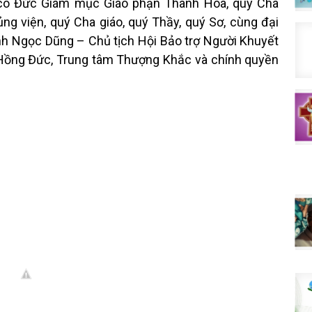
h có Đức Giám mục Giáo phận Thanh Hóa, quý Cha
ng viện, quý Cha giáo, quý Thầy, quý Sơ, cùng đại
rịnh Ngọc Dũng – Chủ tịch Hội Bảo trợ Người Khuyết
c Hồng Đức, Trung tâm Thượng Khắc và chính quyền