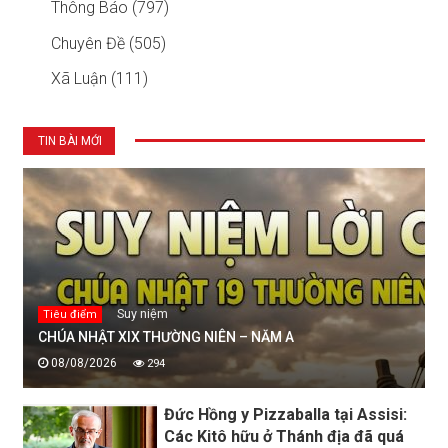
Thông Báo (797)
Chuyên Đề (505)
Xã Luận (111)
TIN BÀI MỚI
Suy niệm
Tiêu điểm
CHÚA NHẬT XIX THƯỜNG NIÊN – NĂM A
08/08/2026
294
Đức Hồng y Pizzaballa tại Assisi:
Các Kitô hữu ở Thánh địa đã quá