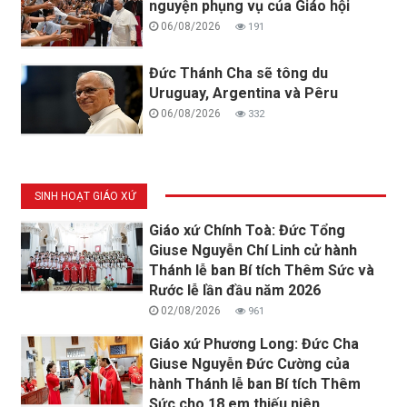
nguyện phụng vụ của Giáo hội
06/08/2026
191
Đức Thánh Cha sẽ tông du
Uruguay, Argentina và Pêru
06/08/2026
332
SINH HOẠT GIÁO XỨ
Giáo xứ Chính Toà: Đức Tổng
Giuse Nguyễn Chí Linh cử hành
Thánh lễ ban Bí tích Thêm Sức và
Rước lễ lần đầu năm 2026
02/08/2026
961
Giáo xứ Phương Long: Đức Cha
Giuse Nguyễn Đức Cường của
hành Thánh lễ ban Bí tích Thêm
Sức cho 18 em thiếu niên