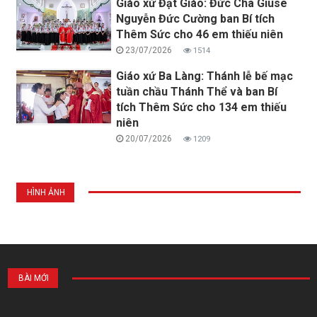
Giáo xứ Đạt Giáo: Đức Cha Giuse
Nguyễn Đức Cường ban Bí tích
Thêm Sức cho 46 em thiếu niên
23/07/2026
1514
Giáo xứ Ba Làng: Thánh lễ bế mạc
tuần chầu Thánh Thể và ban Bí
tích Thêm Sức cho 134 em thiếu
niên
20/07/2026
1209
HÌNH ẢNH
BÀI MỚI