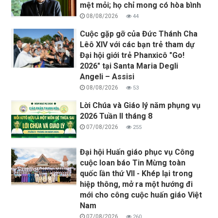
mệt mỏi; họ chỉ mong có hòa bình
08/08/2026
44
Cuộc gặp gỡ của Đức Thánh Cha
Lêô XIV với các bạn trẻ tham dự
Đại hội giới trẻ Phanxicô "Go!
2026" tại Santa Maria Degli
Angeli – Assisi
08/08/2026
53
Lời Chúa và Giáo lý năm phụng vụ
2026 Tuần II tháng 8
07/08/2026
255
Đại hội Huấn giáo phục vụ Công
cuộc loan báo Tin Mừng toàn
quốc lần thứ VII - Khép lại trong
hiệp thông, mở ra một hướng đi
mới cho công cuộc huấn giáo Việt
Nam
07/08/2026
260