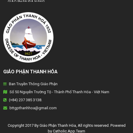
GIÁO PHẬN ĐÀ NẴNG
TỔNG GIÁO PHẬN HÀ NỘI
GIÁO PHẬN HẢI PHÒNG
TỔNG GIÁO PHẬN HUẾ
GIÁO PHẬN HƯNG HOÁ
GIÁO PHẬN KON TUM
GIÁO PHẬN THANH HÓA
GIÁO PHẬN LẠNG SƠN
Ban Truyền Thông Giáo Phận
GIÁO PHẬN LONG XUYÊN
Số 50 Nguyễn Trường Tộ - Thành Phố Thanh Hóa - Việt Nam
GIÁO PHẬN NHA TRANG
(+84) 237 385 3138.
bttgpthanhhoa@gmail.com
GIÁO PHẬN PHAN THIẾT
GIÁO PHẬN PHÁT DIỆM
Copyright 2017 By Giáo Phận Thanh Hóa, All rights reserved. Powered
by Catholic.App.Team
GIÁO PHẬN QUI NHƠN