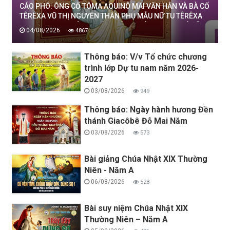
CÁO PHÓ: ÔNG CỐ TÔMA AQUINÔ MAI VĂN HÂN VÀ BÀ CỐ
TÊRÊXA VŨ THỊ NGUYÊN THÂN PHỤ MẪU NỮ TU TÊRÊXA
MAI THỊ THỊNH, DÒNG MẾN THÁNH GIÁ THANH HOÁ ĐÃ
04/08/2026
4867
AN NGHỈ TRONG CHÚA, NGÀY 04/08/2026
Thông báo: V/v Tổ chức chương
trình lớp Dự tu nam năm 2026-
2027
03/08/2026
949
Thông báo: Ngày hành hương Đền
thánh Giacôbê Đỗ Mai Năm
03/08/2026
573
Bài giảng Chúa Nhật XIX Thường
Niên - Năm A
06/08/2026
528
Bài suy niệm Chúa Nhật XIX
Thường Niên – Năm A