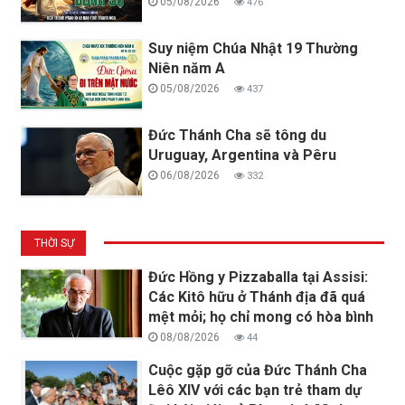
05/08/2026
476
Suy niệm Chúa Nhật 19 Thường
Niên năm A
05/08/2026
437
Đức Thánh Cha sẽ tông du
Uruguay, Argentina và Pêru
06/08/2026
332
THỜI SỰ
Đức Hồng y Pizzaballa tại Assisi:
Các Kitô hữu ở Thánh địa đã quá
mệt mỏi; họ chỉ mong có hòa bình
08/08/2026
44
Cuộc gặp gỡ của Đức Thánh Cha
Lêô XIV với các bạn trẻ tham dự