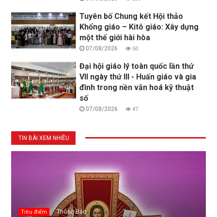
Tuyên bố Chung kết Hội thảo
Khổng giáo – Kitô giáo: Xây dựng
một thế giới hài hòa
07/08/2026
50
Đại hội giáo lý toàn quốc lần thứ
VII ngày thứ III - Huấn giáo và gia
đình trong nền văn hoá kỹ thuật
số
07/08/2026
47
TIN BÀI XEM NHIỀU
Thông Báo
Tiêu điểm