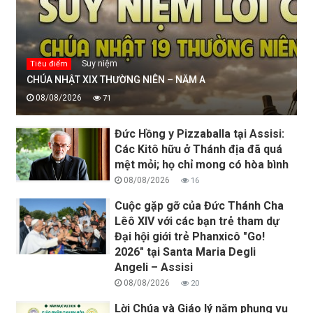
Suy niệm
Tiêu điểm
CHÚA NHẬT XIX THƯỜNG NIÊN – NĂM A
08/08/2026
71
Đức Hồng y Pizzaballa tại Assisi:
Các Kitô hữu ở Thánh địa đã quá
mệt mỏi; họ chỉ mong có hòa bình
08/08/2026
16
Cuộc gặp gỡ của Đức Thánh Cha
Lêô XIV với các bạn trẻ tham dự
Đại hội giới trẻ Phanxicô "Go!
2026" tại Santa Maria Degli
Angeli – Assisi
08/08/2026
20
Lời Chúa và Giáo lý năm phụng vụ