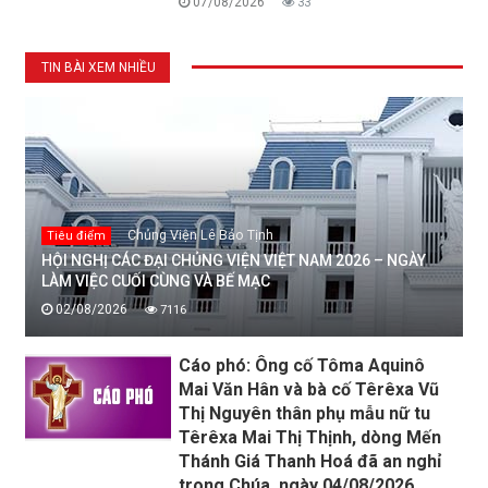
07/08/2026
33
TIN BÀI XEM NHIỀU
Chủng Viện Lê Bảo Tịnh
Tiêu điểm
HỘI NGHỊ CÁC ĐẠI CHỦNG VIỆN VIỆT NAM 2026 – NGÀY
LÀM VIỆC CUỐI CÙNG VÀ BẾ MẠC
02/08/2026
7116
Cáo phó: Ông cố Tôma Aquinô
Mai Văn Hân và bà cố Têrêxa Vũ
Thị Nguyên thân phụ mẫu nữ tu
Têrêxa Mai Thị Thịnh, dòng Mến
Thánh Giá Thanh Hoá đã an nghỉ
trong Chúa, ngày 04/08/2026