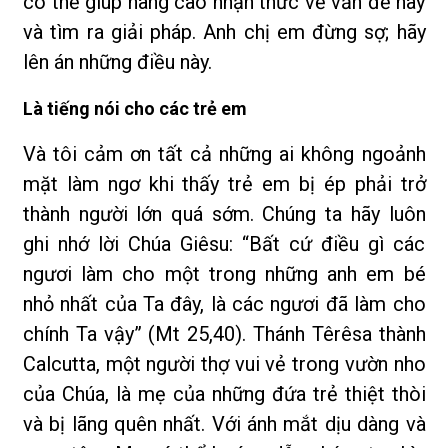
có thể giúp nâng cao nhận thức về vấn đề này
và tìm ra giải pháp. Anh chị em đừng sợ; hãy
lên án những điều này.
Là tiếng nói cho các trẻ em
Và tôi cảm ơn tất cả những ai không ngoảnh
mặt làm ngơ khi thấy trẻ em bị ép phải trở
thành người lớn quá sớm. Chúng ta hãy luôn
ghi nhớ lời Chúa Giêsu: “Bất cứ điều gì các
ngươi làm cho một trong những anh em bé
nhỏ nhất của Ta đây, là các ngươi đã làm cho
chính Ta vậy” (Mt 25,40). Thánh Têrêsa thành
Calcutta, một người thợ vui vẻ trong vườn nho
của Chúa, là mẹ của những đứa trẻ thiệt thòi
và bị lãng quên nhất. Với ánh mắt dịu dàng và