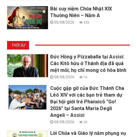
Bài suy niệm Chúa Nhật XIX
Thường Niên – Năm A
05/08/2026
333
THỜI SỰ
Đức Hồng y Pizzaballa tại Assisi:
Các Kitô hữu ở Thánh địa đã quá
mệt mỏi; họ chỉ mong có hòa bình
08/08/2026
16
Cuộc gặp gỡ của Đức Thánh Cha
Lêô XIV với các bạn trẻ tham dự
Đại hội giới trẻ Phanxicô "Go!
2026" tại Santa Maria Degli
Angeli – Assisi
08/08/2026
20
Lời Chúa và Giáo lý năm phụng vụ