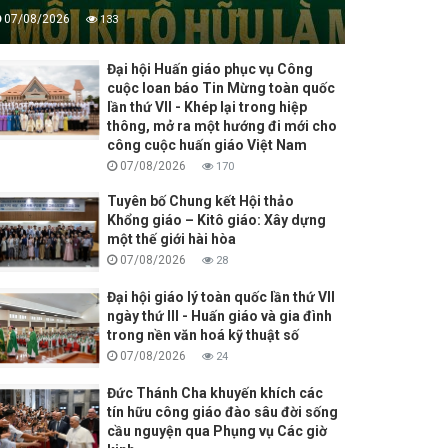
07/08/2026
133
Đại hội Huấn giáo phục vụ Công
cuộc loan báo Tin Mừng toàn quốc
lần thứ VII - Khép lại trong hiệp
thông, mở ra một hướng đi mới cho
công cuộc huấn giáo Việt Nam
07/08/2026
170
Tuyên bố Chung kết Hội thảo
Khổng giáo – Kitô giáo: Xây dựng
một thế giới hài hòa
07/08/2026
28
Đại hội giáo lý toàn quốc lần thứ VII
ngày thứ III - Huấn giáo và gia đình
trong nền văn hoá kỹ thuật số
07/08/2026
24
Đức Thánh Cha khuyến khích các
tín hữu công giáo đào sâu đời sống
cầu nguyện qua Phụng vụ Các giờ