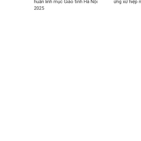
huấn linh mục Giáo tỉnh Hà Nội
ứng xử hiệp 
2025