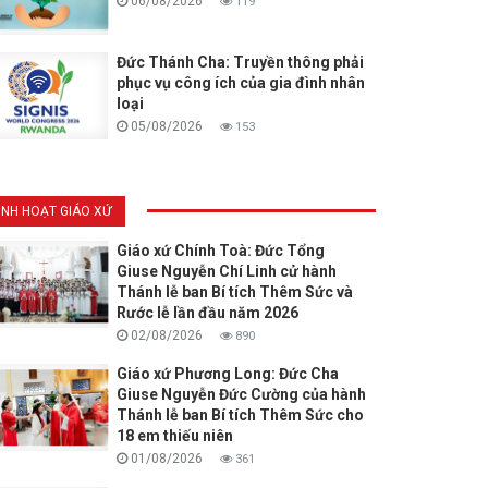
06/08/2026
119
Đức Thánh Cha: Truyền thông phải
phục vụ công ích của gia đình nhân
loại
05/08/2026
153
INH HOẠT GIÁO XỨ
Giáo xứ Chính Toà: Đức Tổng
Giuse Nguyễn Chí Linh cử hành
Thánh lễ ban Bí tích Thêm Sức và
Rước lễ lần đầu năm 2026
02/08/2026
890
Giáo xứ Phương Long: Đức Cha
Giuse Nguyễn Đức Cường của hành
Thánh lễ ban Bí tích Thêm Sức cho
18 em thiếu niên
01/08/2026
361