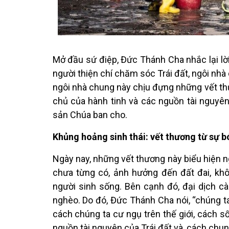
Mở đầu sứ điệp, Đức Thánh Cha nhắc lại lời 
người thiện chí chăm sóc Trái đất, ngôi nhà 
ngôi nhà chung này chịu đựng những vết thư
chủ của hành tinh và các nguồn tài nguyên
sản Chúa ban cho.
Khủng hoảng sinh thái: vết thương từ sự b
Ngày nay, những vết thương này biểu hiện 
chưa từng có, ảnh hưởng đến đất đai, khôn
người sinh sống. Bên cạnh đó, đại dịch c
nghèo. Do đó, Đức Thánh Cha nói, “chúng ta 
cách chúng ta cư ngụ trên thế giới, cách s
nguồn tài nguyên của Trái đất và, cách chun