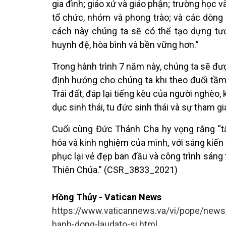
gia đình; giáo xứ và giáo phận; trường học v
tổ chức, nhóm và phong trào; và các dòng 
cách này chúng ta sẽ có thể tạo dựng tư
huynh đệ, hòa bình và bền vững hơn.”
Trong hành trình 7 năm này, chúng ta sẽ đư
định hướng cho chúng ta khi theo đuổi tầm n
Trái đất, đáp lại tiếng kêu của người nghèo, 
dục sinh thái, tu đức sinh thái và sự tham 
Cuối cùng Đức Thánh Cha hy vọng rằng “tấ
hóa và kinh nghiệm của mình, với sáng kiến
phục lại vẻ đẹp ban đầu và công trình sáng
Thiên Chúa.” (CSR_3833_2021)
Hồng Thủy - Vatican News
https://www.vaticannews.va/vi/pope/news
hanh-dong-laudato-si.html