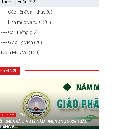
Thường Huấn (92)
---- Các hội đoàn khác (0)
---- Linh mục và tu sĩ (31)
---- Ca Trưởng (22)
---- Giáo Lý Viên (20)
Năm Mục Vụ (100)
IN BÀI MỚI
Thông Báo
Tiêu điểm
ỜI CHÚA VÀ GIÁO LÝ NĂM PHỤNG VỤ 2026 TUẦN II
HÁNG 8