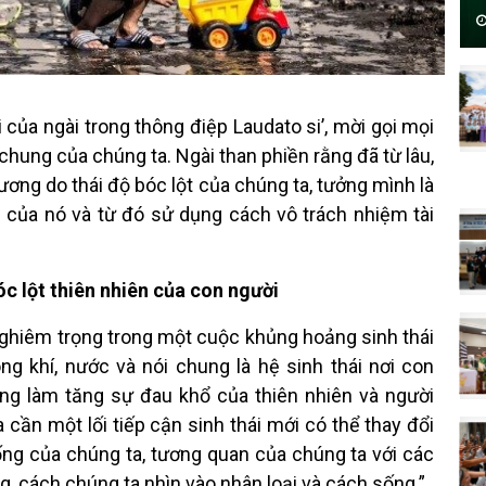
của ngài trong thông điệp Laudato si’, mời gọi mọi
chung của chúng ta. Ngài than phiền rằng đã từ lâu,
ơng do thái độ bóc lột của chúng ta, tưởng mình là
 của nó và từ đó sử dụng cách vô trách nhiệm tài
óc lột thiên nhiên của con người
nghiêm trọng trong một cuộc khủng hoảng sinh thái
g khí, nước và nói chung là hệ sinh thái nơi con
àng làm tăng sự đau khổ của thiên nhiên và người
cần một lối tiếp cận sinh thái mới có thể thay đổi
ống của chúng ta, tương quan của chúng ta với các
g, cách chúng ta nhìn vào nhân loại và cách sống.”