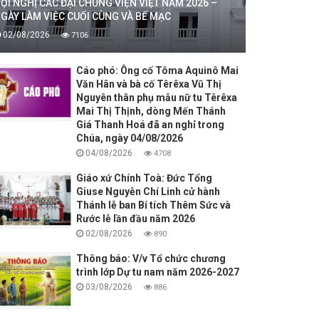
ỘI NGHỊ CÁC ĐẠI CHỦNG VIỆN VIỆT NAM 2026 –
GÀY LÀM VIỆC CUỐI CÙNG VÀ BẾ MẠC
02/08/2026
7106
Cáo phó: Ông cố Tôma Aquinô Mai
Văn Hân và bà cố Têrêxa Vũ Thị
Nguyên thân phụ mẫu nữ tu Têrêxa
Mai Thị Thịnh, dòng Mến Thánh
Giá Thanh Hoá đã an nghỉ trong
Chúa, ngày 04/08/2026
04/08/2026
4708
Giáo xứ Chính Toà: Đức Tổng
Giuse Nguyễn Chí Linh cử hành
Thánh lễ ban Bí tích Thêm Sức và
Rước lễ lần đầu năm 2026
02/08/2026
890
Thông báo: V/v Tổ chức chương
trình lớp Dự tu nam năm 2026-2027
03/08/2026
886