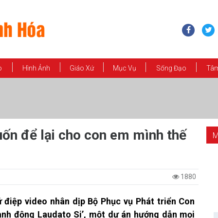
o
Hình Ảnh
Giáo Xứ
Mục Vụ
Sống Đạo
Tâm
ốn để lại cho con em mình thế
M
1880
 điệp video nhân dịp Bộ Phục vụ Phát triển Con
ành động Laudato Si’, một dự án hướng dẫn mọi