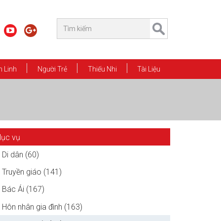
 Linh
Người Trẻ
Thiếu Nhi
Tài Liệu
ục vụ
Di dân (60)
Truyền giáo (141)
Bác Ái (167)
Hôn nhân gia đình (163)