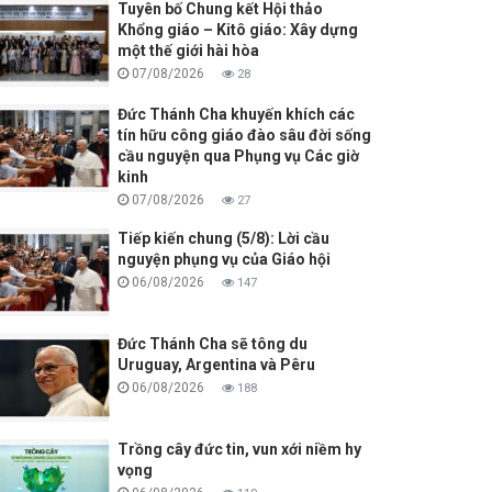
Tuyên bố Chung kết Hội thảo
Khổng giáo – Kitô giáo: Xây dựng
một thế giới hài hòa
07/08/2026
28
Đức Thánh Cha khuyến khích các
tín hữu công giáo đào sâu đời sống
cầu nguyện qua Phụng vụ Các giờ
kinh
07/08/2026
27
Tiếp kiến chung (5/8): Lời cầu
nguyện phụng vụ của Giáo hội
06/08/2026
147
Đức Thánh Cha sẽ tông du
Uruguay, Argentina và Pêru
06/08/2026
188
Trồng cây đức tin, vun xới niềm hy
vọng