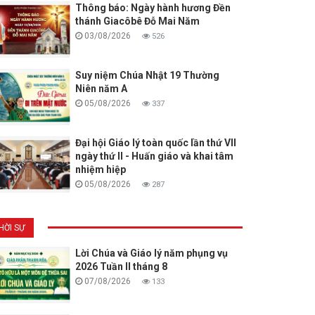
Thông báo: Ngày hành hương Đền
thánh Giacôbê Đỗ Mai Năm
03/08/2026
526
Suy niệm Chúa Nhật 19 Thường
Niên năm A
05/08/2026
337
Đại hội Giáo lý toàn quốc lần thứ VII
ngày thứ II - Huấn giáo và khai tâm
nhiệm hiệp
05/08/2026
287
HỜI SỰ
Lời Chúa và Giáo lý năm phụng vụ
2026 Tuần II tháng 8
07/08/2026
133