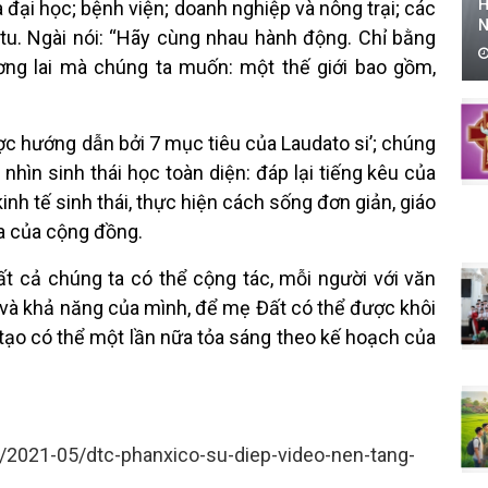
H
à đại học; bệnh viện; doanh nghiệp và nông trại; các
N
tu. Ngài nói: “Hãy cùng nhau hành động. Chỉ bằng
ơng lai mà chúng ta muốn: một thế giới bao gồm,
ợc hướng dẫn bởi 7 mục tiêu của Laudato si’; chúng
hìn sinh thái học toàn diện: đáp lại tiếng kêu của
kinh tế sinh thái, thực hiện cách sống đơn giản, giáo
gia của cộng đồng.
t cả chúng ta có thể cộng tác, mỗi người với văn
 và khả năng của mình, để mẹ Đất có thể được khôi
 tạo có thể một lần nữa tỏa sáng theo kế hoạch của
/2021-05/dtc-phanxico-su-diep-video-nen-tang-