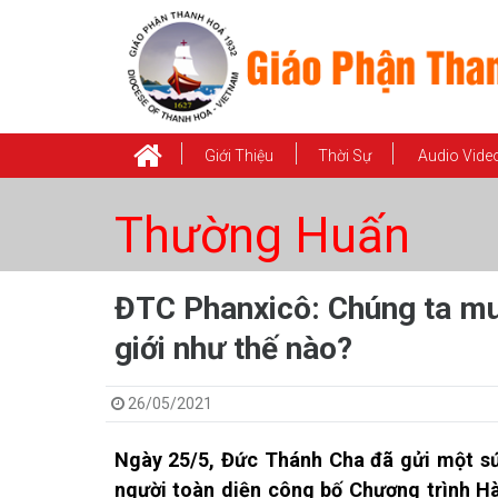
Giới Thiệu
Thời Sự
Audio Vide
Thường Huấn
ĐTC Phanxicô: Chúng ta mu
giới như thế nào?
26/05/2021
Ngày 25/5, Đức Thánh Cha đã gửi một sứ
người toàn diện công bố Chương trình H