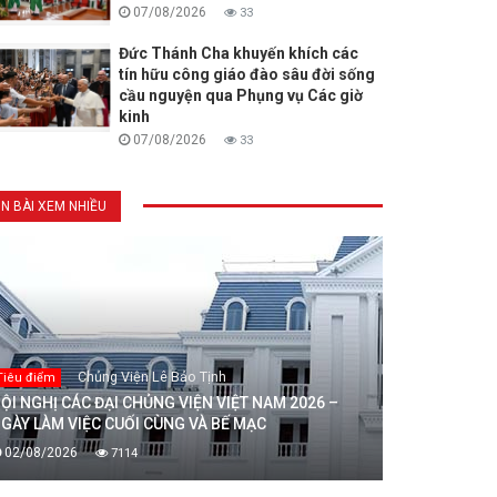
07/08/2026
33
Đức Thánh Cha khuyến khích các
tín hữu công giáo đào sâu đời sống
cầu nguyện qua Phụng vụ Các giờ
kinh
07/08/2026
33
IN BÀI XEM NHIỀU
Chủng Viện Lê Bảo Tịnh
Tiêu điểm
ỘI NGHỊ CÁC ĐẠI CHỦNG VIỆN VIỆT NAM 2026 –
GÀY LÀM VIỆC CUỐI CÙNG VÀ BẾ MẠC
02/08/2026
7114