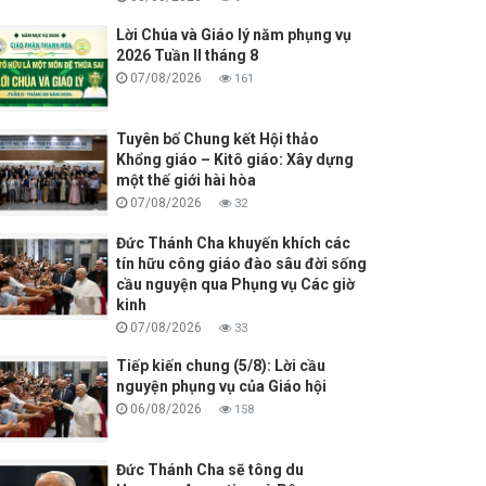
Lời Chúa và Giáo lý năm phụng vụ
2026 Tuần II tháng 8
07/08/2026
161
Tuyên bố Chung kết Hội thảo
Khổng giáo – Kitô giáo: Xây dựng
một thế giới hài hòa
07/08/2026
32
Đức Thánh Cha khuyến khích các
tín hữu công giáo đào sâu đời sống
cầu nguyện qua Phụng vụ Các giờ
kinh
07/08/2026
33
Tiếp kiến chung (5/8): Lời cầu
nguyện phụng vụ của Giáo hội
06/08/2026
158
Đức Thánh Cha sẽ tông du