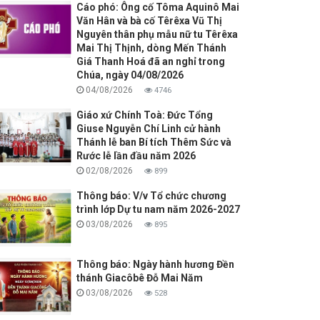
Cáo phó: Ông cố Tôma Aquinô Mai
Văn Hân và bà cố Têrêxa Vũ Thị
Nguyên thân phụ mẫu nữ tu Têrêxa
Mai Thị Thịnh, dòng Mến Thánh
Giá Thanh Hoá đã an nghỉ trong
Chúa, ngày 04/08/2026
04/08/2026
4746
Giáo xứ Chính Toà: Đức Tổng
Giuse Nguyễn Chí Linh cử hành
Thánh lễ ban Bí tích Thêm Sức và
Rước lễ lần đầu năm 2026
02/08/2026
899
Thông báo: V/v Tổ chức chương
trình lớp Dự tu nam năm 2026-2027
03/08/2026
895
Thông báo: Ngày hành hương Đền
thánh Giacôbê Đỗ Mai Năm
03/08/2026
528