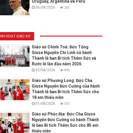
Uruguay, Argentina và Pêru
06/08/2026
205
INH HOẠT GIÁO XỨ
Giáo xứ Chính Toà: Đức Tổng
Giuse Nguyễn Chí Linh cử hành
Thánh lễ ban Bí tích Thêm Sức và
Rước lễ lần đầu năm 2026
02/08/2026
899
Giáo xứ Phương Long: Đức Cha
Giuse Nguyễn Đức Cường của hành
Thánh lễ ban Bí tích Thêm Sức cho
18 em thiếu niên
01/08/2026
370
Giáo xứ Phúc Địa: Đức Cha Giuse
Nguyễn Đức Cường cử hành Thánh
lễ ban Bí tích Thêm Sức cho 85 em
thiếu niên