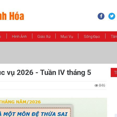
o
Hình Ảnh
Giáo Xứ
Mục Vụ
Sống Đạo
Tâm
c vụ 2026 - Tuần IV tháng 5
T
846