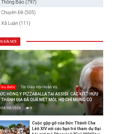
Thông Báo (797)
Chuyên Đề (505)
Xã Luận (111)
IN BÀI MỚI
Tin Giáo Hội Hoàn Vũ
Tiêu điểm
ỨC HỒNG Y PIZZABALLA TẠI ASSISI: CÁC KITÔ HỮU
 THÁNH ĐỊA ĐÃ QUÁ MỆT MỎI; HỌ CHỈ MONG CÓ
ÒA BÌNH
08/08/2026
9
Cuộc gặp gỡ của Đức Thánh Cha
Lêô XIV với các bạn trẻ tham dự Đại