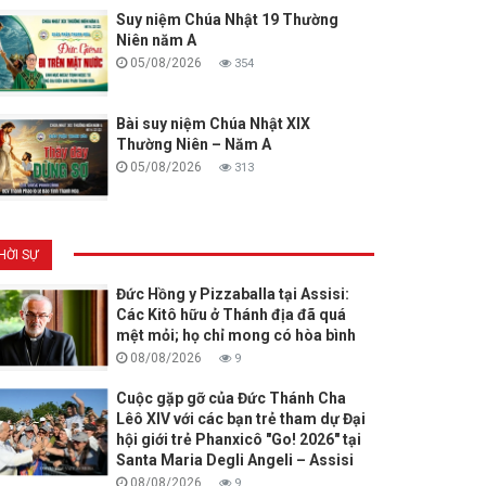
Suy niệm Chúa Nhật 19 Thường
Niên năm A
05/08/2026
354
Bài suy niệm Chúa Nhật XIX
Thường Niên – Năm A
05/08/2026
313
HỜI SỰ
Đức Hồng y Pizzaballa tại Assisi:
Các Kitô hữu ở Thánh địa đã quá
mệt mỏi; họ chỉ mong có hòa bình
08/08/2026
9
Cuộc gặp gỡ của Đức Thánh Cha
Lêô XIV với các bạn trẻ tham dự Đại
hội giới trẻ Phanxicô "Go! 2026" tại
Santa Maria Degli Angeli – Assisi
08/08/2026
9