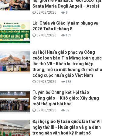
hội giới trẻ Phanxicô "Go! 2026" tại
Santa Maria Degli Angeli – Assisi
08/08/2026
9
Lời Chúa và Giáo lý năm phụng vụ
2026 Tuần II tháng 8
07/08/2026
161
Đại hội Huấn giáo phục vụ Công
cuộc loan báo Tin Mừng toàn quốc
lần thứ VII - Khép lại trong hiệp
thông, mở ra một hướng đi mới cho
công cuộc huấn giáo Việt Nam
07/08/2026
188
Tuyên bố Chung kết Hội thảo
Khổng giáo – Kitô giáo: Xây dựng
một thế giới hài hòa
07/08/2026
32
Đại hội giáo lý toàn quốc lần thứ VII
ngày thứ III - Huấn giáo và gia đình
trong nền văn hoá kỹ thuật số