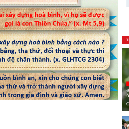
T
Đ
Ở
H