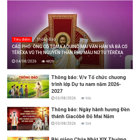
Thông Báo
Tiêu điểm
CÁO PHÓ: ÔNG CỐ TÔMA AQUINÔ MAI VĂN HÂN VÀ BÀ CỐ
TÊRÊXA VŨ THỊ NGUYÊN THÂN PHỤ MẪU NỮ TU TÊRÊXA
MAI THỊ THỊNH, DÒNG MẾN THÁNH GIÁ THANH HOÁ ĐÃ
04/08/2026
4829
AN NGHỈ TRONG CHÚA, NGÀY 04/08/2026
Thông báo: V/v Tổ chức chương
trình lớp Dự tu nam năm 2026-
2027
03/08/2026
926
Thông báo: Ngày hành hương Đền
thánh Giacôbê Đỗ Mai Năm
03/08/2026
554
Bài giảng Chúa Nhật XIX Thường