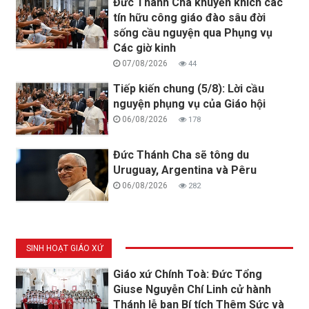
Đức Thánh Cha khuyến khích các
tín hữu công giáo đào sâu đời
sống cầu nguyện qua Phụng vụ
Các giờ kinh
07/08/2026
44
Tiếp kiến chung (5/8): Lời cầu
nguyện phụng vụ của Giáo hội
06/08/2026
178
Đức Thánh Cha sẽ tông du
Uruguay, Argentina và Pêru
06/08/2026
282
SINH HOẠT GIÁO XỨ
Giáo xứ Chính Toà: Đức Tổng
Giuse Nguyễn Chí Linh cử hành
Thánh lễ ban Bí tích Thêm Sức và