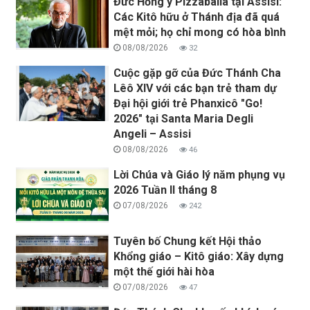
Đức Hồng y Pizzaballa tại Assisi:
Các Kitô hữu ở Thánh địa đã quá
mệt mỏi; họ chỉ mong có hòa bình
08/08/2026
32
Cuộc gặp gỡ của Đức Thánh Cha
Lêô XIV với các bạn trẻ tham dự
Đại hội giới trẻ Phanxicô "Go!
2026" tại Santa Maria Degli
Angeli – Assisi
08/08/2026
46
Lời Chúa và Giáo lý năm phụng vụ
2026 Tuần II tháng 8
07/08/2026
242
Tuyên bố Chung kết Hội thảo
Khổng giáo – Kitô giáo: Xây dựng
một thế giới hài hòa
07/08/2026
47