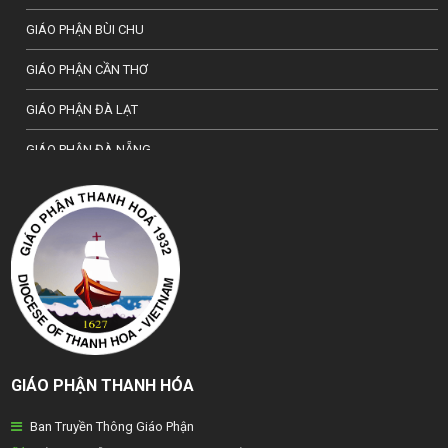
GIÁO PHẬN BÙI CHU
GIÁO PHẬN CẦN THƠ
GIÁO PHẬN ĐÀ LẠT
GIÁO PHẬN ĐÀ NẴNG
TỔNG GIÁO PHẬN HÀ NỘI
GIÁO PHẬN HẢI PHÒNG
TỔNG GIÁO PHẬN HUẾ
GIÁO PHẬN HƯNG HOÁ
GIÁO PHẬN KON TUM
GIÁO PHẬN THANH HÓA
GIÁO PHẬN LẠNG SƠN
Ban Truyền Thông Giáo Phận
GIÁO PHẬN LONG XUYÊN