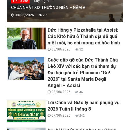
Suy niệm
Tiêu điểm
CHÚA NHẬT XIX THƯỜNG NIÊN – NĂM A
08/08/2026
251
Đức Hồng y Pizzaballa tại Assisi:
Các Kitô hữu ở Thánh địa đã quá
mệt mỏi; họ chỉ mong có hòa bình
08/08/2026
32
Cuộc gặp gỡ của Đức Thánh Cha
Lêô XIV với các bạn trẻ tham dự
Đại hội giới trẻ Phanxicô "Go!
2026" tại Santa Maria Degli
Angeli – Assisi
08/08/2026
46
Lời Chúa và Giáo lý năm phụng vụ
2026 Tuần II tháng 8
07/08/2026
242