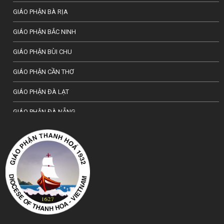
GIÁO PHẬN BÀ RỊA
GIÁO PHẬN BẮC NINH
GIÁO PHẬN BÙI CHU
GIÁO PHẬN CẦN THƠ
GIÁO PHẬN ĐÀ LẠT
GIÁO PHẬN ĐÀ NẴNG
TỔNG GIÁO PHẬN HÀ NỘI
GIÁO PHẬN HẢI PHÒNG
TỔNG GIÁO PHẬN HUẾ
GIÁO PHẬN HƯNG HOÁ
GIÁO PHẬN KON TUM