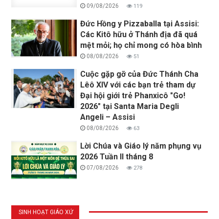
09/08/2026
119
Đức Hồng y Pizzaballa tại Assisi:
Các Kitô hữu ở Thánh địa đã quá
mệt mỏi; họ chỉ mong có hòa bình
08/08/2026
51
Cuộc gặp gỡ của Đức Thánh Cha
Lêô XIV với các bạn trẻ tham dự
Đại hội giới trẻ Phanxicô "Go!
2026" tại Santa Maria Degli
Angeli – Assisi
08/08/2026
63
Lời Chúa và Giáo lý năm phụng vụ
2026 Tuần II tháng 8
07/08/2026
278
SINH HOẠT GIÁO XỨ