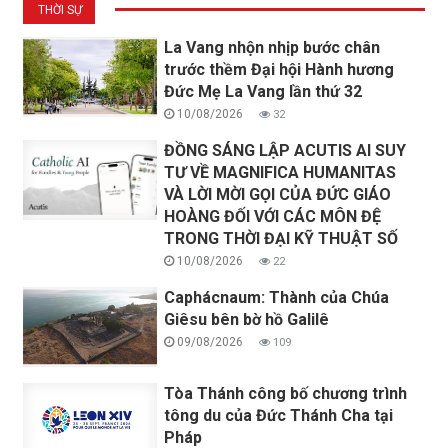
THỜI SỰ
La Vang nhộn nhịp bước chân
trước thềm Đại hội Hành hương
Đức Mẹ La Vang lần thứ 32
10/08/2026
32
ĐỒNG SÁNG LẬP ACUTIS AI SUY
TƯ VỀ MAGNIFICA HUMANITAS
VÀ LỜI MỜI GỌI CỦA ĐỨC GIÁO
HOÀNG ĐỐI VỚI CÁC MÔN ĐỆ
TRONG THỜI ĐẠI KỸ THUẬT SỐ
10/08/2026
22
Caphácnaum: Thành của Chúa
Giêsu bên bờ hồ Galilê
09/08/2026
109
Tòa Thánh công bố chương trình
tông du của Đức Thánh Cha tại
Pháp