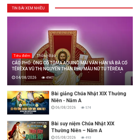
TIN BÀI XEM NHIỀU
Thông Báo
Tiêu điểm
CÁO PHÓ: ÔNG CỐ TÔMA AQUINÔ MAI VĂN HÂN VÀ BÀ CỐ
TÊRÊXA VŨ THỊ NGUYÊN THÂN PHỤ MẪU NỮ TU TÊRÊXA
MAI THỊ THỊNH, DÒNG MẾN THÁNH GIÁ THANH HOÁ ĐÃ
04/08/2026
4947
AN NGHỈ TRONG CHÚA, NGÀY 04/08/2026
Bài giảng Chúa Nhật XIX Thường
Niên - Năm A
06/08/2026
574
Bài suy niệm Chúa Nhật XIX
Thường Niên – Năm A
05/08/2026
493