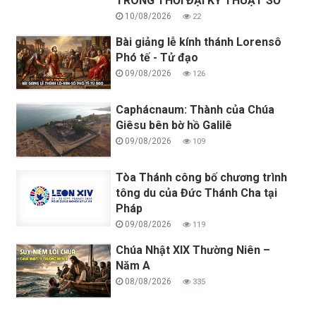
TRONG THỜI ĐẠI KỸ THUẬT SỐ
10/08/2026
22
Bài giảng lễ kính thánh Lorensô
Phó tế - Tử đạo
09/08/2026
126
Caphácnaum: Thành của Chúa
Giêsu bên bờ hồ Galilê
09/08/2026
109
Tòa Thánh công bố chương trình
tông du của Đức Thánh Cha tại
Pháp
09/08/2026
119
Chúa Nhật XIX Thường Niên –
Năm A
08/08/2026
335