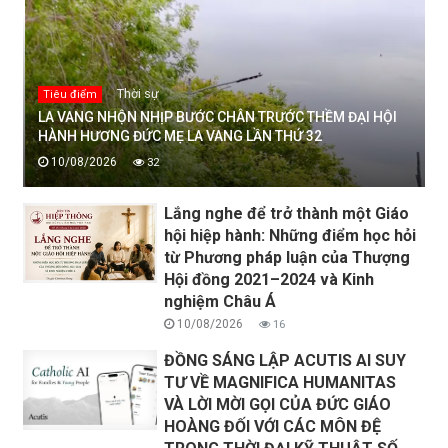
Thời sự
Tiêu điểm
LA VANG NHỘN NHỊP BƯỚC CHÂN TRƯỚC THỀM ĐẠI HỘI
HÀNH HƯƠNG ĐỨC MẸ LA VANG LẦN THỨ 32
10/08/2026
32
Lắng nghe để trở thành một Giáo
hội hiệp hành: Những điểm học hỏi
từ Phương pháp luận của Thượng
Hội đồng 2021–2024 và Kinh
nghiệm Châu Á
10/08/2026
16
ĐỒNG SÁNG LẬP ACUTIS AI SUY
TƯ VỀ MAGNIFICA HUMANITAS
VÀ LỜI MỜI GỌI CỦA ĐỨC GIÁO
HOÀNG ĐỐI VỚI CÁC MÔN ĐỆ