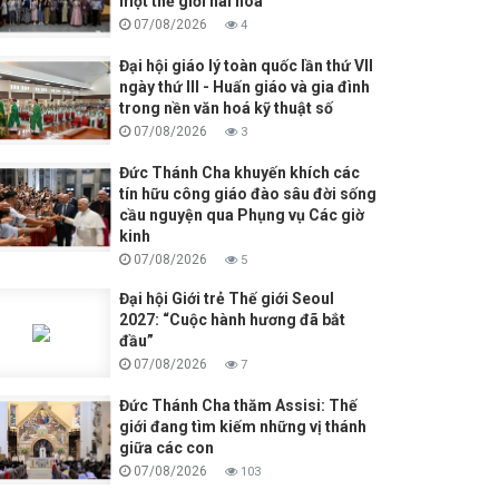
một thế giới hài hòa
07/08/2026
4
Đại hội giáo lý toàn quốc lần thứ VII
ngày thứ III - Huấn giáo và gia đình
trong nền văn hoá kỹ thuật số
07/08/2026
3
Đức Thánh Cha khuyến khích các
tín hữu công giáo đào sâu đời sống
cầu nguyện qua Phụng vụ Các giờ
kinh
07/08/2026
5
Đại hội Giới trẻ Thế giới Seoul
2027: “Cuộc hành hương đã bắt
đầu”
07/08/2026
7
Đức Thánh Cha thăm Assisi: Thế
giới đang tìm kiếm những vị thánh
giữa các con
07/08/2026
103