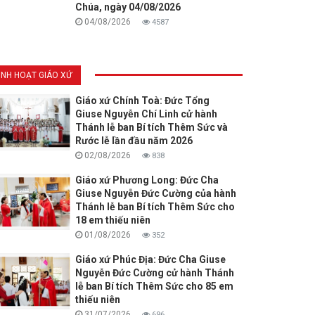
Chúa, ngày 04/08/2026
04/08/2026
4587
INH HOẠT GIÁO XỨ
Giáo xứ Chính Toà: Đức Tổng
Giuse Nguyễn Chí Linh cử hành
Thánh lễ ban Bí tích Thêm Sức và
Rước lễ lần đầu năm 2026
02/08/2026
838
Giáo xứ Phương Long: Đức Cha
Giuse Nguyễn Đức Cường của hành
Thánh lễ ban Bí tích Thêm Sức cho
18 em thiếu niên
01/08/2026
352
Giáo xứ Phúc Địa: Đức Cha Giuse
Nguyễn Đức Cường cử hành Thánh
lễ ban Bí tích Thêm Sức cho 85 em
thiếu niên
31/07/2026
696