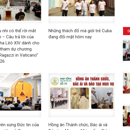
 nhi có thể rời mắt
Những thách đố mà giới trẻ Cuba
S
 – Câu trả lời của
đang đối mặt hôm nay
ha Lêô XIV dành cho
i tham dự chương
 Ragazzi in Vaticano”
026
yên xưng Đức tin của
Hồng ân Thánh chức, Bác ái và