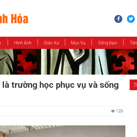
o
Hình Ảnh
Giáo Xứ
Mục Vụ
Sống Đạo
Tâm
là trường học phục vụ và sống
T
126