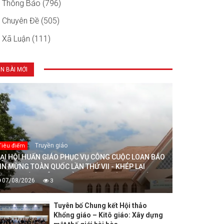
Thông Báo (796)
Chuyên Đề (505)
Xã Luận (111)
IN BÀI MỚI
Truyền giáo
Tiêu điểm
ẠI HỘI HUẤN GIÁO PHỤC VỤ CÔNG CUỘC LOAN BÁO
IN MỪNG TOÀN QUỐC LẦN THỨ VII - KHÉP LẠI
RONG HIỆP THÔNG, MỞ RA MỘT HƯỚNG ĐI MỚI
07/08/2026
3
HO CÔNG CUỘC HUẤN GIÁO VIỆT NAM
Tuyên bố Chung kết Hội thảo
Khổng giáo – Kitô giáo: Xây dựng