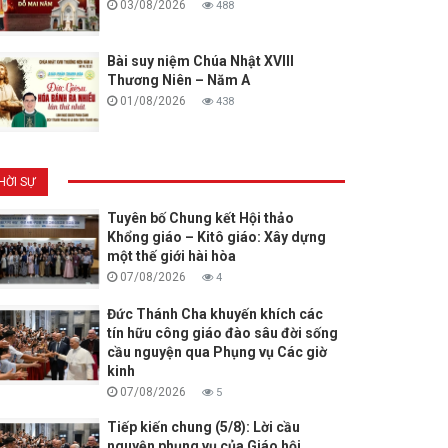
03/08/2026
488
Bài suy niệm Chúa Nhật XVIII
Thương Niên – Năm A
01/08/2026
438
HỜI SỰ
Tuyên bố Chung kết Hội thảo
Khổng giáo – Kitô giáo: Xây dựng
một thế giới hài hòa
07/08/2026
4
Đức Thánh Cha khuyến khích các
tín hữu công giáo đào sâu đời sống
cầu nguyện qua Phụng vụ Các giờ
kinh
07/08/2026
5
Tiếp kiến chung (5/8): Lời cầu
nguyện phụng vụ của Giáo hội