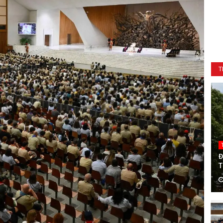
T
Đ
T
T
C