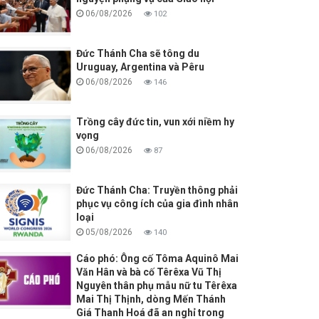
06/08/2026
102
Đức Thánh Cha sẽ tông du
Uruguay, Argentina và Pêru
06/08/2026
146
Trồng cây đức tin, vun xới niềm hy
vọng
06/08/2026
87
Đức Thánh Cha: Truyền thông phải
phục vụ công ích của gia đình nhân
loại
05/08/2026
140
Cáo phó: Ông cố Tôma Aquinô Mai
Văn Hân và bà cố Têrêxa Vũ Thị
Nguyên thân phụ mẫu nữ tu Têrêxa
Mai Thị Thịnh, dòng Mến Thánh
Giá Thanh Hoá đã an nghỉ trong