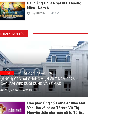
Bài giảng Chúa Nhật XIX Thường
Niên - Năm A
06/08/2026
121
IN BÀI XEM NHIỀU
Chủng Viện Lê Bảo Tịnh
Tiêu điểm
ỘI NGHỊ CÁC ĐẠI CHỦNG VIỆN VIỆT NAM 2026 –
GÀY LÀM VIỆC CUỐI CÙNG VÀ BẾ MẠC
02/08/2026
7095
Cáo phó: Ông cố Tôma Aquinô Mai
Văn Hân và bà cố Têrêxa Vũ Thị
Nguyên thân phụ mẫu nữ tu Têrêxa