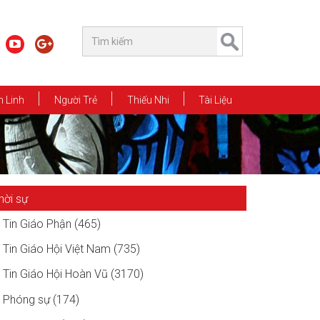
 Linh
Người Trẻ
Thiếu Nhi
Tài Liệu
hời sự
Tin Giáo Phận (465)
Tin Giáo Hội Việt Nam (735)
Tin Giáo Hội Hoàn Vũ (3170)
Phóng sự (174)