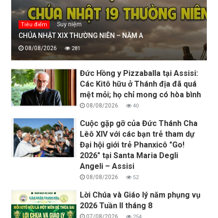
Suy niệm
Tiêu điểm
CHÚA NHẬT XIX THƯỜNG NIÊN – NĂM A
08/08/2026
281
Đức Hồng y Pizzaballa tại Assisi:
Các Kitô hữu ở Thánh địa đã quá
mệt mỏi; họ chỉ mong có hòa bình
08/08/2026
40
Cuộc gặp gỡ của Đức Thánh Cha
Lêô XIV với các bạn trẻ tham dự
Đại hội giới trẻ Phanxicô "Go!
2026" tại Santa Maria Degli
Angeli – Assisi
08/08/2026
52
Lời Chúa và Giáo lý năm phụng vụ
2026 Tuần II tháng 8
07/08/2026
254