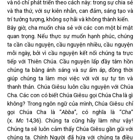
và nó chỉ phát triển theo cách này: trong sự chia sẻ
và tha thứ,
với sự kiên nhẫn, can đảm, sáng tạo và
trí tưởng tượng, không sợ hãi và không thành kiến.
Bây giờ, cha muốn chia sẻ với các con một bí mật
quan trọng. Nếu thực sự muốn hạnh phúc, chúng
ta cần cầu nguyện, cầu nguyện nhiều, cầu nguyện
mỗi ngày, bởi vì cầu nguyện kết nối chúng ta trực
tiếp với Thiên Chúa. Cầu nguyện lấp đầy tâm hồn
chúng ta bằng ánh sáng và sự ấm áp, đồng thời
giúp chúng ta làm mọi việc với với sự tự tin và
thanh thản. Chúa Giêsu luôn cầu nguyện với Chúa
Cha. Các con có biết Chúa Giêsu gọi Chúa Cha là gì
không? Trong ngôn ngữ của mình, Chúa Giêsu chỉ
gọi Chúa Cha là “
Abba
”, có nghĩa là “
Cha
”
(x.
Mc
14,36). Chúng ta cũng hãy làm như vậy!
Chúng ta sẽ luôn cảm thấy Chúa Giêsu gần gũi với
chúng ta. Chính Người đã hứa với chúng ta điều