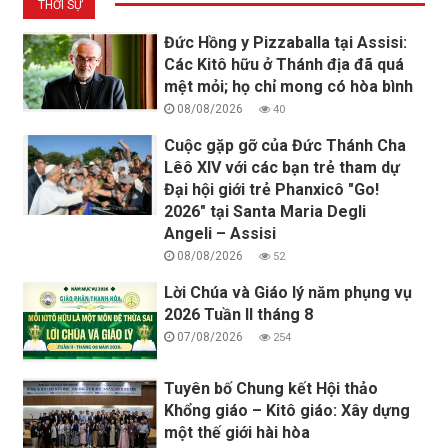
THỜI SỰ
Đức Hồng y Pizzaballa tại Assisi:
Các Kitô hữu ở Thánh địa đã quá
mệt mỏi; họ chỉ mong có hòa bình
08/08/2026
40
Cuộc gặp gỡ của Đức Thánh Cha
Lêô XIV với các bạn trẻ tham dự
Đại hội giới trẻ Phanxicô "Go!
2026" tại Santa Maria Degli
Angeli – Assisi
08/08/2026
52
Lời Chúa và Giáo lý năm phụng vụ
2026 Tuần II tháng 8
07/08/2026
254
Tuyên bố Chung kết Hội thảo
Khổng giáo – Kitô giáo: Xây dựng
một thế giới hài hòa