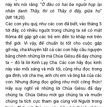
này khi nói rằng: “
Ở đâu có hai ba người họp lại
nhân danh Thầy, thì có Thầy ở đấy, giữa họ
”
(
Mt
18,20).
Các con yêu quý, như các con đã biết, vào tháng 5
tới đây, có nhiều người trong chúng ta sẽ có mặt
Rôma để gặp gỡ các trẻ em đến từ khắp nơi trên
thế giới. Vì vậy, để chuẩn bị tốt cho
cuộc gặp
gỡ
này, cha khuyên tất cả các con hãy cầu nguyện
bằng chính những lời mà Chúa Giêsu đã dạy chúng
ta – đó là lời Kinh Lạy Cha. Các con hãy đọc kinh
này vào mỗi sáng và mỗi tối, cũng như đọc trong
gia đình, với cha mẹ, anh chị em và ông bà của các
con. Nhưng đừng đọc giống như một công thức!
Hãy suy nghĩ về những lời Chúa Giêsu đã dạy
chúng ta. Chúa Giêsu mời gọi chúng ta và muốn
chúng ta tích cực tham gia cùng với Người trong