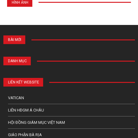
HÌNH ẢNH
BÀI MỚI
DANH MỤC
LIÊN KẾT WEBSITE
VATICAN
LIÊN HĐGM Á CHÂU
HỘI ĐỒNG GIÁM MỤC VIỆT NAM
GIÁO PHẬN BÀ RỊA