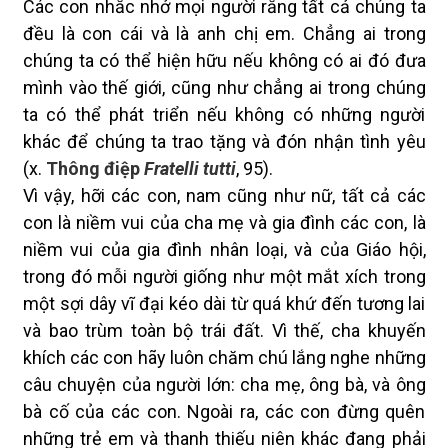
Các con nhắc nhở mọi người rằng tất cả chúng ta
đều là con cái và là anh chị em. Chẳng ai trong
chúng ta có thể hiện hữu nếu không có ai đó đưa
mình vào thế giới, cũng như chẳng ai trong chúng
ta có thể phát triển nếu không có những người
khác để chúng ta trao tặng và đón nhận tình yêu
(x.
Thông điệp
Fratelli tutti
, 95).
Vì vậy, hỡi các con, nam cũng như nữ,
tất cả các
con
là niềm vui của cha mẹ và gia đình các con, là
niềm vui của gia đình nhân loại, và của Giáo hội,
trong đó mỗi người giống như một mắt xích trong
một sợi dây vĩ đại kéo dài từ quá khứ đến tương lai
và bao trùm toàn bộ trái đất. Vì thế, cha khuyến
khích các con hãy luôn
chăm chú lắng
nghe những
câu chuyện của người lớn: cha mẹ, ông bà, và ông
bà cố của các con. Ngoài ra, các con đừng quên
những trẻ em và thanh thiếu niên khác đang phải