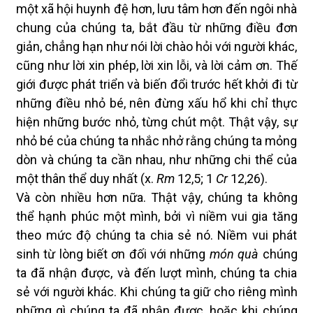
một xã hội huynh đệ hơn, lưu tâm hơn đến ngôi nhà
chung của chúng ta, bắt đầu từ những điều đơn
giản, chẳng hạn như nói lời chào hỏi với người khác,
cũng như lời xin phép, lời xin lỗi, và lời cảm ơn. Thế
giới được phát triển và biến đổi trước hết khởi đi từ
những điều nhỏ bé, nên đừng xấu hổ khi chỉ thực
hiện những bước nhỏ, từng chút một. Thật vậy, sự
nhỏ bé của chúng ta nhắc nhở rằng chúng ta mỏng
dòn và chúng ta cần nhau, như những chi thể của
một thân thể duy nhất (x.
Rm
12,5; 1
Cr
12,26).
Và còn nhiều hơn nữa. Thật vậy, chúng ta không
thể hạnh phúc một mình, bởi vì niềm vui gia tăng
theo mức độ chúng ta chia sẻ nó. Niềm vui phát
sinh từ lòng biết ơn đối với những
món quà
chúng
ta đã nhận được, và đến lượt mình, chúng ta chia
sẻ với người khác. Khi chúng ta giữ cho riêng mình
những gì chúng ta đã nhận được, hoặc khi chúng