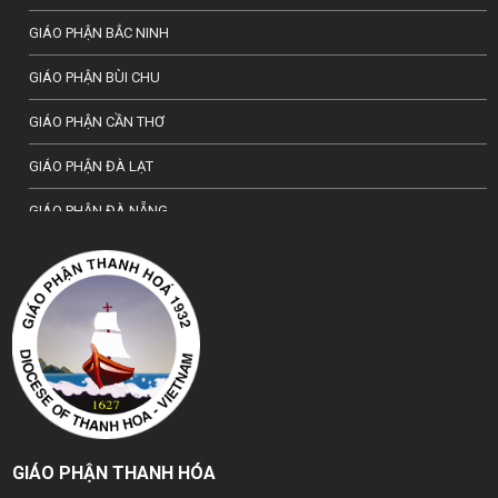
GIÁO PHẬN BẮC NINH
GIÁO PHẬN BÙI CHU
GIÁO PHẬN CẦN THƠ
GIÁO PHẬN ĐÀ LẠT
GIÁO PHẬN ĐÀ NẴNG
TỔNG GIÁO PHẬN HÀ NỘI
GIÁO PHẬN HẢI PHÒNG
TỔNG GIÁO PHẬN HUẾ
GIÁO PHẬN HƯNG HOÁ
GIÁO PHẬN KON TUM
GIÁO PHẬN THANH HÓA
GIÁO PHẬN LẠNG SƠN