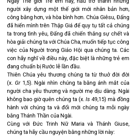
Ngày Thế giới Trẻ em này, hầu trở thành những
người xây dựng một thế giới mới nhân bản hơn,
công bằng hơn, và hòa bình hơn. Chúa Giêsu, Đấng
đã hiến mình trên Thập Giá để quy tụ tất cả chúng
ta trong tình yêu, Đấng đã chiến thắng sự chết và
hòa giải chúng ta với Chúa Cha, muốn tiếp tục công
việc của Người trong Giáo Hội qua chúng ta. Các
con hãy nghĩ về điều này, đặc biệt là những trẻ em
đang chuẩn bị Rước lễ lần đầu.
Thiên Chúa yêu thương chúng ta từ thuở đời đời
(x.
Gr
1,5). Ngài nhìn chúng ta bằng ánh mắt của
người cha yêu thương và người mẹ dịu dàng. Ngài
không bao giờ quên chúng ta (x.
Is
49,15) mà đồng
hành với chúng ta và đổi mới chúng ta mỗi ngày
bằng Thánh Thần của Ngài.
Cùng với Đức Trinh Nữ Maria và Thánh Giuse,
chúng ta hãy cầu nguyện bằng những lời này: