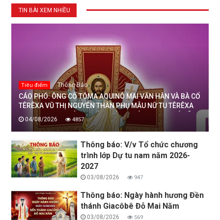
TIN BÀI XEM NHIỀU
Thông Báo
Tiêu điểm
CÁO PHÓ: ÔNG CỐ TÔMA AQUINÔ MAI VĂN HÂN VÀ BÀ CỐ
TÊRÊXA VŨ THỊ NGUYÊN THÂN PHỤ MẪU NỮ TU TÊRÊXA
MAI THỊ THỊNH, DÒNG MẾN THÁNH GIÁ THANH HOÁ ĐÃ
04/08/2026
4857
AN NGHỈ TRONG CHÚA, NGÀY 04/08/2026
Thông báo: V/v Tổ chức chương
trình lớp Dự tu nam năm 2026-
2027
03/08/2026
947
Thông báo: Ngày hành hương Đền
thánh Giacôbê Đỗ Mai Năm
03/08/2026
569