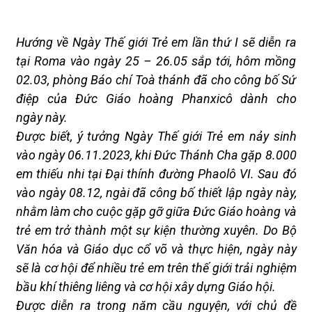
Hướng về Ngày Thế giới Trẻ em lần thứ I sẽ diễn ra
tại Roma vào ngày 25 – 26.05 sắp tới, hôm mồng
02.03, phòng Báo chí Toà thánh đã cho công bố Sứ
điệp của Đức Giáo hoàng Phanxicô dành
cho
ngày
này.
Được
biết,
ý tưởng Ngày Thế giới Trẻ em nảy sinh
vào
ngày 06
.
11
.
2023, khi Đức Thánh Cha gặp 8.000
em thiếu nhi tại Đại thính đường Phaolô VI. Sau đó
vào ngày 08
.
12, ngài đã công bố thiết lập ngày này,
nhằm
làm cho cuộc gặp gỡ giữa Đức Giáo hoàng và
trẻ
em
trở thành một sự kiện thường xuyên.
Do
Bộ
Văn hóa và Giáo dục cổ
võ và
thực hiện
, n
gày này
sẽ là cơ hội để nhiều trẻ em trên thế giới trải nghiệm
bầu khí thiêng liêng và cơ hội xây dựng Giáo hội
.
Được
diễn ra trong năm cầu nguyện
,
với
chủ đề