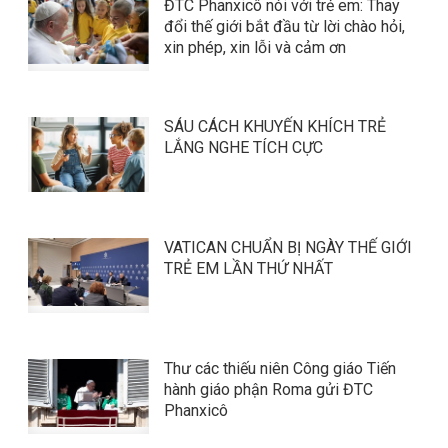
ĐTC Phanxicô nói với trẻ em: Thay
đổi thế giới bắt đầu từ lời chào hỏi,
xin phép, xin lỗi và cảm ơn
SÁU CÁCH KHUYẾN KHÍCH TRẺ
LẮNG NGHE TÍCH CỰC
VATICAN CHUẨN BỊ NGÀY THẾ GIỚI
TRẺ EM LẦN THỨ NHẤT
Thư các thiếu niên Công giáo Tiến
hành giáo phận Roma gửi ĐTC
Phanxicô