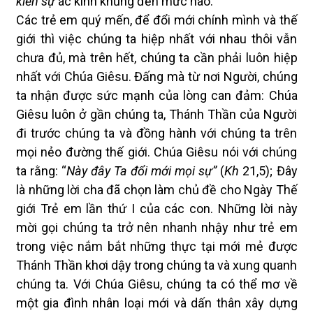
kiến
sự
ác kinh khủng đến mức nào.
Các trẻ em quý mến, để đổi mới chính mình và thế
giới thì việc chúng ta hiệp nhất với nhau thôi vẫn
chưa đủ, mà trên hết, chúng ta cần phải luôn hiệp
nhất với Chúa Giêsu. Đấng mà từ nơi Người, chúng
ta nhận được sức mạnh của lòng can đảm: Chúa
Giêsu luôn ở gần chúng ta, Thánh Thần của Người
đi trước chúng ta và đồng hành với chúng ta trên
mọi nẻo đường thế giới. Chúa Giêsu nói với chúng
ta rằng: “
Này đây Ta đổi mới mọi sự”
(
Kh
21,5); Đây
là những lời cha đã chọn làm chủ đề cho Ngày Thế
giới Trẻ em lần thứ I của các con. Những lời này
mời gọi chúng ta trở nên nhanh nhậy như trẻ em
trong việc nắm bắt những thực tại mới mẻ được
Thánh Thần khơi dậy trong chúng ta và xung quanh
chúng ta. Với Chúa Giêsu, chúng ta có thể mơ về
một gia đình nhân loại mới và dấn thân xây dựng