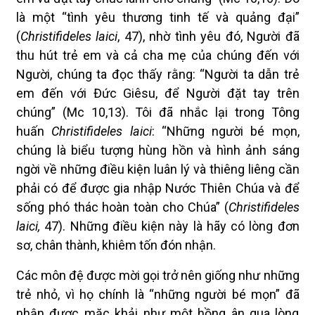
là một “tình yêu thương tinh tế và quảng đại”
(
Christifideles laici
, 47), nhờ tình yêu đó, Người đã
thu hút trẻ em và cả cha mẹ của chúng đến với
Người, chúng ta đọc thấy rằng: “Người ta dẫn trẻ
em đến với Đức Giêsu, để Người đặt tay trên
chúng” (Mc 10,13). Tôi đã nhắc lại trong Tông
huấn
Christifideles laici
: “Những người bé mọn,
chúng là biểu tượng hùng hồn và hình ảnh sáng
ngời về những điều kiện luân lý và thiêng liêng cần
phải có để được gia nhập Nước Thiên Chúa và để
sống phó thác hoàn toàn cho Chúa” (
Christifideles
laici,
47). Những điều kiện này là hãy có lòng đơn
sơ, chân thành, khiêm tốn đón nhận.
Các môn đệ được mời gọi trở nên giống như những
trẻ nhỏ, vì họ chính là “những người bé mọn” đã
nhận được mặc khải như một hồng ân qua lòng