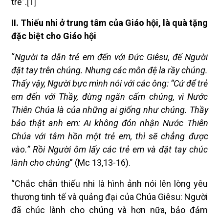
trẻ”.
[1]
II. Thiếu nhi ở trung tâm của Giáo hội, là quà tặng
đặc biệt cho Giáo hội
“
Người ta dẫn trẻ em đến với Đức Giêsu, để Người
đặt tay trên chúng. Nhưng các môn đệ la rầy chúng.
Thấy vậy, Người bực mình nói với các ông: “Cứ để trẻ
em đến với Thầy, đừng ngăn cấm chúng, vì Nước
Thiên Chúa là của những ai giống như chúng. Thầy
bảo thật anh em: Ai không đón nhận Nước Thiên
Chúa với tâm hồn một trẻ em, thì sẽ chẳng được
vào.” Rồi Người ôm lấy các trẻ em và đặt tay chúc
lành cho chúng
” (Mc 13,13-16).
“Chắc chắn thiếu nhi là hình ảnh nói lên lòng yêu
thương tinh tế và quảng đại của Chúa Giêsu: Người
đã chúc lành cho chúng và hơn nữa, bảo đảm