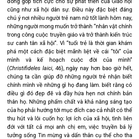
đóng góp tích cực cho sự phát triển của Giáo hội
cũng như xã hội dân sự. Điều này đặc biệt đáng
chú ý nơi nhiều người trẻ nam nữ tốt lành hôm nay,
những người mong muốn trở thành “nhân vật chính
trong công cuộc truyền giáo và trở thành kiến trúc
sư canh tân xã hội”. Vì “tuổi trẻ là thời gian khám
phá một cách đặc biệt mãnh liệt về cái “tôi” của
mình và kế hoạch cuộc đời của mình”
(
Christifideles laici
, 46), ngày nay hơn bao giờ hết,
chúng ta cần giúp đỡ những người trẻ nhận biết
chính mình về những gì họ đang làm. biết rằng có
điều gì đó đẹp đẽ và đầy hứa hẹn nơi chính bản
thân họ. Những phẩm chất và khả năng sáng tạo
của họ phải hướng tới mục đích cao cả nhất có thể
thu hút và lôi cuốn họ: lợi ích của xã hội, tình liên
đới với tất cả mọi anh chị em, việc truyền bá lý
tưởng sống Tin mừng và dấn thân cụ thể cho tha