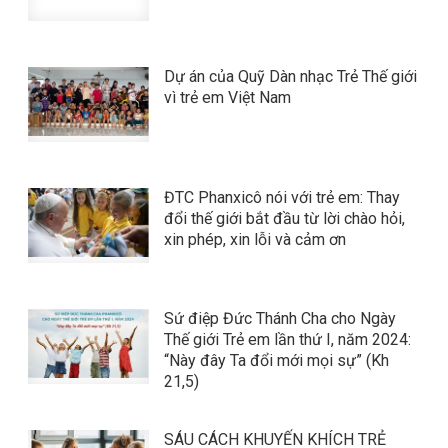
Dự án của Quỹ Dàn nhạc Trẻ Thế giới
vì trẻ em Việt Nam
ĐTC Phanxicô nói với trẻ em: Thay
đổi thế giới bắt đầu từ lời chào hỏi,
xin phép, xin lỗi và cảm ơn
Sứ điệp Đức Thánh Cha cho Ngày
Thế giới Trẻ em lần thứ I, năm 2024:
“Này đây Ta đổi mới mọi sự” (Kh
21,5)
SÁU CÁCH KHUYẾN KHÍCH TRẺ