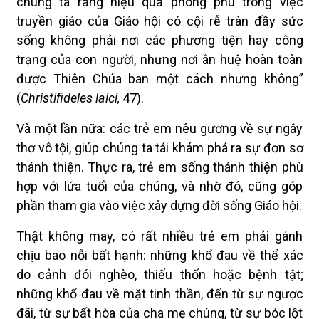
chúng ta rằng hiệu quả phong phú trong việc
truyền giáo của Giáo hội có cội rễ tràn đầy sức
sống không phải nơi các phương tiện hay công
trạng của con người, nhưng nơi ân huệ hoàn toàn
được Thiên Chúa ban một cách nhưng không”
(
Christifideles laici,
47).
Và một lần nữa: các trẻ em nêu gương về sự ngây
thơ vô tội, giúp chúng ta tái khám phá ra sự đơn sơ
thánh thiện. Thực ra, trẻ em sống thánh thiện phù
hợp với lứa tuổi của chúng, và nhờ đó, cũng góp
phần tham gia vào việc xây dựng đời sống Giáo hội.
Thật không may, có rất nhiều trẻ em phải gánh
chịu bao nỗi bất hạnh: những khổ đau về thể xác
do cảnh đói nghèo, thiếu thốn hoặc bệnh tật;
những khổ đau về mặt tinh thần, đến từ sự ngược
đãi, từ sự bất hòa của cha mẹ chúng, từ sự bóc lột