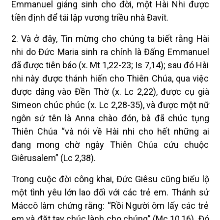
Emmanuel giáng sinh cho đời, một Hài Nhi được
tiền định để tái lập vương triều nhà Đavít.
2. Và ở đây, Tin mừng cho chúng ta biết rằng Hài
nhi do Đức Maria sinh ra chính là Đấng Emmanuel
đã được tiên báo (x. Mt 1,22-23; Is 7,14); sau đó Hài
nhi này được thánh hiến cho Thiên Chúa, qua việc
được dâng vào Đền Thờ (x. Lc 2,22), được cụ già
Simeon chúc phúc (x. Lc 2,28-35), và được một nữ
ngôn sứ tên là Anna chào đón, bà đã chúc tụng
Thiên Chúa “và nói về Hài nhi cho hết những ai
đang mong chờ ngày Thiên Chúa cứu chuộc
Giêrusalem” (Lc 2,38).
Trong cuộc đời công khai, Đức Giêsu cũng biểu lộ
một tình yêu lớn lao đối với các trẻ em. Thánh sử
Máccô làm chứng rằng: “Rồi Người ôm lấy các trẻ
em và đặt tay chúc lành cho chúng” (Mc 10,16). Đó