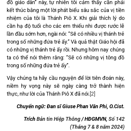
đồ giáo dân” này, tự nhiên tôi cảm thấy cần phải
kết thúc bằng một lời phát biểu sâu sắc của vị tiền
nhiệm của tôi là Thánh Piô X. Khi giải thích lý do
cần hạ độ tuổi cho các em thiếu nhi được rước lễ
lần đầu sớm hơn, ngài nói: “Sẽ có nhiều vị thánh trẻ
trong số những đứa trẻ ấy.” Và quả thật Giáo hội đã
có những vị thánh trẻ ấy rồi. Nhưng hôm nay chúng
ta có thể nói thêm rằng: “Sẽ có những vị tông đồ
trong số những đứa trẻ ấy”.
Vậy chúng ta hãy cầu nguyện để lời tiên đoán này,
niềm hy vọng này sẽ ngày càng trở thành hiện
thực, như lời của Thánh Piô X đã nói.
[2]
Chuyển ngữ: Đan sĩ Giuse Phan Văn Phi, O.Cist.
Trích
Bản tin Hiệp Thông
/ HĐGMVN,
Số 142
(Tháng 7 & 8 năm 2024)