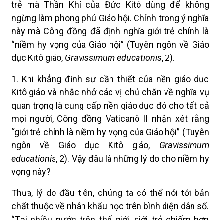
trẻ mà Thần Khí của Đức Kitô dùng để không
ngừng làm phong phú Giáo hội. Chính trong ý nghĩa
này mà Công đồng đã định nghĩa giới trẻ chính là
“niềm hy vọng của Giáo hội” (Tuyên ngôn về Giáo
dục Kitô giáo,
Gravissimum educationis
, 2).
1. Khi khẳng định sự cần thiết của nền giáo dục
Kitô giáo và nhắc nhở các vị chủ chăn về nghĩa vụ
quan trọng là cung cấp nền giáo dục đó cho tất cả
mọi người, Công đồng Vaticanô II nhận xét rằng
“giới trẻ chính là niềm hy vọng của Giáo hội” (Tuyên
ngôn về Giáo dục Kitô giáo,
Gravissimum
educationis
, 2). Vậy đâu là những lý do cho niềm hy
vọng này?
Thưa, lý do đầu tiên, chúng ta có thể nói tới bản
chất thuộc về nhân khẩu học trên bình diện dân số.
“Tại nhiều nước trên thế giới, giới trẻ chiếm hơn