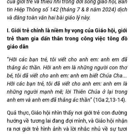
của giới trẻ và thiếu nhi trong đời sống giáo hội, Bản
tin Hiệp Thông số 142 (tháng 7 & 8 năm 2024) dịch
và đăng toàn văn hai bài giáo lý này.
I. Giới trẻ chính là niềm hy vọng của Giáo hội, giới
trẻ tham gia dấn thân trong công việc tông đồ
giáo dân
“
Hỡi các bạn trẻ, tôi viết cho anh em: anh em đã
thắng ác thần. Hỡi anh em là những người con thơ
bé, tôi đã viết cho anh em: anh em biết Chúa Cha...
Hỡi các bạn trẻ, tôi đã viết cho anh em: anh em là
những người mạnh mẽ; lời Thiên Chúa ở lại trong
anh em và anh em đã thắng ác thần
” (1Ga 2,13-14).
Quả thực, Giáo hội nhìn thấy nơi giới trẻ con đường
hướng về tương lai đang đợi mình, và Giáo hội nhận
ra nơi giới trẻ hình ảnh và lời nhắc nhủ về sự tươi