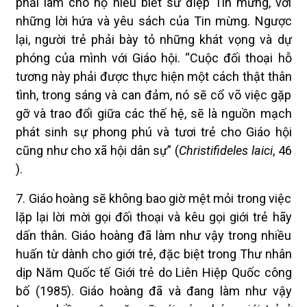
phải làm cho họ hiểu biết sứ điệp Tin mừng, với
những lời hứa và yêu sách của Tin mừng. Ngược
lại, người trẻ phải bày tỏ những khát vọng và dự
phóng của mình với Giáo hội. “Cuộc đối thoại hỗ
tương này phải được thực hiện một cách thật thân
tình, trong sáng và can đảm, nó sẽ cổ võ việc gặp
gỡ và trao đổi giữa các thế hệ, sẽ là nguồn mạch
phát sinh sự phong phú và tươi trẻ cho Giáo hội
cũng như cho xã hội dân sự” (
Christifideles laici
, 46
).
7. Giáo hoàng sẽ không bao giờ mệt mỏi trong việc
lặp lại lời mời gọi đối thoại và kêu gọi giới trẻ hãy
dấn thân. Giáo hoàng đã làm như vậy trong nhiều
huấn từ dành cho giới trẻ, đặc biệt trong Thư nhân
dịp Năm Quốc tế Giới trẻ do Liên Hiệp Quốc công
bố (1985). Giáo hoàng đã và đang làm như vậy