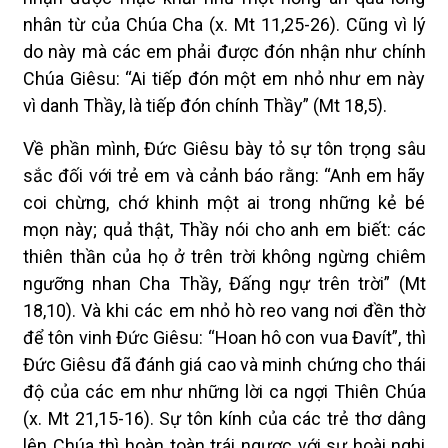
nhân từ của Chúa Cha (x. Mt 11,25-26). Cũng vì lý
do này mà các em phải được đón nhận như chính
Chúa Giêsu: “Ai tiếp đón một em nhỏ như em này
vì danh Thầy, là tiếp đón chính Thầy” (Mt 18,5).
Về phần mình, Đức Giêsu bày tỏ sự tôn trọng sâu
sắc đối với trẻ em và cảnh báo rằng: “Anh em hãy
coi chừng, chớ khinh một ai trong những kẻ bé
mọn này; quả thật, Thầy nói cho anh em biết: các
thiên thần của họ ở trên trời không ngừng chiêm
ngưỡng nhan Cha Thầy, Đấng ngự trên trời” (Mt
18,10). Và khi các em nhỏ hò reo vang nơi đền thờ
để tôn vinh Đức Giêsu: “Hoan hô con vua Đavít”, thì
Đức Giêsu đã đánh giá cao và minh chứng cho thái
độ của các em như những lời ca ngợi Thiên Chúa
(x. Mt 21,15-16). Sự tôn kính của các trẻ thơ dâng
lên Chúa thì hoàn toàn trái ngược với sự hoài nghi