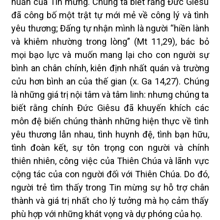
huấn của Tin mừng. Chúng ta biết rằng Đức Giêsu
đã công bố một trật tự mới mẻ về công lý và tình
yêu thương; Đấng tự nhận mình là người “hiền lành
và khiêm nhường trong lòng” (Mt 11,29), bác bỏ
mọi bạo lực và muốn mang lại cho con người sự
bình an chân chính, kiên định nhất quán và trường
cửu hơn bình an của thế gian (x. Ga 14,27). Chúng
là những giá trị nội tâm và tâm linh: nhưng chúng ta
biết rằng chính Đức Giêsu đã khuyến khích các
môn đệ biến chúng thành những hiện thực về tình
yêu thương lẫn nhau, tình huynh đệ, tình bạn hữu,
tình đoàn kết, sự tôn trọng con người và chính
thiên nhiên, công việc của Thiên Chúa và lãnh vực
cộng tác của con người đối với Thiên Chúa. Do đó,
người trẻ tìm thấy trong Tin mừng sự hỗ trợ chân
thành và giá trị nhất cho lý tưởng mà họ cảm thấy
phù hợp với những khát vọng và dự phóng của họ.