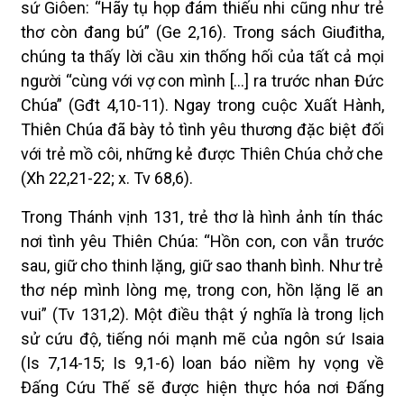
sứ Giôen: “Hãy tụ họp đám thiếu nhi cũng như trẻ
thơ còn đang bú” (Ge 2,16). Trong sách Giuđitha,
chúng ta thấy lời cầu xin thống hối của tất cả mọi
người “cùng với vợ con mình […] ra trước nhan Đức
Chúa” (Gđt 4,10-11). Ngay trong cuộc Xuất Hành,
Thiên Chúa đã bày tỏ tình yêu thương đặc biệt đối
với trẻ mồ côi, những kẻ được Thiên Chúa chở che
(Xh 22,21-22; x. Tv 68,6).
Trong Thánh vịnh 131, trẻ thơ là hình ảnh tín thác
nơi tình yêu Thiên Chúa: “Hồn con, con vẫn trước
sau, giữ cho thinh lặng, giữ sao thanh bình. Như trẻ
thơ nép mình lòng mẹ, trong con, hồn lặng lẽ an
vui” (Tv 131,2). Một điều thật ý nghĩa là trong lịch
sử cứu độ, tiếng nói mạnh mẽ của ngôn sứ Isaia
(Is 7,14-15; Is 9,1-6) loan báo niềm hy vọng về
Đấng Cứu Thế sẽ được hiện thực hóa nơi Đấng