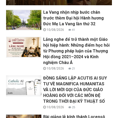
La Vang nhộn nhịp bước chân
trước thềm Đại hội Hành hương
Đức Mẹ La Vang lần thứ 32
10/08/2026
41
Lắng nghe để trở thành một Giáo
hội hiệp hành: Những điểm học hỏi
từ Phương pháp luận của Thượng
Hội đồng 2021–2024 và Kinh
nghiệm Châu Á
10/08/2026
21
ĐỒNG SÁNG LẬP ACUTIS AI SUY
TƯ VỀ MAGNIFICA HUMANITAS
VÀ LỜI MỜI GỌI CỦA ĐỨC GIÁO
HOÀNG ĐỐI VỚI CÁC MÔN ĐỆ
TRONG THỜI ĐẠI KỸ THUẬT SỐ
10/08/2026
25
Bài giảng lễ kính thánh Lorensô