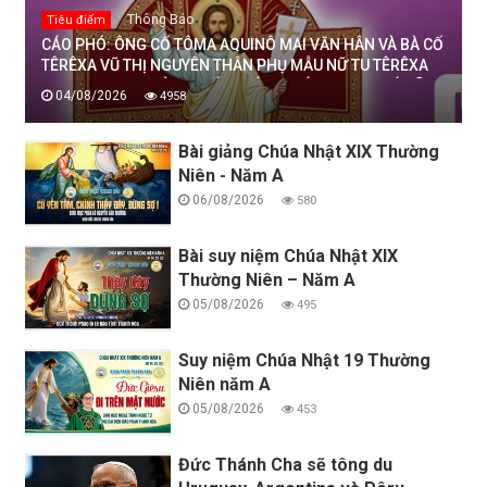
Thông Báo
Tiêu điểm
CÁO PHÓ: ÔNG CỐ TÔMA AQUINÔ MAI VĂN HÂN VÀ BÀ CỐ
TÊRÊXA VŨ THỊ NGUYÊN THÂN PHỤ MẪU NỮ TU TÊRÊXA
MAI THỊ THỊNH, DÒNG MẾN THÁNH GIÁ THANH HOÁ ĐÃ
04/08/2026
4958
AN NGHỈ TRONG CHÚA, NGÀY 04/08/2026
Bài giảng Chúa Nhật XIX Thường
Niên - Năm A
06/08/2026
580
Bài suy niệm Chúa Nhật XIX
Thường Niên – Năm A
05/08/2026
495
Suy niệm Chúa Nhật 19 Thường
Niên năm A
05/08/2026
453
Đức Thánh Cha sẽ tông du