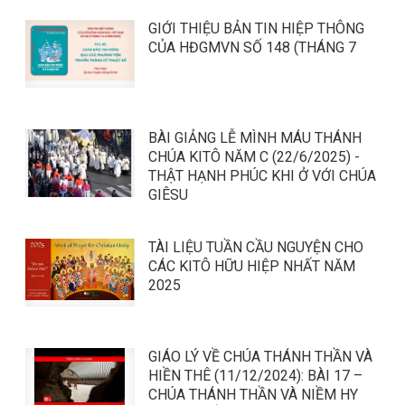
GIỚI THIỆU BẢN TIN HIỆP THÔNG
CỦA HĐGMVN SỐ 148 (THÁNG 7
BÀI GIẢNG LỄ MÌNH MÁU THÁNH
CHÚA KITÔ NĂM C (22/6/2025) -
THẬT HẠNH PHÚC KHI Ở VỚI CHÚA
GIÊSU
TÀI LIỆU TUẦN CẦU NGUYỆN CHO
CÁC KITÔ HỮU HIỆP NHẤT NĂM
2025
GIÁO LÝ VỀ CHÚA THÁNH THẦN VÀ
HIỀN THÊ (11/12/2024): BÀI 17 –
CHÚA THÁNH THẦN VÀ NIỀM HY