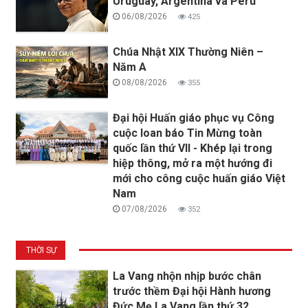
Uruguay, Argentina và Pêru
06/08/2026
425
Chúa Nhật XIX Thường Niên –
Năm A
08/08/2026
355
Đại hội Huấn giáo phục vụ Công
cuộc loan báo Tin Mừng toàn
quốc lần thứ VII - Khép lại trong
hiệp thông, mở ra một hướng đi
mới cho công cuộc huấn giáo Việt
Nam
07/08/2026
352
THỜI SỰ
La Vang nhộn nhịp bước chân
trước thềm Đại hội Hành hương
Đức Mẹ La Vang lần thứ 32