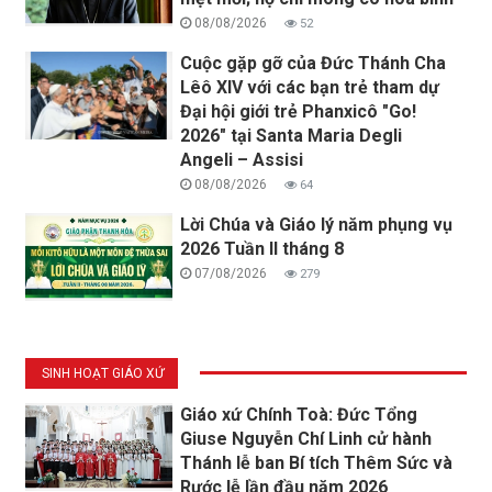
08/08/2026
52
Cuộc gặp gỡ của Đức Thánh Cha
Lêô XIV với các bạn trẻ tham dự
Đại hội giới trẻ Phanxicô "Go!
2026" tại Santa Maria Degli
Angeli – Assisi
08/08/2026
64
Lời Chúa và Giáo lý năm phụng vụ
2026 Tuần II tháng 8
07/08/2026
279
SINH HOẠT GIÁO XỨ
Giáo xứ Chính Toà: Đức Tổng
Giuse Nguyễn Chí Linh cử hành
Thánh lễ ban Bí tích Thêm Sức và
Rước lễ lần đầu năm 2026