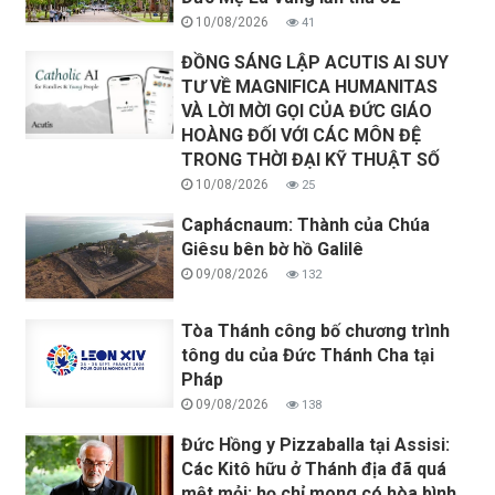
10/08/2026
41
ĐỒNG SÁNG LẬP ACUTIS AI SUY
TƯ VỀ MAGNIFICA HUMANITAS
VÀ LỜI MỜI GỌI CỦA ĐỨC GIÁO
HOÀNG ĐỐI VỚI CÁC MÔN ĐỆ
TRONG THỜI ĐẠI KỸ THUẬT SỐ
10/08/2026
25
Caphácnaum: Thành của Chúa
Giêsu bên bờ hồ Galilê
09/08/2026
132
Tòa Thánh công bố chương trình
tông du của Đức Thánh Cha tại
Pháp
09/08/2026
138
Đức Hồng y Pizzaballa tại Assisi:
Các Kitô hữu ở Thánh địa đã quá
mệt mỏi; họ chỉ mong có hòa bình