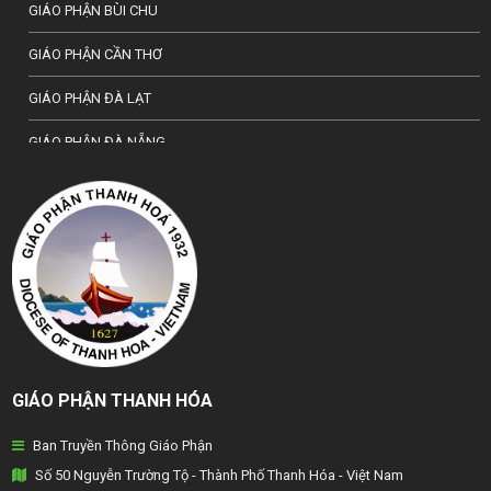
GIÁO PHẬN BÙI CHU
GIÁO PHẬN CẦN THƠ
GIÁO PHẬN ĐÀ LẠT
GIÁO PHẬN ĐÀ NẴNG
TỔNG GIÁO PHẬN HÀ NỘI
GIÁO PHẬN HẢI PHÒNG
TỔNG GIÁO PHẬN HUẾ
GIÁO PHẬN HƯNG HOÁ
GIÁO PHẬN KON TUM
GIÁO PHẬN THANH HÓA
GIÁO PHẬN LẠNG SƠN
Ban Truyền Thông Giáo Phận
GIÁO PHẬN LONG XUYÊN
Số 50 Nguyễn Trường Tộ - Thành Phố Thanh Hóa - Việt Nam