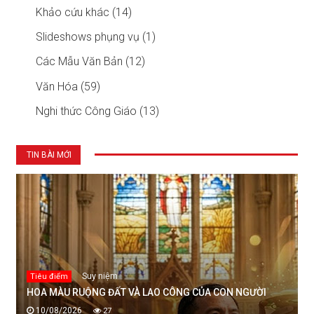
Khảo cứu khác (14)
Slideshows phụng vụ (1)
Các Mẫu Văn Bản (12)
Văn Hóa (59)
Nghi thức Công Giáo (13)
TIN BÀI MỚI
Suy niệm
Tiêu điểm
HOA MÀU RUỘNG ĐẤT VÀ LAO CÔNG CỦA CON NGƯỜI
10/08/2026
27