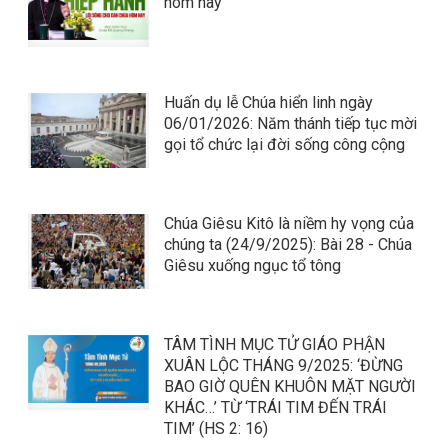
hôm nay
Huấn dụ lễ Chúa hiển linh ngày
06/01/2026: Năm thánh tiếp tục mời
gọi tổ chức lại đời sống công cộng
Chúa Giêsu Kitô là niềm hy vọng của
chúng ta (24/9/2025): Bài 28 - Chúa
Giêsu xuống ngục tổ tông
TÂM TÌNH MỤC TỬ GIÁO PHẬN
XUÂN LỘC THÁNG 9/2025: ‘ĐỪNG
BAO GIỜ QUÊN KHUÔN MẶT NGƯỜI
KHÁC…’ TỪ ‘TRÁI TIM ĐẾN TRÁI
TIM’ (HS 2: 16)