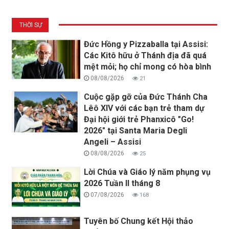
THỜI SỰ
Đức Hồng y Pizzaballa tại Assisi:
Các Kitô hữu ở Thánh địa đã quá
mệt mỏi; họ chỉ mong có hòa bình
08/08/2026
21
Cuộc gặp gỡ của Đức Thánh Cha
Lêô XIV với các bạn trẻ tham dự
Đại hội giới trẻ Phanxicô "Go!
2026" tại Santa Maria Degli
Angeli – Assisi
08/08/2026
25
Lời Chúa và Giáo lý năm phụng vụ
2026 Tuần II tháng 8
07/08/2026
168
Tuyên bố Chung kết Hội thảo