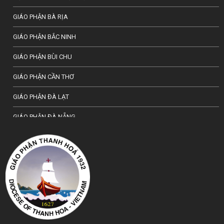
GIÁO PHẬN BÀ RỊA
GIÁO PHẬN BẮC NINH
GIÁO PHẬN BÙI CHU
GIÁO PHẬN CẦN THƠ
GIÁO PHẬN ĐÀ LẠT
GIÁO PHẬN ĐÀ NẴNG
TỔNG GIÁO PHẬN HÀ NỘI
GIÁO PHẬN HẢI PHÒNG
TỔNG GIÁO PHẬN HUẾ
GIÁO PHẬN HƯNG HOÁ
GIÁO PHẬN KON TUM