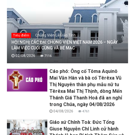
Chủng Viện Lê Bảo Tịnh
Tiêu điểm
HỘI NGHỊ CÁC ĐẠI CHỦNG VIỆN VIỆT NAM 2026 – NGÀY
LÀM VIỆC CUỐI CÙNG VÀ BẾ MẠC
02/08/2026
7116
Cáo phó: Ông cố Tôma Aquinô
Mai Văn Hân và bà cố Têrêxa Vũ
Thị Nguyên thân phụ mẫu nữ tu
Têrêxa Mai Thị Thịnh, dòng Mến
Thánh Giá Thanh Hoá đã an nghỉ
trong Chúa, ngày 04/08/2026
04/08/2026
4761
Giáo xứ Chính Toà: Đức Tổng
Giuse Nguyễn Chí Linh cử hành