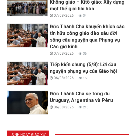
Khổng giáo – Kitô giáo: Xây dựng
một thế giới hài hòa
07/08/2026
34
Đức Thánh Cha khuyến khích các
tín hữu công giáo đào sâu đời
sống cầu nguyện qua Phụng vụ
Các giờ kinh
07/08/2026
36
Tiếp kiến chung (5/8): Lời cầu
nguyện phụng vụ của Giáo hội
06/08/2026
160
Đức Thánh Cha sẽ tông du
Uruguay, Argentina và Pêru
06/08/2026
213
SINH HOẠT GIÁO XỨ