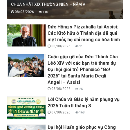
CHÚA NHẬT XIX THƯỜNG NIÊN – NĂM A
08/08/2026
110
Đức Hồng y Pizzaballa tại Assisi:
Các Kitô hữu ở Thánh địa đã quá
mệt mỏi; họ chỉ mong có hòa bình
08/08/2026
21
Cuộc gặp gỡ của Đức Thánh Cha
Lêô XIV với các bạn trẻ tham dự
Đại hội giới trẻ Phanxicô "Go!
2026" tại Santa Maria Degli
Angeli – Assisi
08/08/2026
25
Lời Chúa và Giáo lý năm phụng vụ
2026 Tuần II tháng 8
07/08/2026
168
Đại hội Huấn giáo phục vụ Công