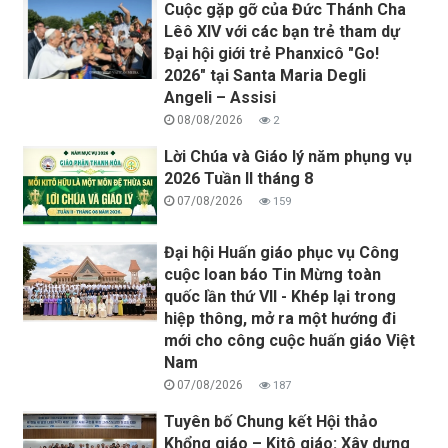
Cuộc gặp gỡ của Đức Thánh Cha
Lêô XIV với các bạn trẻ tham dự
Đại hội giới trẻ Phanxicô "Go!
2026" tại Santa Maria Degli
Angeli – Assisi
08/08/2026
2
Lời Chúa và Giáo lý năm phụng vụ
2026 Tuần II tháng 8
07/08/2026
159
Đại hội Huấn giáo phục vụ Công
cuộc loan báo Tin Mừng toàn
quốc lần thứ VII - Khép lại trong
hiệp thông, mở ra một hướng đi
mới cho công cuộc huấn giáo Việt
Nam
07/08/2026
187
Tuyên bố Chung kết Hội thảo
Khổng giáo – Kitô giáo: Xây dựng