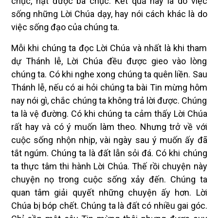
chục, hạt được ba chục. Kết quả này là do việc
sống những Lời Chúa dạy, hay nói cách khác là do
việc sống đạo của chúng ta.
Mỗi khi chúng ta đọc Lời Chúa và nhất là khi tham
dự Thánh lễ, Lời Chúa đều được gieo vào lòng
chúng ta. Có khi nghe xong chúng ta quên liền. Sau
Thánh lễ, nếu có ai hỏi chúng ta bài Tin mừng hôm
nay nói gì, chắc chúng ta không trả lời được. Chúng
ta là vệ đường. Có khi chúng ta cảm thấy Lời Chúa
rất hay và có ý muốn làm theo. Nhưng trở về với
cuộc sống nhộn nhịp, vài ngày sau ý muốn ấy đã
tắt ngúm. Chúng ta là đất lẫn sỏi đá. Có khi chúng
ta thực tâm thi hành Lời Chúa. Thế rồi chuyện này
chuyện nọ trong cuộc sống xảy đến. Chúng ta
quan tâm giải quyết những chuyện ấy hơn. Lời
Chúa bị bóp chết. Chúng ta là đất có nhiều gai góc.