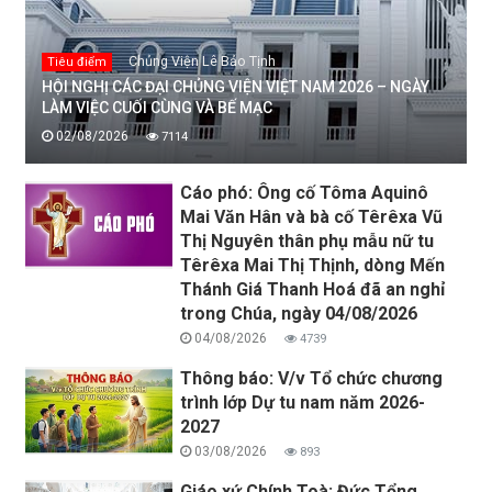
Chủng Viện Lê Bảo Tịnh
Tiêu điểm
HỘI NGHỊ CÁC ĐẠI CHỦNG VIỆN VIỆT NAM 2026 – NGÀY
LÀM VIỆC CUỐI CÙNG VÀ BẾ MẠC
02/08/2026
7114
Cáo phó: Ông cố Tôma Aquinô
Mai Văn Hân và bà cố Têrêxa Vũ
Thị Nguyên thân phụ mẫu nữ tu
Têrêxa Mai Thị Thịnh, dòng Mến
Thánh Giá Thanh Hoá đã an nghỉ
trong Chúa, ngày 04/08/2026
04/08/2026
4739
Thông báo: V/v Tổ chức chương
trình lớp Dự tu nam năm 2026-
2027
03/08/2026
893
Giáo xứ Chính Toà: Đức Tổng