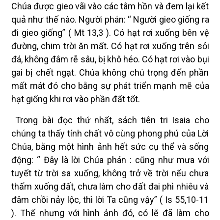
Chúa được gieo vãi vào các tâm hồn và đem lại kết
quả như thế nào. Người phán: “ Người gieo giống ra
đi gieo giống” ( Mt 13,3 ). Có hạt rơi xuống bên vệ
đường, chim trời ăn mất. Có hạt rơi xuống trên sỏi
đá, không đâm rễ sâu, bị khô héo. Có hạt rơi vào bụi
gai bị chết ngạt. Chúa không chú trọng đến phần
mất mát đó cho bằng sự phát triển mạnh mẽ của
hạt giống khi rơi vào phần đất tốt.
Trong bài đọc thứ nhất, sách tiên tri Isaia cho
chúng ta thấy tính chất vô cùng phong phú của Lời
Chúa, bằng một hình ảnh hết sức cụ thể và sống
động: “ Đây là lời Chúa phán : cũng như mưa với
tuyết từ trời sa xuống, không trở về trời nếu chưa
thấm xuống đất, chưa làm cho đất đai phì nhiêu và
đâm chồi nảy lộc, thì lời Ta cũng vậy” ( Is 55,10-11
). Thế nhưng với hình ảnh đó, có lẽ đã làm cho