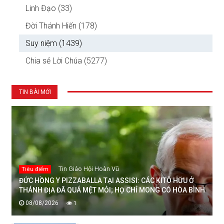
Linh Đạo (33)
Đời Thánh Hiến (178)
Suy niệm (1439)
Chia sẻ Lời Chúa (5277)
TIN BÀI MỚI
Tin Giáo Hội Hoàn Vũ
Tiêu điểm
ĐỨC HỒNG Y PIZZABALLA TẠI ASSISI: CÁC KITÔ HỮU Ở
THÁNH ĐỊA ĐÃ QUÁ MỆT MỎI; HỌ CHỈ MONG CÓ HÒA BÌNH
08/08/2026
1