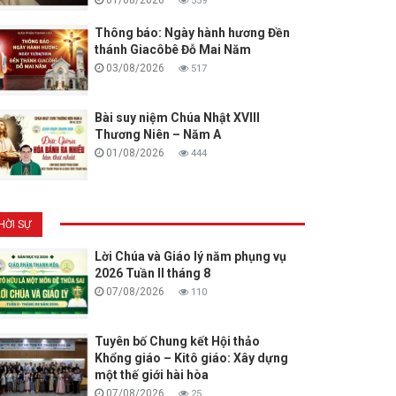
559
Thông báo: Ngày hành hương Đền
thánh Giacôbê Đỗ Mai Năm
03/08/2026
517
Bài suy niệm Chúa Nhật XVIII
Thương Niên – Năm A
01/08/2026
444
HỜI SỰ
Lời Chúa và Giáo lý năm phụng vụ
2026 Tuần II tháng 8
07/08/2026
110
Tuyên bố Chung kết Hội thảo
Khổng giáo – Kitô giáo: Xây dựng
một thế giới hài hòa
07/08/2026
25