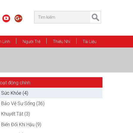
 Linh
Người Trẻ
Thiếu Nhi
Tài Liệu
oạt động chính
Sức Khỏe (4)
Bảo Vệ Sự Sống (36)
Khuyết Tật (3)
Biến Đổi Khí Hậu (9)