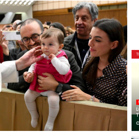
T
L
T