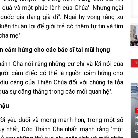
n quà và một phúc lành của Chúa". Nhưng ngài
quốc gia đang già đi". Ngài hy vọng rằng xu
iện thuận lợi để giới trẻ có thêm tự tin và tìm
cha mẹ".
ền cảm hứng cho các bác sĩ tai mũi họng
hánh Cha nói rằng những cử chỉ và lời nói của
T
gười câm điếc có thể là nguồn cảm hứng cho
ự dịu dàng của Thiên Chúa đối với chúng ta tỏa
 qua sự căng thẳng trong các mối quan hệ".
hậu
H
ười yếu đuối và mong manh hơn, trong một số
N
duy nhất, Đức Thánh Cha nhấn mạnh rằng "một