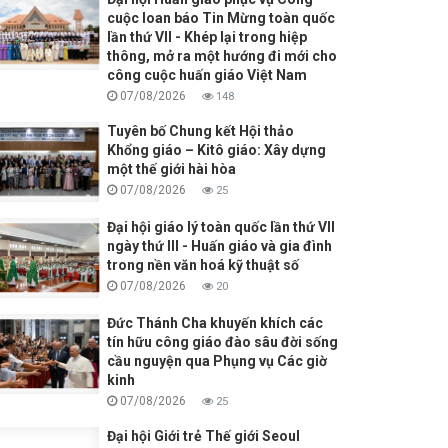
cuộc loan báo Tin Mừng toàn quốc
lần thứ VII - Khép lại trong hiệp
thông, mở ra một hướng đi mới cho
công cuộc huấn giáo Việt Nam
07/08/2026
148
Tuyên bố Chung kết Hội thảo
Khổng giáo – Kitô giáo: Xây dựng
một thế giới hài hòa
07/08/2026
25
Đại hội giáo lý toàn quốc lần thứ VII
ngày thứ III - Huấn giáo và gia đình
trong nền văn hoá kỹ thuật số
07/08/2026
20
Đức Thánh Cha khuyến khích các
tín hữu công giáo đào sâu đời sống
cầu nguyện qua Phụng vụ Các giờ
kinh
07/08/2026
25
Đại hội Giới trẻ Thế giới Seoul