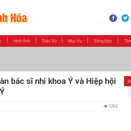
o
Hình Ảnh
Giáo Xứ
Mục Vụ
Sống Đạo
Tâm
n bác sĩ nhi khoa Ý và Hiệp hội
H
 Ý
1262