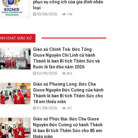
phục vụ công ích của gia đình nhân
loại
05/08/2026
148
INH HOẠT GIÁO XỨ
Giáo xứ Chính Toà: Đức Tổng
Giuse Nguyễn Chí Linh cử hành
Thánh lễ ban Bí tích Thêm Sức và
Rước lễ lần đầu năm 2026
02/08/2026
865
Giáo xứ Phương Long: Đức Cha
Giuse Nguyễn Đức Cường của hành
Thánh lễ ban Bí tích Thêm Sức cho
18 em thiếu niên
01/08/2026
357
Giáo xứ Phúc Địa: Đức Cha Giuse
Nguyễn Đức Cường cử hành Thánh
lễ ban Bí tích Thêm Sức cho 85 em
thiếu niên