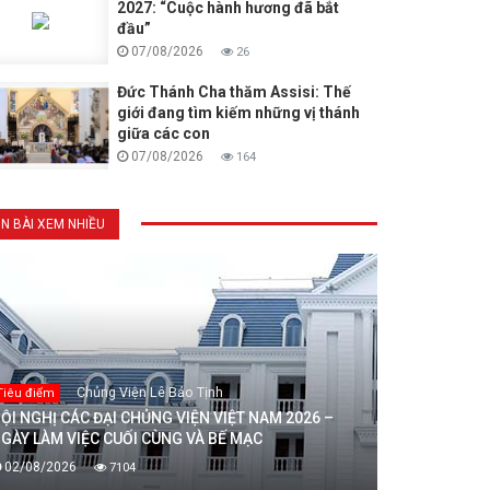
2027: “Cuộc hành hương đã bắt
đầu”
07/08/2026
26
Đức Thánh Cha thăm Assisi: Thế
giới đang tìm kiếm những vị thánh
giữa các con
07/08/2026
164
IN BÀI XEM NHIỀU
Chủng Viện Lê Bảo Tịnh
Tiêu điểm
ỘI NGHỊ CÁC ĐẠI CHỦNG VIỆN VIỆT NAM 2026 –
GÀY LÀM VIỆC CUỐI CÙNG VÀ BẾ MẠC
02/08/2026
7104