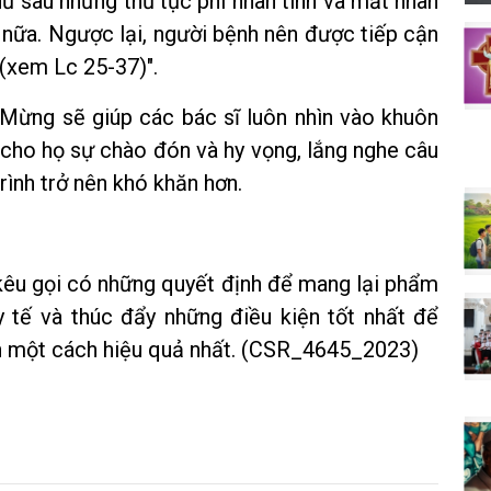
hủ sau những thủ tục phi nhân tính và mất nhân
 nữa. Ngược lại, người bệnh nên được tiếp cận
 (xem Lc 25-37)".
Mừng sẽ giúp các bác sĩ luôn nhìn vào khuôn
ho họ sự chào đón và hy vọng, lắng nghe câu
rình trở nên khó khăn hơn.
êu gọi có những quyết định để mang lại phẩm
 tế và thúc đẩy những điều kiện tốt nhất để
n một cách hiệu quả nhất. (CSR_4645_2023)