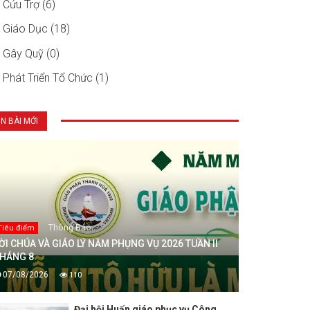
Cứu Trợ (6)
Giáo Dục (18)
Gây Quỹ (0)
Phát Triển Tổ Chức (1)
IN BÀI MỚI
Thông Báo
Tiêu điểm
ỜI CHÚA VÀ GIÁO LÝ NĂM PHỤNG VỤ 2026 TUẦN II
HÁNG 8
07/08/2026
110
Đại hội Huấn giáo phục vụ Công