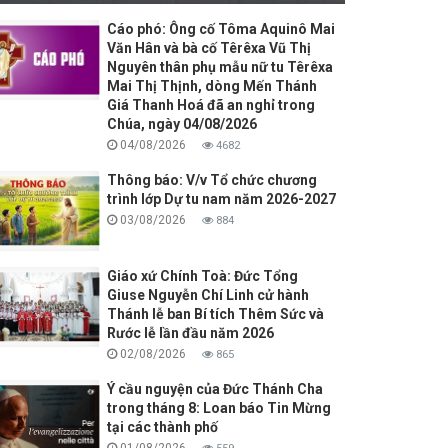
Cáo phó: Ông cố Tôma Aquinô Mai
Văn Hân và bà cố Têrêxa Vũ Thị
Nguyên thân phụ mẫu nữ tu Têrêxa
Mai Thị Thịnh, dòng Mến Thánh
Giá Thanh Hoá đã an nghỉ trong
Chúa, ngày 04/08/2026
04/08/2026
4682
Thông báo: V/v Tổ chức chương
trình lớp Dự tu nam năm 2026-2027
03/08/2026
884
Giáo xứ Chính Toà: Đức Tổng
Giuse Nguyễn Chí Linh cử hành
Thánh lễ ban Bí tích Thêm Sức và
Rước lễ lần đầu năm 2026
02/08/2026
865
Ý cầu nguyện của Đức Thánh Cha
trong tháng 8: Loan báo Tin Mừng
tại các thành phố
01/08/2026