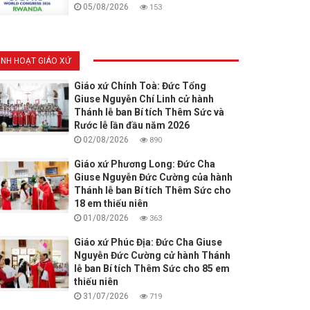
05/08/2026
153
INH HOẠT GIÁO XỨ
Giáo xứ Chính Toà: Đức Tổng
Giuse Nguyễn Chí Linh cử hành
Thánh lễ ban Bí tích Thêm Sức và
Rước lễ lần đầu năm 2026
02/08/2026
890
Giáo xứ Phương Long: Đức Cha
Giuse Nguyễn Đức Cường của hành
Thánh lễ ban Bí tích Thêm Sức cho
18 em thiếu niên
01/08/2026
363
Giáo xứ Phúc Địa: Đức Cha Giuse
Nguyễn Đức Cường cử hành Thánh
lễ ban Bí tích Thêm Sức cho 85 em
thiếu niên
31/07/2026
719