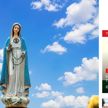
T
L
T