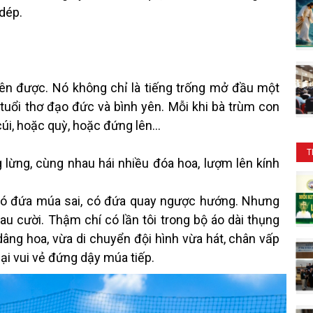
 dép.
ên được. Nó không chỉ là tiếng trống mở đầu một
tuổi thơ đạo đức và bình yên. Mỗi khi bà trùm con
cúi, hoặc quỳ, hoặc đứng lên…
T
 lừng, cùng nhau hái nhiều đóa hoa, lượm lên kính
 Có đứa múa sai, có đứa quay ngược hướng. Nhưng
au cười. Thậm chí có lần tôi trong bộ áo dài thụng
âng hoa, vừa di chuyển đội hình vừa hát, chân vấp
ại vui vẻ đứng dậy múa tiếp.