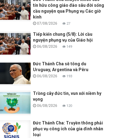
tín hữu công giáo đào sâu đời sống
cầu nguyện qua Phụng vụ Các giờ
kinh
07/08/2026
27
Tiếp kiến chung (5/8): Lời cầu
nguyện phụng vụ của Giáo hội
06/08/2026
149
Đức Thánh Cha sẽ tông du
Uruguay, Argentina và Pêru
06/08/2026
193
Trồng cây đức tin, vun xới niềm hy
vọng
06/08/2026
120
Đức Thánh Cha: Truyền thông phải
phục vụ công ích của gia đình nhân
loại