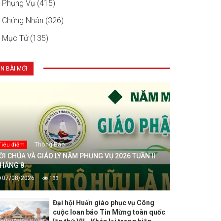
Phụng Vụ (415)
Chứng Nhân (326)
Mục Tử (135)
IN BÀI MỚI
Thông Báo
Tiêu điểm
ỜI CHÚA VÀ GIÁO LÝ NĂM PHỤNG VỤ 2026 TUẦN II
HÁNG 8
07/08/2026
133
Đại hội Huấn giáo phục vụ Công
cuộc loan báo Tin Mừng toàn quốc