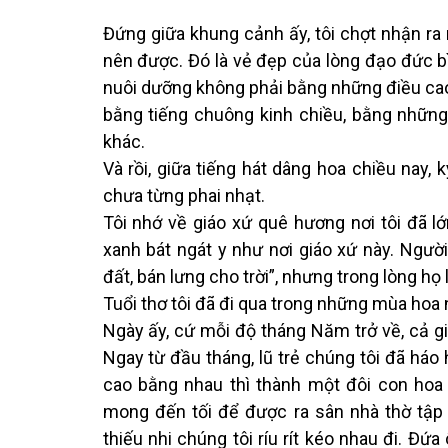
Đứng giữa khung cảnh ấy, tôi chợt nhận ra
nên được. Đó là vẻ đẹp của lòng đạo đức bì
nuôi dưỡng không phải bằng những điều cao s
bằng tiếng chuông kinh chiều, bằng những
khác.
Và rồi, giữa tiếng hát dâng hoa chiều nay, 
chưa từng phai nhạt.
Tôi nhớ về giáo xứ quê hương nơi tôi đã l
xanh bát ngát y như nơi giáo xứ này. Ngư
đất, bán lưng cho trời”, nhưng trong lòng họ
Tuổi thơ tôi đã đi qua trong những mùa hoa 
Ngày ấy, cứ mỗi độ tháng Năm trở về, cả g
Ngay từ đầu tháng, lũ trẻ chúng tôi đã háo 
cao bằng nhau thì thành một đôi con hoa đ
mong đến tối để được ra sân nhà thờ tậ
thiếu nhi chúng tôi ríu rít kéo nhau đi. Đ