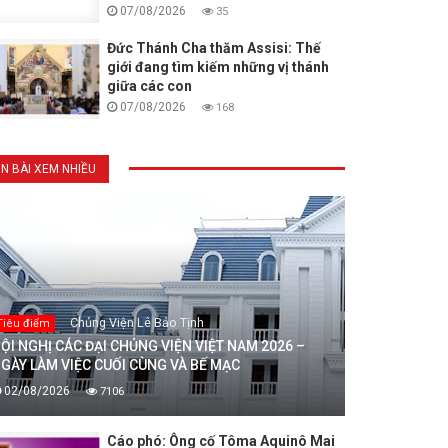
07/08/2026
35
Đức Thánh Cha thăm Assisi: Thế
giới đang tìm kiếm những vị thánh
giữa các con
07/08/2026
168
IN BÀI XEM NHIỀU
Chủng Viện Lê Bảo Tịnh
Tiêu điểm
ỘI NGHỊ CÁC ĐẠI CHỦNG VIỆN VIỆT NAM 2026 –
GÀY LÀM VIỆC CUỐI CÙNG VÀ BẾ MẠC
02/08/2026
7106
Cáo phó: Ông cố Tôma Aquinô Mai