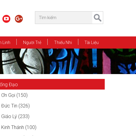
 Linh
Người Trẻ
Thiếu Nhi
Tài Liệu
ống Đạo
Ơn Gọi (150)
Đức Tin (326)
Giáo Lý (233)
Kinh Thánh (100)