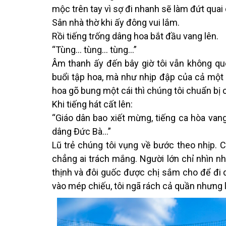
mộc trên tay vì sợ đi nhanh sẽ làm đứt quai
Sân nhà thờ khi ấy đông vui lắm.
Rồi tiếng trống dâng hoa bắt đầu vang lên.
“Tùng… tùng… tùng…”
Âm thanh ấy đến bây giờ tôi vẫn không qu
buổi tập hoa, mà như nhịp đập của cả một 
hoa gõ bung một cái thì chúng tôi chuẩn bị 
Khi tiếng hát cất lên:
“Giáo dân bao xiết mừng, tiếng ca hòa vang
dâng Đức Bà…”
Lũ trẻ chúng tôi vụng về bước theo nhịp.
chẳng ai trách mắng. Người lớn chỉ nhìn nh
thịnh và đôi guốc được chị sắm cho để đi d
vào mép chiếu, tôi ngã rách cả quần nhưng l