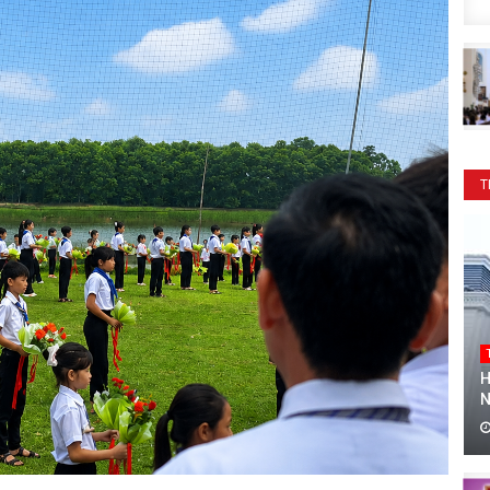
T
H
N