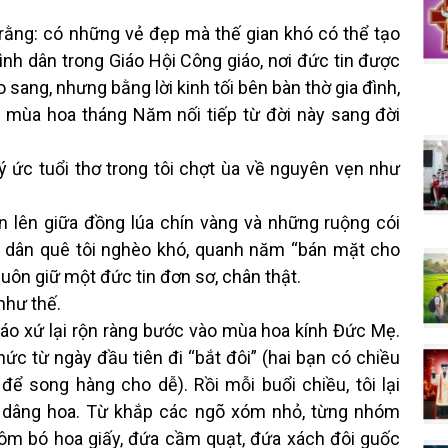
 rằng: có những vẻ đẹp mà thế gian khó có thể tạo
nh dân trong Giáo Hội Công giáo, nơi đức tin được
ang, nhưng bằng lời kinh tối bên bàn thờ gia đình,
 mùa hoa tháng Năm nối tiếp từ đời này sang đời
ký ức tuổi thơ trong tôi chợt ùa về nguyên vẹn như
ớn lên giữa đồng lúa chín vàng và những ruộng cói
ời dân quê tôi nghèo khó, quanh năm “bán mặt cho
 luôn giữ một đức tin đơn sơ, chân thật.
như thế.
iáo xứ lại rộn ràng bước vào mùa hoa kính Đức Mẹ.
hức từ ngày đầu tiên đi “bắt đôi” (hai bạn có chiều
ể song hàng cho dễ). Rồi mỗi buổi chiều, tôi lại
p dâng hoa. Từ khắp các ngõ xóm nhỏ, từng nhóm
ứa ôm bó hoa giấy, đứa cầm quạt, đứa xách đôi guốc