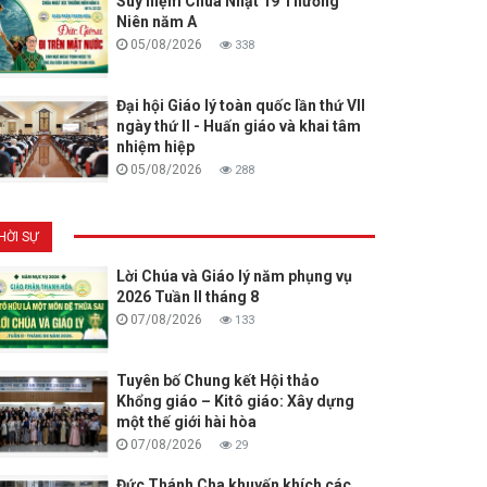
Suy niệm Chúa Nhật 19 Thường
Niên năm A
05/08/2026
338
Đại hội Giáo lý toàn quốc lần thứ VII
ngày thứ II - Huấn giáo và khai tâm
nhiệm hiệp
05/08/2026
288
HỜI SỰ
Lời Chúa và Giáo lý năm phụng vụ
2026 Tuần II tháng 8
07/08/2026
133
Tuyên bố Chung kết Hội thảo
Khổng giáo – Kitô giáo: Xây dựng
một thế giới hài hòa
07/08/2026
29
Đức Thánh Cha khuyến khích các