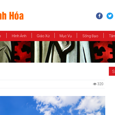
o
Hình Ảnh
Giáo Xứ
Mục Vụ
Sống Đạo
Tâm
S
320