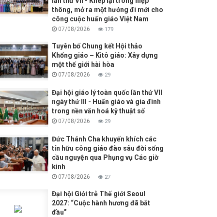
lần thứ VII - Khép lại trong hiệp
thông, mở ra một hướng đi mới cho
công cuộc huấn giáo Việt Nam
07/08/2026
179
Tuyên bố Chung kết Hội thảo
Khổng giáo – Kitô giáo: Xây dựng
một thế giới hài hòa
07/08/2026
29
Đại hội giáo lý toàn quốc lần thứ VII
ngày thứ III - Huấn giáo và gia đình
trong nền văn hoá kỹ thuật số
07/08/2026
29
Đức Thánh Cha khuyến khích các
tín hữu công giáo đào sâu đời sống
cầu nguyện qua Phụng vụ Các giờ
kinh
07/08/2026
27
Đại hội Giới trẻ Thế giới Seoul
2027: “Cuộc hành hương đã bắt
đầu”