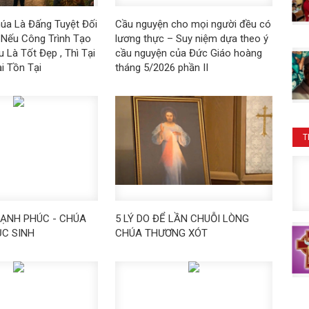
úa Là Đấng Tuyệt Đối
Cầu nguyện cho mọi người đều có
 Nếu Công Trình Tạo
lương thực – Suy niệm dựa theo ý
 Là Tốt Đẹp , Thì Tại
cầu nguyện của Đức Giáo hoàng
i Tồn Tại
tháng 5/2026 phần II
T
ẠNH PHÚC - CHÚA
5 LÝ DO ĐỂ LẦN CHUỖI LÒNG
ỤC SINH
CHÚA THƯƠNG XÓT