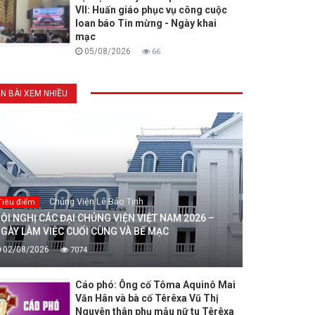
VII: Huấn giáo phục vụ công cuộc
loan báo Tin mừng - Ngày khai
mạc
05/08/2026
66
IN BÀI XEM NHIỀU
Chủng Viện Lê Bảo Tịnh
Tiêu điểm
ỘI NGHỊ CÁC ĐẠI CHỦNG VIỆN VIỆT NAM 2026 –
GÀY LÀM VIỆC CUỐI CÙNG VÀ BẾ MẠC
02/08/2026
7074
Cáo phó: Ông cố Tôma Aquinô Mai
Văn Hân và bà cố Têrêxa Vũ Thị
Nguyên thân phụ mẫu nữ tu Têrêxa