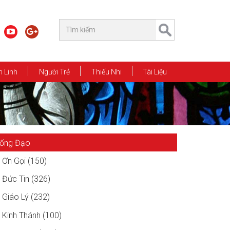
 Linh
Người Trẻ
Thiếu Nhi
Tài Liệu
ống Đạo
Ơn Gọi (150)
Đức Tin (326)
Giáo Lý (232)
Kinh Thánh (100)