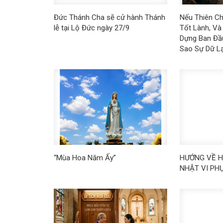
Đức Thánh Cha sẽ cử hành Thánh
Nếu Thiên Ch
lễ tại Lộ Đức ngày 27/9
Tốt Lành, Và
Dựng Ban Đầu
Sao Sự Dữ Lạ
“Mùa Hoa Năm Ấy”
HƯỚNG VỀ H
NHẬT VI PH