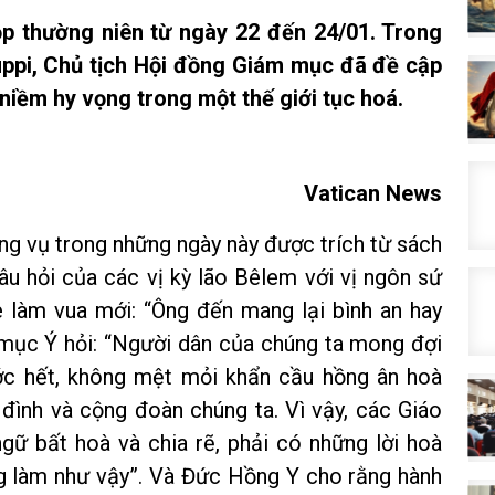
 thường niên từ ngày 22 đến 24/01. Trong
ppi, Chủ tịch Hội đồng Giám mục đã đề cập
 niềm hy vọng trong một thế giới tục hoá.
Vatican News
ng vụ trong những ngày này được trích từ sách
âu hỏi của các vị kỳ lão Bêlem với vị ngôn sứ
làm vua mới: “Ông đến mang lại bình an hay
 mục Ý hỏi: “Người dân của chúng ta mong đợi
Trước hết, không mệt mỏi khẩn cầu hồng ân hoà
a đình và cộng đoàn chúng ta. Vì vậy, các Giáo
gữ bất hoà và chia rẽ, phải có những lời hoà
ũng làm như vậy”. Và Đức Hồng Y cho rằng hành