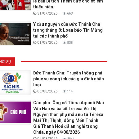
lễ ban Bí tích Thêm Sức cho 85 em
thiếu niên
31/07/2026
663
Ý cầu nguyện của Đức Thánh Cha
trong tháng 8: Loan báo Tin Mừng
tại các thành phố
01/08/2026
538
HỜI SỰ
Đức Thánh Cha: Truyền thông phải
phục vụ công ích của gia đình nhân
loại
05/08/2026
114
Cáo phó: Ông cố Tôma Aquinô Mai
Văn Hân và bà cố Têrêxa Vũ Thị
Nguyên thân phụ mẫu nữ tu Têrêxa
Mai Thị Thịnh, dòng Mến Thánh
Giá Thanh Hoá đã an nghỉ trong
Chúa, ngày 04/08/2026
04/08/2026
3844