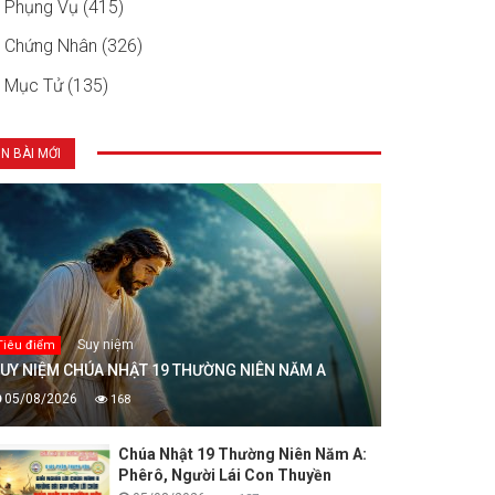
Phụng Vụ (415)
Chứng Nhân (326)
Mục Tử (135)
IN BÀI MỚI
Suy niệm
Tiêu điểm
UY NIỆM CHÚA NHẬT 19 THƯỜNG NIÊN NĂM A
05/08/2026
168
Chúa Nhật 19 Thường Niên Năm A:
Phêrô, Người Lái Con Thuyền