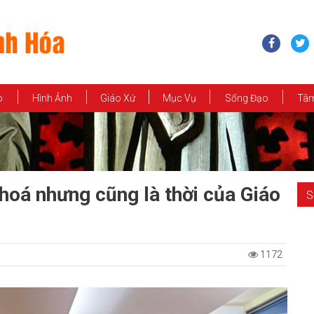
o
Hình Ảnh
Giáo Xứ
Mục Vụ
Sống Đạo
Tâm
hoá nhưng cũng là thời của Giáo
S
1172