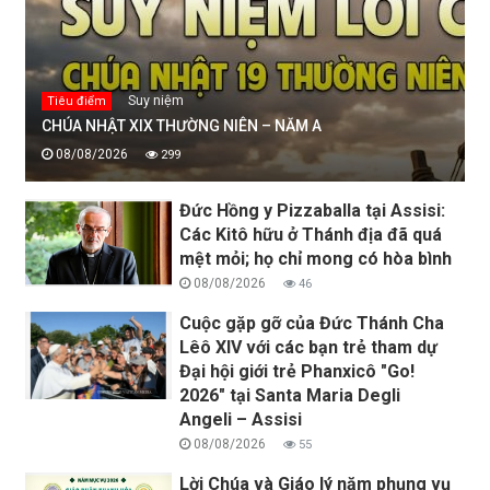
Suy niệm
Tiêu điểm
CHÚA NHẬT XIX THƯỜNG NIÊN – NĂM A
08/08/2026
299
Đức Hồng y Pizzaballa tại Assisi:
Các Kitô hữu ở Thánh địa đã quá
mệt mỏi; họ chỉ mong có hòa bình
08/08/2026
46
Cuộc gặp gỡ của Đức Thánh Cha
Lêô XIV với các bạn trẻ tham dự
Đại hội giới trẻ Phanxicô "Go!
2026" tại Santa Maria Degli
Angeli – Assisi
08/08/2026
55
Lời Chúa và Giáo lý năm phụng vụ