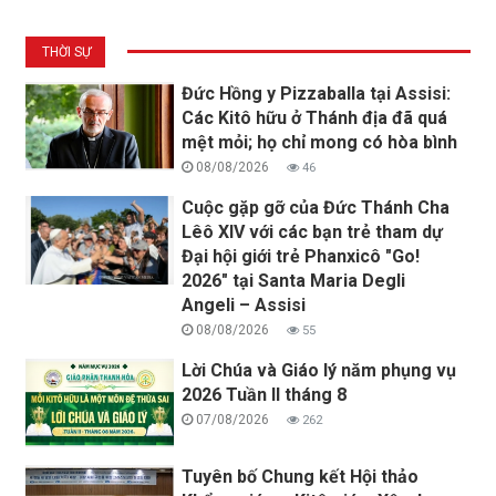
THỜI SỰ
Đức Hồng y Pizzaballa tại Assisi:
Các Kitô hữu ở Thánh địa đã quá
mệt mỏi; họ chỉ mong có hòa bình
08/08/2026
46
Cuộc gặp gỡ của Đức Thánh Cha
Lêô XIV với các bạn trẻ tham dự
Đại hội giới trẻ Phanxicô "Go!
2026" tại Santa Maria Degli
Angeli – Assisi
08/08/2026
55
Lời Chúa và Giáo lý năm phụng vụ
2026 Tuần II tháng 8
07/08/2026
262
Tuyên bố Chung kết Hội thảo