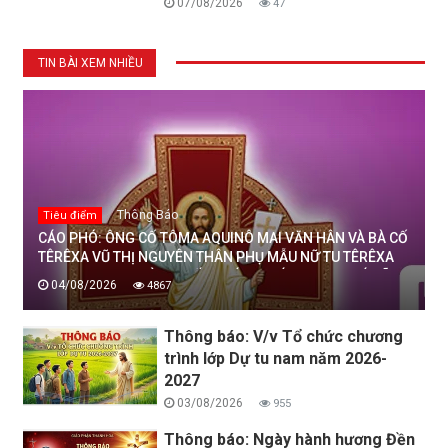
07/08/2026
47
TIN BÀI XEM NHIỀU
Thông Báo
Tiêu điểm
CÁO PHÓ: ÔNG CỐ TÔMA AQUINÔ MAI VĂN HÂN VÀ BÀ CỐ
TÊRÊXA VŨ THỊ NGUYÊN THÂN PHỤ MẪU NỮ TU TÊRÊXA
MAI THỊ THỊNH, DÒNG MẾN THÁNH GIÁ THANH HOÁ ĐÃ
04/08/2026
4867
AN NGHỈ TRONG CHÚA, NGÀY 04/08/2026
Thông báo: V/v Tổ chức chương
trình lớp Dự tu nam năm 2026-
2027
03/08/2026
955
Thông báo: Ngày hành hương Đền