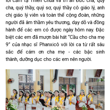
lời cảm tạ Thiên Chúa và tri ân Đức cha, quý
cha, quý thầy, quý sơ, quý thầy cô giáo lý, anh
chị giáo lý viên và toàn thể cộng đoàn, những
người đã âm thầm yêu thương, dạy dỗ và đồng
hành để các em có được ngày hôm nay. Đặc
biệt các em đã mượn bài hát “Cầu cho cha mẹ
9” của nhạc sĩ Phanxicô với lời ca từ rất sâu
sắc để cám ơn cha mẹ - các bậc sinh
thành, dưỡng dục cho các em nên người.