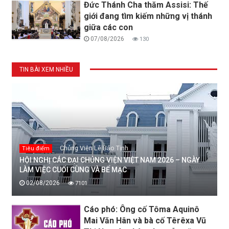
Đức Thánh Cha thăm Assisi: Thế
giới đang tìm kiếm những vị thánh
giữa các con
07/08/2026
130
TIN BÀI XEM NHIỀU
Chủng Viện Lê Bảo Tịnh
Tiêu điểm
HỘI NGHỊ CÁC ĐẠI CHỦNG VIỆN VIỆT NAM 2026 – NGÀY
LÀM VIỆC CUỐI CÙNG VÀ BẾ MẠC
02/08/2026
7101
Cáo phó: Ông cố Tôma Aquinô
Mai Văn Hân và bà cố Têrêxa Vũ