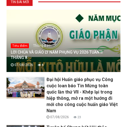
TIN BÀI MỚI
Thông Báo
Tiêu điểm
LỜI CHÚA VÀ GIÁO LÝ NĂM PHỤNG VỤ 2026 TUẦN II
THÁNG 8
07/08/2026
8
Đại hội Huấn giáo phục vụ Công
cuộc loan báo Tin Mừng toàn
quốc lần thứ VII - Khép lại trong
hiệp thông, mở ra một hướng đi
mới cho công cuộc huấn giáo Việt
Nam
07/08/2026
23