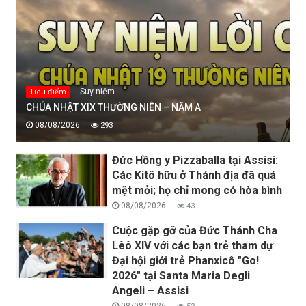
Suy niệm
Tiêu điểm
CHÚA NHẬT XIX THƯỜNG NIÊN – NĂM A
08/08/2026
293
Đức Hồng y Pizzaballa tại Assisi:
Các Kitô hữu ở Thánh địa đã quá
mệt mỏi; họ chỉ mong có hòa bình
08/08/2026
43
Cuộc gặp gỡ của Đức Thánh Cha
Lêô XIV với các bạn trẻ tham dự
Đại hội giới trẻ Phanxicô "Go!
2026" tại Santa Maria Degli
Angeli – Assisi
08/08/2026