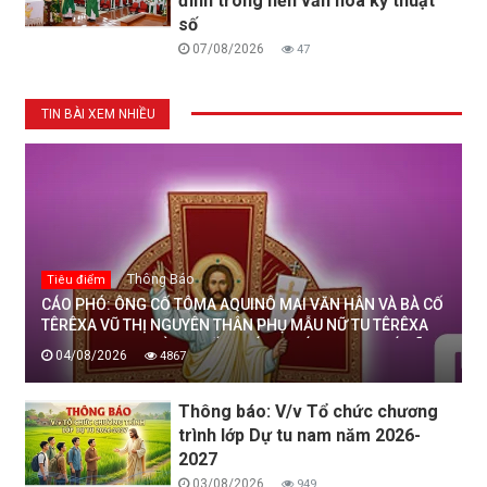
đình trong nền văn hoá kỹ thuật
số
07/08/2026
47
TIN BÀI XEM NHIỀU
Thông Báo
Tiêu điểm
CÁO PHÓ: ÔNG CỐ TÔMA AQUINÔ MAI VĂN HÂN VÀ BÀ CỐ
TÊRÊXA VŨ THỊ NGUYÊN THÂN PHỤ MẪU NỮ TU TÊRÊXA
MAI THỊ THỊNH, DÒNG MẾN THÁNH GIÁ THANH HOÁ ĐÃ
04/08/2026
4867
AN NGHỈ TRONG CHÚA, NGÀY 04/08/2026
Thông báo: V/v Tổ chức chương
trình lớp Dự tu nam năm 2026-
2027
03/08/2026
949