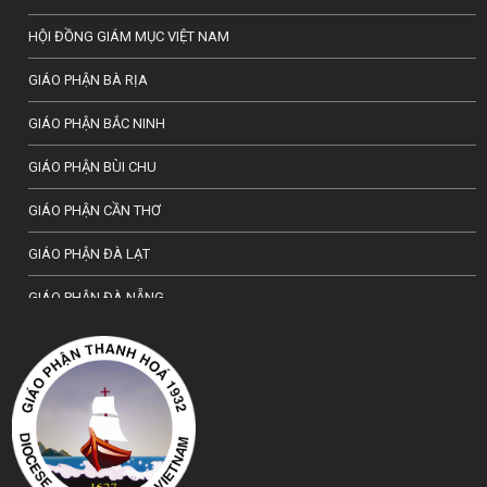
HỘI ĐỒNG GIÁM MỤC VIỆT NAM
GIÁO PHẬN BÀ RỊA
GIÁO PHẬN BẮC NINH
GIÁO PHẬN BÙI CHU
GIÁO PHẬN CẦN THƠ
GIÁO PHẬN ĐÀ LẠT
GIÁO PHẬN ĐÀ NẴNG
TỔNG GIÁO PHẬN HÀ NỘI
GIÁO PHẬN HẢI PHÒNG
TỔNG GIÁO PHẬN HUẾ
GIÁO PHẬN HƯNG HOÁ