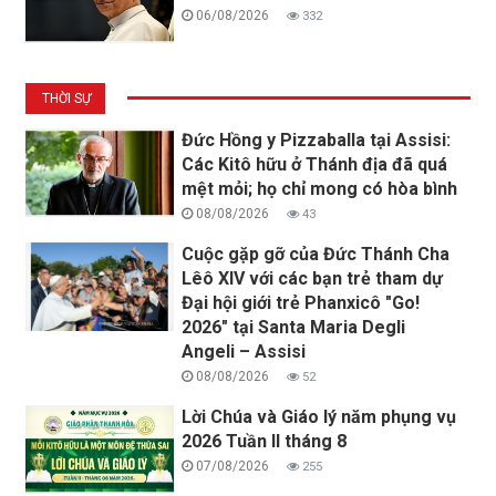
06/08/2026
332
THỜI SỰ
Đức Hồng y Pizzaballa tại Assisi:
Các Kitô hữu ở Thánh địa đã quá
mệt mỏi; họ chỉ mong có hòa bình
08/08/2026
43
Cuộc gặp gỡ của Đức Thánh Cha
Lêô XIV với các bạn trẻ tham dự
Đại hội giới trẻ Phanxicô "Go!
2026" tại Santa Maria Degli
Angeli – Assisi
08/08/2026
52
Lời Chúa và Giáo lý năm phụng vụ
2026 Tuần II tháng 8
07/08/2026
255