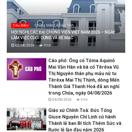
Chủng Viện Lê Bảo Tịnh
Tiêu điểm
HỘI NGHỊ CÁC ĐẠI CHỦNG VIỆN VIỆT NAM 2026 – NGÀY
LÀM VIỆC CUỐI CÙNG VÀ BẾ MẠC
02/08/2026
7115
Cáo phó: Ông cố Tôma Aquinô
Mai Văn Hân và bà cố Têrêxa Vũ
Thị Nguyên thân phụ mẫu nữ tu
Têrêxa Mai Thị Thịnh, dòng Mến
Thánh Giá Thanh Hoá đã an nghỉ
trong Chúa, ngày 04/08/2026
04/08/2026
4754
Giáo xứ Chính Toà: Đức Tổng
Giuse Nguyễn Chí Linh cử hành
Thánh lễ ban Bí tích Thêm Sức và
Rước lễ lần đầu năm 2026