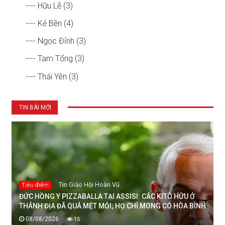
---- Hữu Lễ (3)
---- Kẻ Bền (4)
---- Ngọc Đỉnh (3)
---- Tam Tổng (3)
---- Thái Yên (3)
TIN BÀI MỚI
Tin Giáo Hội Hoàn Vũ
Tiêu điểm
ĐỨC HỒNG Y PIZZABALLA TẠI ASSISI: CÁC KITÔ HỮU Ở
THÁNH ĐỊA ĐÃ QUÁ MỆT MỎI; HỌ CHỈ MONG CÓ HÒA BÌNH
08/08/2026
15