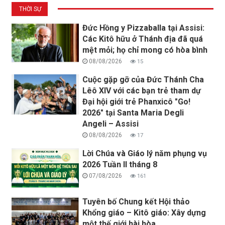
THỜI SỰ
Đức Hồng y Pizzaballa tại Assisi:
Các Kitô hữu ở Thánh địa đã quá
mệt mỏi; họ chỉ mong có hòa bình
08/08/2026
15
Cuộc gặp gỡ của Đức Thánh Cha
Lêô XIV với các bạn trẻ tham dự
Đại hội giới trẻ Phanxicô "Go!
2026" tại Santa Maria Degli
Angeli – Assisi
08/08/2026
17
Lời Chúa và Giáo lý năm phụng vụ
2026 Tuần II tháng 8
07/08/2026
161
Tuyên bố Chung kết Hội thảo
Khổng giáo – Kitô giáo: Xây dựng
một thế giới hài hòa