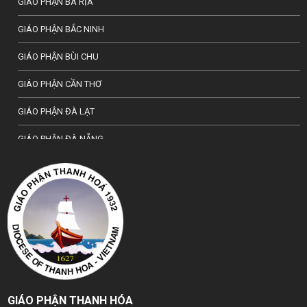
GIÁO PHẬN BÀ RỊA
GIÁO PHẬN BẮC NINH
GIÁO PHẬN BÙI CHU
GIÁO PHẬN CẦN THƠ
GIÁO PHẬN ĐÀ LẠT
GIÁO PHẬN ĐÀ NẴNG
TỔNG GIÁO PHẬN HÀ NỘI
GIÁO PHẬN HẢI PHÒNG
TỔNG GIÁO PHẬN HUẾ
GIÁO PHẬN HƯNG HOÁ
GIÁO PHẬN KON TUM
GIÁO PHẬN THANH HÓA
GIÁO PHẬN LẠNG SƠN