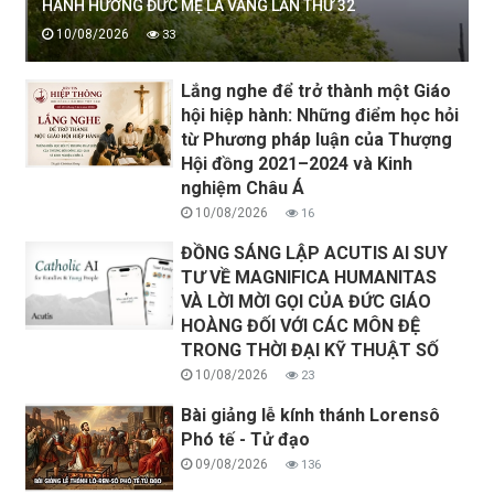
HÀNH HƯƠNG ĐỨC MẸ LA VANG LẦN THỨ 32
10/08/2026
33
Lắng nghe để trở thành một Giáo
hội hiệp hành: Những điểm học hỏi
từ Phương pháp luận của Thượng
Hội đồng 2021–2024 và Kinh
nghiệm Châu Á
10/08/2026
16
ĐỒNG SÁNG LẬP ACUTIS AI SUY
TƯ VỀ MAGNIFICA HUMANITAS
VÀ LỜI MỜI GỌI CỦA ĐỨC GIÁO
HOÀNG ĐỐI VỚI CÁC MÔN ĐỆ
TRONG THỜI ĐẠI KỸ THUẬT SỐ
10/08/2026
23
Bài giảng lễ kính thánh Lorensô
Phó tế - Tử đạo
09/08/2026
136