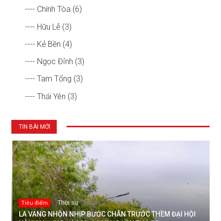
---- Chính Tòa (6)
---- Hữu Lễ (3)
---- Kẻ Bền (4)
---- Ngọc Đỉnh (3)
---- Tam Tổng (3)
---- Thái Yên (3)
TIN BÀI MỚI
Thời sự
Tiêu điểm
LA VANG NHỘN NHỊP BƯỚC CHÂN TRƯỚC THỀM ĐẠI HỘI