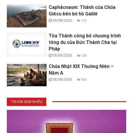
Caphácnaum: Thành của Chúa
Giêsu bên bờ hồ Galilê
09/08/2026
115
Tòa Thánh công bố chương trình
tông du của Đức Thánh Cha tại
Pháp
09/08/2026
126
Chúa Nhật XIX Thường Niên –
Năm A
08/08/2026
335
TIN BÀI XEM NHIỀU