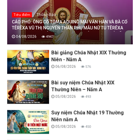
Thông Báo
Tiêu điểm
CÁO PHÓ: ÔNG CỐ TÔMA AQUINÔ MAI VĂN HÂN VÀ BÀ CỐ
TÊRÊXA VŨ THỊ NGUYÊN THÂN PHỤ MẪU NỮ TU TÊRÊXA
MAI THỊ THỊNH, DÒNG MẾN THÁNH GIÁ THANH HOÁ ĐÃ
04/08/2026
4947
AN NGHỈ TRONG CHÚA, NGÀY 04/08/2026
Bài giảng Chúa Nhật XIX Thường
Niên - Năm A
06/08/2026
576
Bài suy niệm Chúa Nhật XIX
Thường Niên – Năm A
05/08/2026
493
Suy niệm Chúa Nhật 19 Thường
Niên năm A
05/08/2026
450