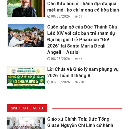
Các Kitô hữu ở Thánh địa đã quá
mệt mỏi; họ chỉ mong có hòa bình
08/08/2026
51
Cuộc gặp gỡ của Đức Thánh Cha
Lêô XIV với các bạn trẻ tham dự
Đại hội giới trẻ Phanxicô "Go!
2026" tại Santa Maria Degli
Angeli – Assisi
08/08/2026
63
Lời Chúa và Giáo lý năm phụng vụ
2026 Tuần II tháng 8
07/08/2026
278
SINH HOẠT GIÁO XỨ
Giáo xứ Chính Toà: Đức Tổng
Giuse Nguyễn Chí Linh cử hành