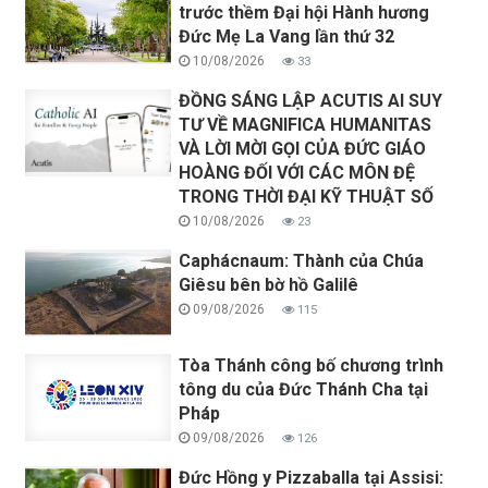
trước thềm Đại hội Hành hương
Đức Mẹ La Vang lần thứ 32
10/08/2026
33
ĐỒNG SÁNG LẬP ACUTIS AI SUY
TƯ VỀ MAGNIFICA HUMANITAS
VÀ LỜI MỜI GỌI CỦA ĐỨC GIÁO
HOÀNG ĐỐI VỚI CÁC MÔN ĐỆ
TRONG THỜI ĐẠI KỸ THUẬT SỐ
10/08/2026
23
Caphácnaum: Thành của Chúa
Giêsu bên bờ hồ Galilê
09/08/2026
115
Tòa Thánh công bố chương trình
tông du của Đức Thánh Cha tại
Pháp
09/08/2026
126
Đức Hồng y Pizzaballa tại Assisi: