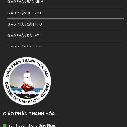
GIÁO PHẬN BẮC NINH
GIÁO PHẬN BÙI CHU
GIÁO PHẬN CẦN THƠ
GIÁO PHẬN ĐÀ LẠT
GIÁO PHẬN ĐÀ NẴNG
TỔNG GIÁO PHẬN HÀ NỘI
GIÁO PHẬN HẢI PHÒNG
TỔNG GIÁO PHẬN HUẾ
GIÁO PHẬN HƯNG HOÁ
GIÁO PHẬN KON TUM
GIÁO PHẬN THANH HÓA
GIÁO PHẬN LẠNG SƠN
Ban Truyền Thông Giáo Phận
GIÁO PHẬN LONG XUYÊN