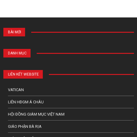
BÀI MỚI
DANH MỤC
LIÊN KẾT WEBSITE
VATICAN
LIÊN HĐGM Á CHÂU
HỘI ĐỒNG GIÁM MỤC VIỆT NAM
GIÁO PHẬN BÀ RỊA