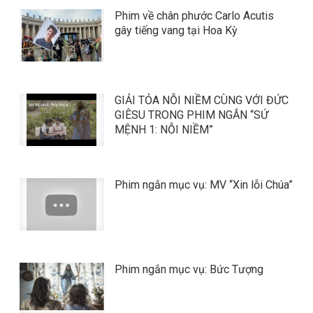
Phim về chân phước Carlo Acutis
gây tiếng vang tại Hoa Kỳ
GIẢI TỎA NỖI NIỀM CÙNG VỚI ĐỨC
GIÊSU TRONG PHIM NGẮN “SỨ
MỆNH 1: NỖI NIỀM”
Phim ngắn mục vụ: MV “Xin lỗi Chúa”
Phim ngắn mục vụ: Bức Tượng