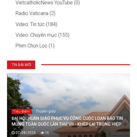
VietcatholicNews YouTube (0)
Radio Vaticana (2)
Video: Tin tức (184)
Video: Chuyên mục (155)
Phim Chọn Lọc (1)
TIN BÀI MỚI
Truyền giáo
Tiêu điểm
ĐẠI HỘI HUẤN GIÁO PHỤC VỤ CÔNG CUỘC LOAN BÁO TIN
MỪNG TOÀN QUỐC LẦN THỨ VII - KHÉP LẠI TRONG HIỆP
THÔNG, MỞ RA MỘT HƯỚNG ĐI MỚI CHO CÔNG CUỘC
07/08/2026
15
HUẤN GIÁO VIỆT NAM