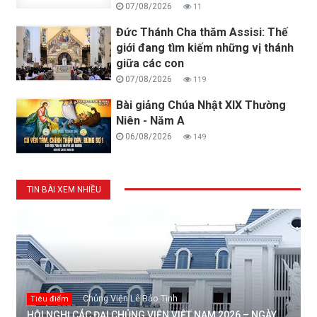
07/08/2026
11
Đức Thánh Cha thăm Assisi: Thế
giới đang tìm kiếm những vị thánh
giữa các con
07/08/2026
119
Bài giảng Chúa Nhật XIX Thường
Niên - Năm A
06/08/2026
149
TIN BÀI XEM NHIỀU
Chủng Viện Lê Bảo Tịnh
Tiêu điểm
HỘI NGHỊ CÁC ĐẠI CHỦNG VIỆN VIỆT NAM 2026 – NGÀY