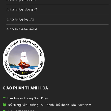
GIÁO PHẬN CẦN THƠ
GIÁO PHẬN ĐÀ LẠT
GIÁO PHẬN ĐÀ NẴNG
TỔNG GIÁO PHẬN HÀ NỘI
GIÁO PHẬN HẢI PHÒNG
TỔNG GIÁO PHẬN HUẾ
GIÁO PHẬN HƯNG HOÁ
GIÁO PHẬN KON TUM
GIÁO PHẬN THANH HÓA
GIÁO PHẬN LẠNG SƠN
Ban Truyền Thông Giáo Phận
GIÁO PHẬN LONG XUYÊN
Số 50 Nguyễn Trường Tộ - Thành Phố Thanh Hóa - Việt Nam
GIÁO PHẬN NHA TRANG