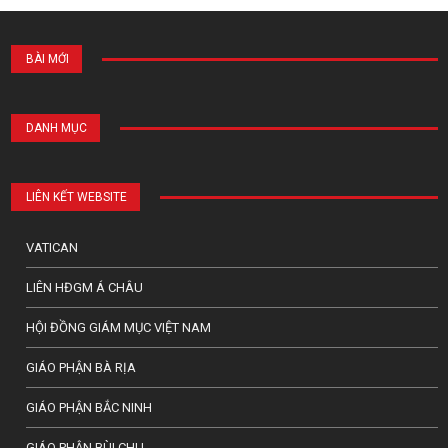
BÀI MỚI
DANH MỤC
LIÊN KẾT WEBSITE
VATICAN
LIÊN HĐGM Á CHÂU
HỘI ĐỒNG GIÁM MỤC VIỆT NAM
GIÁO PHẬN BÀ RỊA
GIÁO PHẬN BẮC NINH
GIÁO PHẬN BÙI CHU