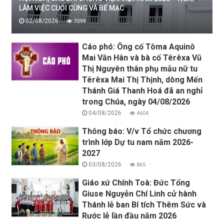
LÀM VIỆC CUỐI CÙNG VÀ BẾ MẠC
02/08/2026
7099
Cáo phó: Ông cố Tôma Aquinô
Mai Văn Hân và bà cố Têrêxa Vũ
Thị Nguyên thân phụ mẫu nữ tu
Têrêxa Mai Thị Thịnh, dòng Mến
Thánh Giá Thanh Hoá đã an nghỉ
trong Chúa, ngày 04/08/2026
04/08/2026
4604
Thông báo: V/v Tổ chức chương
trình lớp Dự tu nam năm 2026-
2027
03/08/2026
865
Giáo xứ Chính Toà: Đức Tổng
Giuse Nguyễn Chí Linh cử hành
Thánh lễ ban Bí tích Thêm Sức và
Rước lễ lần đầu năm 2026