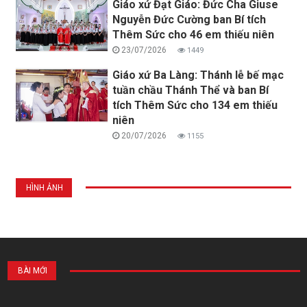
Giáo xứ Đạt Giáo: Đức Cha Giuse
Nguyễn Đức Cường ban Bí tích
Thêm Sức cho 46 em thiếu niên
23/07/2026
1449
Giáo xứ Ba Làng: Thánh lễ bế mạc
tuần chầu Thánh Thể và ban Bí
tích Thêm Sức cho 134 em thiếu
niên
20/07/2026
1155
HÌNH ẢNH
BÀI MỚI