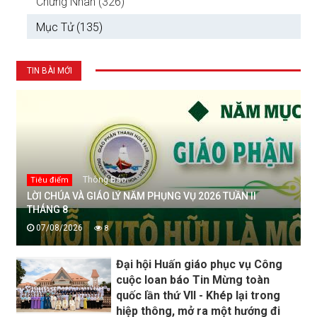
Chứng Nhân (326)
Mục Tử (135)
TIN BÀI MỚI
Thông Báo
Tiêu điểm
LỜI CHÚA VÀ GIÁO LÝ NĂM PHỤNG VỤ 2026 TUẦN II
THÁNG 8
07/08/2026
8
Đại hội Huấn giáo phục vụ Công
cuộc loan báo Tin Mừng toàn
quốc lần thứ VII - Khép lại trong
hiệp thông, mở ra một hướng đi