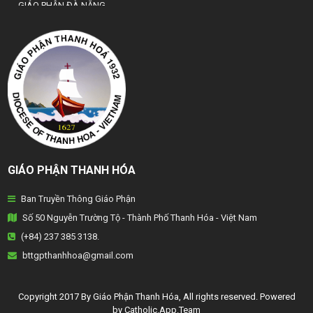
GIÁO PHẬN ĐÀ NẴNG
TỔNG GIÁO PHẬN HÀ NỘI
GIÁO PHẬN HẢI PHÒNG
TỔNG GIÁO PHẬN HUẾ
GIÁO PHẬN HƯNG HOÁ
GIÁO PHẬN KON TUM
GIÁO PHẬN THANH HÓA
GIÁO PHẬN LẠNG SƠN
Ban Truyền Thông Giáo Phận
GIÁO PHẬN LONG XUYÊN
Số 50 Nguyễn Trường Tộ - Thành Phố Thanh Hóa - Việt Nam
GIÁO PHẬN NHA TRANG
(+84) 237 385 3138.
bttgpthanhhoa@gmail.com
GIÁO PHẬN PHAN THIẾT
GIÁO PHẬN PHÁT DIỆM
Copyright 2017 By Giáo Phận Thanh Hóa, All rights reserved. Powered
by Catholic.App.Team
GIÁO PHẬN QUI NHƠN