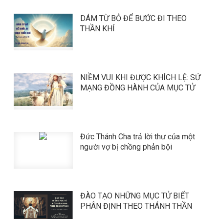
DÁM TỪ BỎ ĐỂ BƯỚC ĐI THEO
THẦN KHÍ
NIỀM VUI KHI ĐƯỢC KHÍCH LỆ: SỨ
MẠNG ĐỒNG HÀNH CỦA MỤC TỬ
Đức Thánh Cha trả lời thư của một
người vợ bị chồng phản bội
ĐÀO TẠO NHỮNG MỤC TỬ BIẾT
PHÂN ĐỊNH THEO THÁNH THẦN