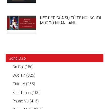
NÉT ĐẸP CỦA SỰ TỬ TẾ NƠI NGƯỜI
MỤC TỬ NHÂN LÀNH
Sống Đạo
Ơn Gọi (150)
Đức Tin (326)
Giáo Lý (233)
Kinh Thánh (100)
Phụng Vụ (415)