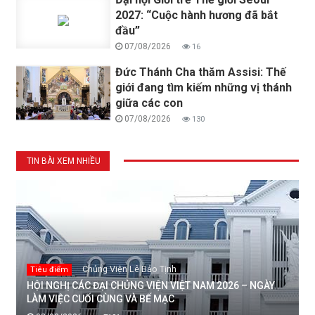
2027: “Cuộc hành hương đã bắt
đầu”
07/08/2026
16
Đức Thánh Cha thăm Assisi: Thế
giới đang tìm kiếm những vị thánh
giữa các con
07/08/2026
130
TIN BÀI XEM NHIỀU
Chủng Viện Lê Bảo Tịnh
Tiêu điểm
HỘI NGHỊ CÁC ĐẠI CHỦNG VIỆN VIỆT NAM 2026 – NGÀY
LÀM VIỆC CUỐI CÙNG VÀ BẾ MẠC