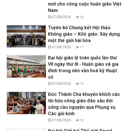
mới cho công cuộc huấn giáo Việt
Nam
07/08/2026
23
Tuyên bố Chung kết Hội thảo
Khổng giáo – Kitô giáo: Xây dựng
một thế giới hài hòa
07/08/2026
17
Đại hội giáo lý toàn quốc lần thứ
VII ngày thứ III - Huấn giáo và gia
đình trong nền văn hoá kỹ thuật
số
07/08/2026
13
Đức Thánh Cha khuyến khích các
tín hữu công giáo đào sâu đời
sống cầu nguyện qua Phụng vụ
Các giờ kinh
07/08/2026
18
Đại hội Giới trẻ Thế giới Seoul