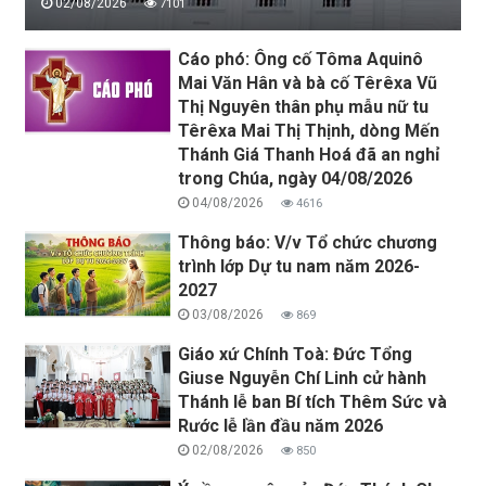
02/08/2026
7101
Cáo phó: Ông cố Tôma Aquinô
Mai Văn Hân và bà cố Têrêxa Vũ
Thị Nguyên thân phụ mẫu nữ tu
Têrêxa Mai Thị Thịnh, dòng Mến
Thánh Giá Thanh Hoá đã an nghỉ
trong Chúa, ngày 04/08/2026
04/08/2026
4616
Thông báo: V/v Tổ chức chương
trình lớp Dự tu nam năm 2026-
2027
03/08/2026
869
Giáo xứ Chính Toà: Đức Tổng
Giuse Nguyễn Chí Linh cử hành
Thánh lễ ban Bí tích Thêm Sức và
Rước lễ lần đầu năm 2026
02/08/2026
850