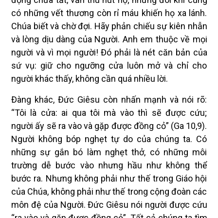
có những vết thương còn rỉ máu khiến họ xa lánh.
Chúa biết và chờ đợi. Hãy phản chiếu sự kiên nhẫn
và lòng dịu dàng của Người. Anh em thuộc về mọi
người và vì mọi người! Đó phải là nét căn bản của
sứ vụ: giữ cho ngưỡng cửa luôn mở và chỉ cho
người khác thấy, không cần quá nhiều lời.
Đàng khác, Đức Giêsu còn nhấn mạnh và nói rõ:
“Tôi là cửa: ai qua tôi mà vào thì sẽ được cứu;
người ấy sẽ ra vào và gặp được đồng cỏ” (Ga 10,9).
Người không bóp nghẹt tự do của chúng ta. Có
những sự gắn bó làm nghẹt thở, có những môi
trường dễ bước vào nhưng hầu như không thể
bước ra. Nhưng không phải như thế trong Giáo hội
của Chúa, không phải như thế trong cộng đoàn các
môn đệ của Người. Đức Giêsu nói người được cứu
“ra vào và gặp được đồng cỏ”. Tất cả chúng ta tìm