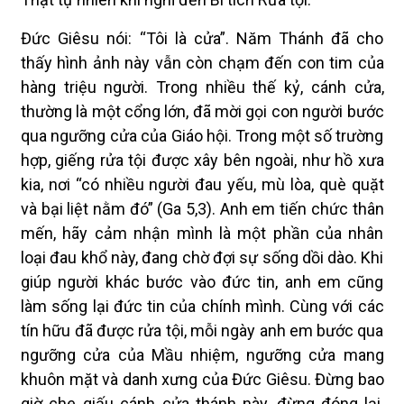
Đức Giêsu nói: “Tôi là cửa”. Năm Thánh đã cho
thấy hình ảnh này vẫn còn chạm đến con tim của
hàng triệu người. Trong nhiều thế kỷ, cánh cửa,
thường là một cổng lớn, đã mời gọi con người bước
qua ngưỡng cửa của Giáo hội. Trong một số trường
hợp, giếng rửa tội được xây bên ngoài, như hồ xưa
kia, nơi “có nhiều người đau yếu, mù lòa, què quặt
và bại liệt nằm đó” (Ga 5,3). Anh em tiến chức thân
mến, hãy cảm nhận mình là một phần của nhân
loại đau khổ này, đang chờ đợi sự sống dồi dào. Khi
giúp người khác bước vào đức tin, anh em cũng
làm sống lại đức tin của chính mình. Cùng với các
tín hữu đã được rửa tội, mỗi ngày anh em bước qua
ngưỡng cửa của Mầu nhiệm, ngưỡng cửa mang
khuôn mặt và danh xưng của Đức Giêsu. Đừng bao
giờ che giấu cánh cửa thánh này, đừng đóng lại,