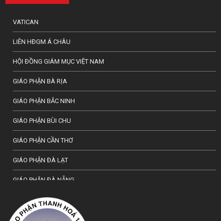
VATICAN
LIÊN HĐGM Á CHÂU
HỘI ĐỒNG GIÁM MỤC VIỆT NAM
GIÁO PHẬN BÀ RỊA
GIÁO PHẬN BẮC NINH
GIÁO PHẬN BÙI CHU
GIÁO PHẬN CẦN THƠ
GIÁO PHẬN ĐÀ LẠT
GIÁO PHẬN ĐÀ NẴNG
TỔNG GIÁO PHẬN HÀ NỘI
GIÁO PHẬN HẢI PHÒNG