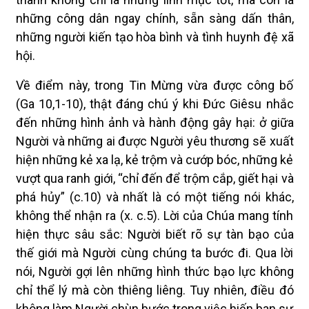
những công dân ngay chính, sẵn sàng dấn thân,
những người kiến tạo hòa bình và tình huynh đệ xã
hội.
Về điểm này, trong Tin Mừng vừa được công bố
(Ga 10,1-10), thật đáng chú ý khi Đức Giêsu nhắc
đến những hình ảnh và hành động gây hại: ở giữa
Người và những ai được Người yêu thương sẽ xuất
hiện những kẻ xa lạ, kẻ trộm và cướp bóc, những kẻ
vượt qua ranh giới, “chỉ đến để trộm cắp, giết hại và
phá hủy” (c.10) và nhất là có một tiếng nói khác,
không thể nhận ra (x. c.5). Lời của Chúa mang tính
hiện thực sâu sắc: Người biết rõ sự tàn bạo của
thế giới mà Người cùng chúng ta bước đi. Qua lời
nói, Người gợi lên những hình thức bạo lực không
chỉ thể lý mà còn thiêng liêng. Tuy nhiên, điều đó
không làm Người chùn bước trong việc hiến ban sự