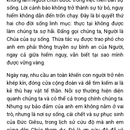
sống. Lời cảnh báo không trở thành sự từ bỏ, nguy
hiểm không dẫn đến trốn chạy. Đây là bí quyết thứ
hai cho đời sống linh mục: thực tại không được
làm chúng ta sợ hãi. Đấng gọi chúng ta, Người là
Chúa của sự sống. Thừa tác vụ được trao phó cho
anh em phải thông truyền sự bình an của Người,
ngay cả giữa hiểm nguy, vẫn biết tại sao mình
được vững vàng.
Ngày nay, nhu cầu an toàn khiến con người trở nên
khép kín, đóng cửa cộng đoàn và dễ tìm kiếm ai là
kẻ thù hay vật tế thần. Nỗi sợ thường hiện diện
quanh chúng ta và có thể cả trong chính chúng ta.
Nhưng sự bảo đảm của anh em không nằm ở vai
trò, nhưng là nơi sự sống, cái chết và sự phục sinh
của Đức Giêsu, trong lịch sử cứu độ mà anh em
cùng dân Chúa tham dự. Đó là ơn cứu độ đã và