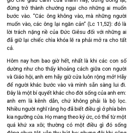
đừng trở thành chướng ngại cho những ai muốn
bước vào. “Các ông không vào, mà những người
muốn vào, các ông lại ngăn cản” (Lc 11,52): đó là
lời trách nặng nề của Đức Giêsu đối với những ai
đã giữ lại chiếc chìa khóa lẽ ra phải mở ra cho tất
cả.
Hôm nay hơn bao giờ hết, nhất là khi các con số
dường như cho thấy khoảng cách giữa con người
và Giáo hội, anh em hãy giữ cửa luôn rộng mở! Hãy
để người khác bước vào và mình sẵn sàng lui đi.
Đây là một bí quyết khác cho đời sống của anh em:
anh em là kênh dẫn, chứ không phải là bộ lọc.
Nhiều người nghĩ rằng họ đã biết điều gì ở phía bên
kia ngưỡng cửa. Họ mang theo ký ức, có thể từ một
quá khứ xa xôi; thường có một điều gì đó sống
động chưa tắt, vẫn thu hút họ; nhưng đôi khi cũng