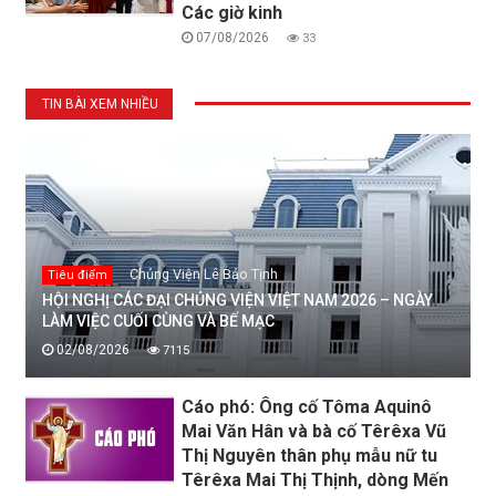
Các giờ kinh
07/08/2026
33
TIN BÀI XEM NHIỀU
Chủng Viện Lê Bảo Tịnh
Tiêu điểm
HỘI NGHỊ CÁC ĐẠI CHỦNG VIỆN VIỆT NAM 2026 – NGÀY
LÀM VIỆC CUỐI CÙNG VÀ BẾ MẠC
02/08/2026
7115
Cáo phó: Ông cố Tôma Aquinô
Mai Văn Hân và bà cố Têrêxa Vũ
Thị Nguyên thân phụ mẫu nữ tu
Têrêxa Mai Thị Thịnh, dòng Mến