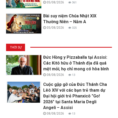
05/08/2026
361
Bài suy niệm Chúa Nhật XIX
Thường Niên – Năm A
05/08/2026
325
THỜI SỰ
Đức Hồng y Pizzaballa tại Assisi:
Các Kitô hữu ở Thánh địa đã quá
mệt mỏi; họ chỉ mong có hòa bình
08/08/2026
13
Cuộc gặp gỡ của Đức Thánh Cha
Lêô XIV với các bạn trẻ tham dự
Đại hội giới trẻ Phanxicô "Go!
2026" tại Santa Maria Degli
Angeli – Assisi
08/08/2026
13