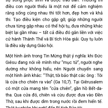
điều con người thiếu là một nơi để cảm nghiệm
rằng sống cùng nhau thì tốt hơn, đẹp hơn và khả
thi. Tạo điều kiện cho gặp gỡ, giúp những người
chưa từng gặp nhau có thể hội tụ, đưa những khác
biệt lại gần nhau – tất cả điều đó gắn liền với việc
cử hành Thánh Thể và Bí tích Hòa giải. Quy tụ luôn
là điều xây dựng Giáo hội.
Một hình ảnh trong Tin Mừng thật ý nghĩa: khi Đức
Giêsu đang nói về mình như “mục tử”, người nghe
dường như không hiểu, nên Người chuyển sang
một hình ảnh khác: “Thật, tôi bảo thật các ông : Tôi
là cửa cho chiên ra vào” (Ga 10,7). Tại Giêrusalem
có một cửa mang tên “cửa chiên”, gần hồ Bết-da-
tha. Qua cửa đó, chiên và cừu được đưa vào Đền
Thờ, sau khi được dìm trong nước rồi đem hiến tế.
Thật tự nhiên khi nghĩ đến Bí tích Rửa tội.