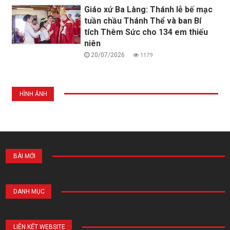
Giáo xứ Ba Làng: Thánh lễ bế mạc
tuần chầu Thánh Thể và ban Bí
tích Thêm Sức cho 134 em thiếu
niên
20/07/2026
1179
HÌNH ẢNH
BÀI MỚI
DANH MỤC
LIÊN KẾT WEBSITE