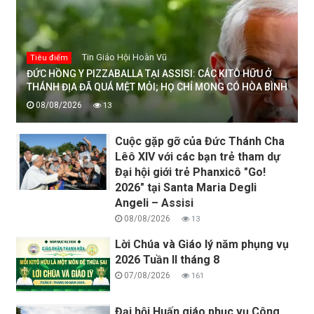
Tin Giáo Hội Hoàn Vũ
Tiêu điểm
ĐỨC HỒNG Y PIZZABALLA TẠI ASSISI: CÁC KITÔ HỮU Ở
THÁNH ĐỊA ĐÃ QUÁ MỆT MỎI; HỌ CHỈ MONG CÓ HÒA BÌNH
08/08/2026
13
Cuộc gặp gỡ của Đức Thánh Cha
Lêô XIV với các bạn trẻ tham dự
Đại hội giới trẻ Phanxicô "Go!
2026" tại Santa Maria Degli
Angeli – Assisi
08/08/2026
13
Lời Chúa và Giáo lý năm phụng vụ
2026 Tuần II tháng 8
07/08/2026
161
Đại hội Huấn giáo phục vụ Công