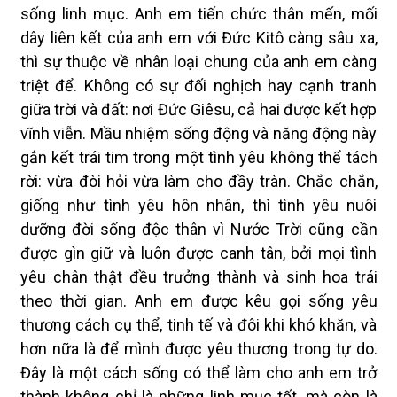
sống linh mục. Anh em tiến chức thân mến, mối
dây liên kết của anh em với Đức Kitô càng sâu xa,
thì sự thuộc về nhân loại chung của anh em càng
triệt để. Không có sự đối nghịch hay cạnh tranh
giữa trời và đất: nơi Đức Giêsu, cả hai được kết hợp
vĩnh viễn. Mầu nhiệm sống động và năng động này
gắn kết trái tim trong một tình yêu không thể tách
rời: vừa đòi hỏi vừa làm cho đầy tràn. Chắc chắn,
giống như tình yêu hôn nhân, thì tình yêu nuôi
dưỡng đời sống độc thân vì Nước Trời cũng cần
được gìn giữ và luôn được canh tân, bởi mọi tình
yêu chân thật đều trưởng thành và sinh hoa trái
theo thời gian. Anh em được kêu gọi sống yêu
thương cách cụ thể, tinh tế và đôi khi khó khăn, và
hơn nữa là để mình được yêu thương trong tự do.
Đây là một cách sống có thể làm cho anh em trở
thành không chỉ là những linh mục tốt, mà còn là