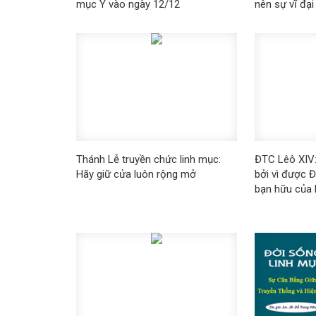
mục Ý vào ngày 12/12
nên sự vĩ đạ
Thánh Lễ truyền chức linh mục:
ĐTC Lêô XIV:
Hãy giữ cửa luôn rộng mở
bởi vì được Đ
bạn hữu của