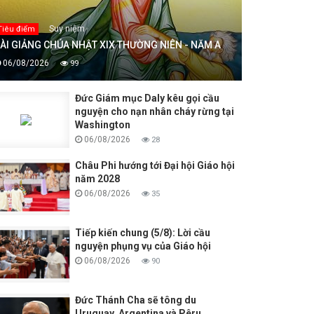
Suy niệm
Tiêu điểm
ÀI GIẢNG CHÚA NHẬT XIX THƯỜNG NIÊN - NĂM A
06/08/2026
99
Đức Giám mục Daly kêu gọi cầu
nguyện cho nạn nhân cháy rừng tại
Washington
06/08/2026
28
Châu Phi hướng tới Đại hội Giáo hội
năm 2028
06/08/2026
35
Tiếp kiến chung (5/8): Lời cầu
nguyện phụng vụ của Giáo hội
06/08/2026
90
Đức Thánh Cha sẽ tông du
Uruguay, Argentina và Pêru