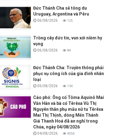
Đức Thánh Cha sẽ tông du
Uruguay, Argentina và Pêru
06/08/2026
125
Trồng cây đức tin, vun xới niềm hy
vọng
06/08/2026
84
Đức Thánh Cha: Truyền thông phải
phục vụ công ích của gia đình nhân
loại
05/08/2026
134
Cáo phó: Ông cố Tôma Aquinô Mai
Văn Hân và bà cố Têrêxa Vũ Thị
Nguyên thân phụ mẫu nữ tu Têrêxa
Mai Thị Thịnh, dòng Mến Thánh
Giá Thanh Hoá đã an nghỉ trong
Chúa, ngày 04/08/2026
04/08/2026
4554