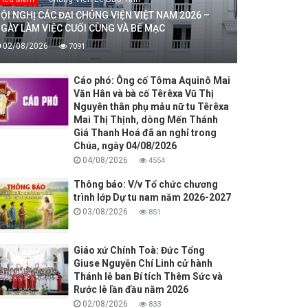
ỘI NGHỊ CÁC ĐẠI CHỦNG VIỆN VIỆT NAM 2026 –
GÀY LÀM VIỆC CUỐI CÙNG VÀ BẾ MẠC
02/08/2026
7091
Cáo phó: Ông cố Tôma Aquinô Mai
Văn Hân và bà cố Têrêxa Vũ Thị
Nguyên thân phụ mẫu nữ tu Têrêxa
Mai Thị Thịnh, dòng Mến Thánh
Giá Thanh Hoá đã an nghỉ trong
Chúa, ngày 04/08/2026
04/08/2026
4554
Thông báo: V/v Tổ chức chương
trình lớp Dự tu nam năm 2026-2027
03/08/2026
851
Giáo xứ Chính Toà: Đức Tổng
Giuse Nguyễn Chí Linh cử hành
Thánh lễ ban Bí tích Thêm Sức và
Rước lễ lần đầu năm 2026
02/08/2026
833