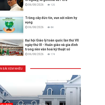
06/08/2026
125
Trồng cây đức tin, vun xới niềm hy
vọng
06/08/2026
84
Đại hội Giáo lý toàn quốc lần thứ VII
ngày thứ III - Huấn giáo và gia đình
trong nền văn hoá kỹ thuật số
06/08/2026
174
IN BÀI XEM NHIỀU
Chủng Viện Lê Bảo Tịnh
Tiêu điểm