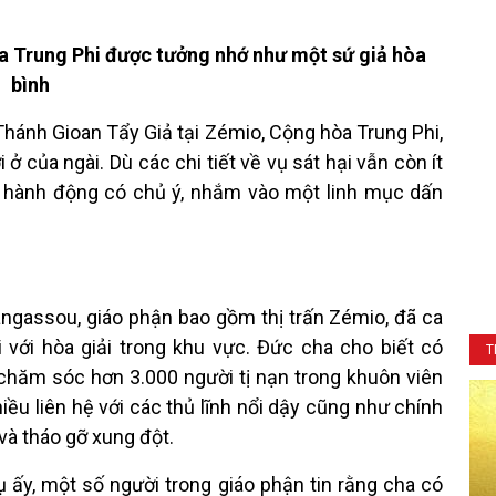
òa Trung Phi được tưởng nhớ như một sứ giả hòa
bình
Thánh Gioan Tẩy Giả tại Zémio, Cộng hòa Trung Phi,
 ở của ngài. Dù các chi tiết về vụ sát hại vẫn còn ít
ột hành động có chủ ý, nhắm vào một linh mục dấn
ngassou, giáo phận bao gồm thị trấn Zémio, đã ca
 với hòa giải trong khu vực. Đức cha cho biết có
T
chăm sóc hơn 3.000 người tị nạn trong khuôn viên
iều liên hệ với các thủ lĩnh nổi dậy cũng như chính
và tháo gỡ xung đột.
 ấy, một số người trong giáo phận tin rằng cha có