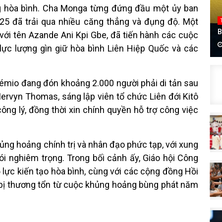
ựng hòa bình. Cha Monga từng đứng đầu một ủy ban
025 đã trải qua nhiều căng thẳng và đụng độ. Một
B
ới tên Azande Ani Kpi Gbe, đã tiến hành các cuộc
ực lượng gìn giữ hòa bình Liên Hiệp Quốc và các
Zémio đang đón khoảng 2.000 người phải di tản sau
ervyn Thomas, sáng lập viên tổ chức Liên đới Kitô
công lý, đồng thời xin chính quyền hỗ trợ công việc
ng hoảng chính trị và nhân đạo phức tạp, với xung
ói nghiêm trọng. Trong bối cảnh ấy, Giáo hội Công
ỗ lực kiến tạo hòa bình, cùng với các cộng đồng Hồi
 bị thương tổn từ cuộc khủng hoảng bùng phát năm