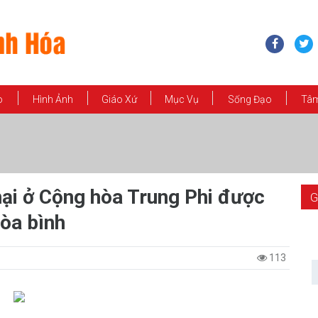
o
Hình Ảnh
Giáo Xứ
Mục Vụ
Sống Đạo
Tâm
sát hại ở Cộng hòa Trung Phi được
G
òa bình
113