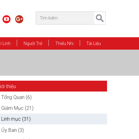
 Linh
Người Trẻ
Thiếu Nhi
Tài Liệu
iới thiệu
Tổng Quan (6)
Giám Mục (21)
Linh mục (31)
Ủy Ban (3)