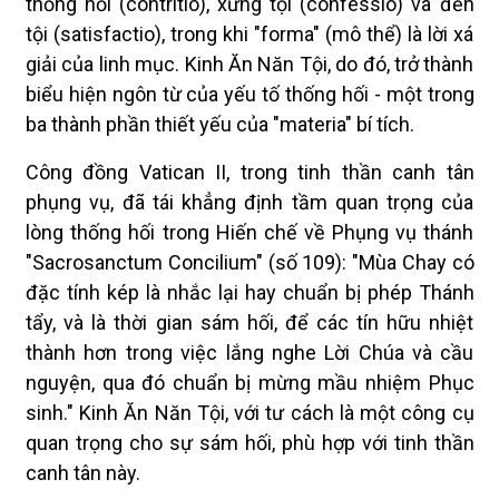
thống hối (contritio), xưng tội (confessio) và đền
tội (satisfactio), trong khi "forma" (mô thể) là lời xá
giải của linh mục. Kinh Ăn Năn Tội, do đó, trở thành
biểu hiện ngôn từ của yếu tố thống hối - một trong
ba thành phần thiết yếu của "materia" bí tích.
Công đồng Vatican II, trong tinh thần canh tân
phụng vụ, đã tái khẳng định tầm quan trọng của
lòng thống hối trong Hiến chế về Phụng vụ thánh
"Sacrosanctum Concilium" (số 109): "Mùa Chay có
đặc tính kép là nhắc lại hay chuẩn bị phép Thánh
tẩy, và là thời gian sám hối, để các tín hữu nhiệt
thành hơn trong việc lắng nghe Lời Chúa và cầu
nguyện, qua đó chuẩn bị mừng mầu nhiệm Phục
sinh." Kinh Ăn Năn Tội, với tư cách là một công cụ
quan trọng cho sự sám hối, phù hợp với tinh thần
canh tân này.