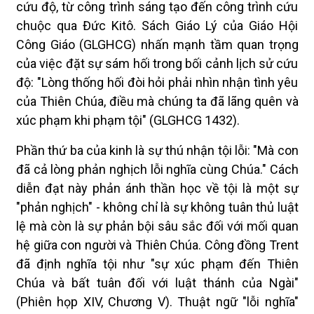
cứu độ, từ công trình sáng tạo đến công trình cứu
chuộc qua Đức Kitô. Sách Giáo Lý của Giáo Hội
Công Giáo (GLGHCG) nhấn mạnh tầm quan trọng
của việc đặt sự sám hối trong bối cảnh lịch sử cứu
độ: "Lòng thống hối đòi hỏi phải nhìn nhận tình yêu
của Thiên Chúa, điều mà chúng ta đã lãng quên và
xúc phạm khi phạm tội" (GLGHCG 1432).
Phần thứ ba của kinh là sự thú nhận tội lỗi: "Mà con
đã cả lòng phản nghịch lỗi nghĩa cùng Chúa." Cách
diễn đạt này phản ánh thần học về tội là một sự
"phản nghịch" - không chỉ là sự không tuân thủ luật
lệ mà còn là sự phản bội sâu sắc đối với mối quan
hệ giữa con người và Thiên Chúa. Công đồng Trent
đã định nghĩa tội như "sự xúc phạm đến Thiên
Chúa và bất tuân đối với luật thánh của Ngài"
(Phiên họp XIV, Chương V). Thuật ngữ "lỗi nghĩa"