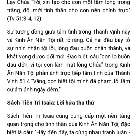
Lạy Chúa Trời, xin tạo cho con một tấm lòng trong
trắng, đổi mới tinh thần cho con nên chính trực"
(Tv 51:3-4, 12).
Sự tương đồng giữa tâm tình trong Thánh Vịnh này
và Kinh Ăn Năn Tội rất rõ ràng. Cả hai đều bày tỏ
sự nhìn nhận tội lỗi, lòng đau buồn chân thành, và
khát vọng được đổi mới. Đặc biệt, câu "con lo buồn
đau đớn, vì tội con làm mất lòng Chúa" trong Kinh
Ăn Năn Tội phản ánh trực tiếp tâm tình của Thánh
Vịnh 51:4 "Vâng, con biết tội mình đã phạm, lỗi lầm
cứ ám ảnh ngày đêm."
Sách Tiên Tri Isaia: Lời hứa tha thứ
Sách Tiên Tri Isaia cũng cung cấp một nền tảng
quan trọng cho tinh thần của Kinh Ăn Năn Tội, đặc
biệt là câu: "Hãy đến đây, ta cùng nhau tranh luận -