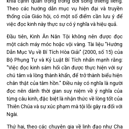
khía cạnh quan trọng trong đời sống thiêng liêng.
Theo các hướng dẫn mục vụ hiện đại và truyền
thống của Giáo hội, có một số điểm cần lưu ý để
việc đọc kinh này thực sự có ý nghĩa và hiệu quả.
Đầu tiên, Kinh Ăn Năn Tội không nên được đọc
một cách máy móc hoặc vội vàng. Tài liệu "Hướng
Dẫn Mục Vụ về Bí Tích Hòa Giải" (2000, số 15) của
Bộ Phụng Tự và Kỷ Luật Bí Tích nhấn mạnh rằng:
"Việc đọc kinh sám hối cần được thực hiện với sự
chú tâm và lòng thành khẩn, để trở thành biểu hiện
chân thật của tâm hồn." Điều này có nghĩa là người
đọc nên dành thời gian suy niệm về ý nghĩa của
từng câu kinh, đặc biệt là nhận thức về lòng tốt của
Thiên Chúa và sự xúc phạm mà tội lỗi gây ra đối với
Ngài.
Thứ hai, theo các chuyên gia về linh đạo như Cha