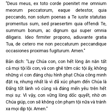
"Deus meus, ex toto corde poenitet me omnium
meorum peccatorum, eaque detestor, quia
peccando, non solum poenas a Te iuste statutas
promeritus sum, sed praesertim quia offendi Te,
summum bonum, ac dignum qui super omnia
diligaris. Ideo firmiter propono, adiuvante gratia
Tua, de cetero me non peccaturum peccandique
occasiones proximas fugiturum. Amen."
Bản dịch: "Lạy Chúa con, con hết lòng ăn năn tất
cả mọi tội lỗi con, và con ghê tởm các tội ấy, không
những vì con đáng chịu hình phạt Chúa công minh
đặt ra, nhưng nhất là vì đã xúc phạm đến Chúa là
Đấng tốt lành vô cùng và đáng mến yêu trên hết
mọi sự. Vì vậy, con vững lòng dốc quyết, nhờ ơn
Chúa giúp, con sẽ không còn phạm tội nữa và tránh
xa mọi dịp tội. Amen."