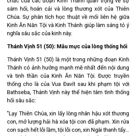
chắc của các đoạn Kinh Thánh quan trọng về sự
sám hối, hoán cải và lòng thương xót của Thiên
Chúa. Sự phân tích học thuật về mối liên hệ giữa
Kinh Ăn Năn Tội và Kinh Thánh giúp làm sáng tỏ ý
nghĩa sâu sắc của kinh này.
Thánh Vịnh 51 (50): Mẫu mực của lòng thống hối
Thánh Vịnh 51 (50) là một trong những đoạn Kinh
Thánh có ảnh hưởng mạnh mẽ nhất đến nội dung
và tinh thần của Kinh Ăn Năn Tội. Được truyền
thống cho là của Vua Đavít sau khi phạm tội với
Bathseba, Thánh Vịnh này thể hiện tâm tình thống
hối sâu sắc:
"Lạy Thiên Chúa, xin lấy lòng nhân hậu xót thương
con, mở lượng hải hà xóa tội con đã phạm. Xin rửa
con sạch hết lỗi lầm, tội lỗi con, xin Ngài thanh tẩy...