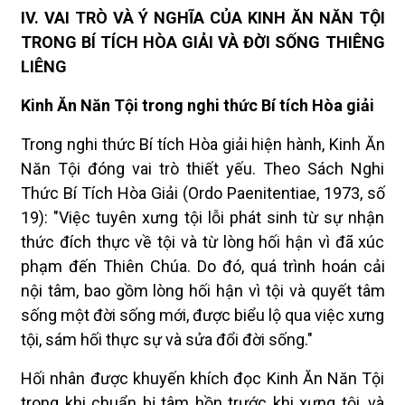
IV. VAI TRÒ VÀ Ý NGHĨA CỦA KINH ĂN NĂN TỘI
TRONG BÍ TÍCH HÒA GIẢI VÀ ĐỜI SỐNG THIÊNG
LIÊNG
Kinh Ăn Năn Tội trong nghi thức Bí tích Hòa giải
Trong nghi thức Bí tích Hòa giải hiện hành, Kinh Ăn
Năn Tội đóng vai trò thiết yếu. Theo Sách Nghi
Thức Bí Tích Hòa Giải (Ordo Paenitentiae, 1973, số
19): "Việc tuyên xưng tội lỗi phát sinh từ sự nhận
thức đích thực về tội và từ lòng hối hận vì đã xúc
phạm đến Thiên Chúa. Do đó, quá trình hoán cải
nội tâm, bao gồm lòng hối hận vì tội và quyết tâm
sống một đời sống mới, được biểu lộ qua việc xưng
tội, sám hối thực sự và sửa đổi đời sống."
Hối nhân được khuyến khích đọc Kinh Ăn Năn Tội
trong khi chuẩn bị tâm hồn trước khi xưng tội, và