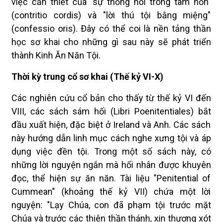
việc cần thiết của "sự thống hối trong tâm hồn"
(contritio cordis) và "lời thú tội bằng miệng"
(confessio oris). Đây có thể coi là nền tảng thần
học sơ khai cho những gì sau này sẽ phát triển
thành Kinh Ăn Năn Tội.
Thời kỳ trung cổ sơ khai (Thế kỷ VI-X)
Các nghiên cứu cổ bản cho thấy từ thế kỷ VI đến
VIII, các sách sám hối (Libri Poenitentiales) bắt
đầu xuất hiện, đặc biệt ở Ireland và Anh. Các sách
này hướng dẫn linh mục cách nghe xưng tội và áp
dụng việc đền tội. Trong một số sách này, có
những lời nguyện ngắn mà hối nhân được khuyên
đọc, thể hiện sự ăn năn. Tài liệu "Penitential of
Cummean" (khoảng thế kỷ VII) chứa một lời
nguyện: "Lạy Chúa, con đã phạm tội trước mặt
Chúa và trước các thiên thần thánh, xin thương xót