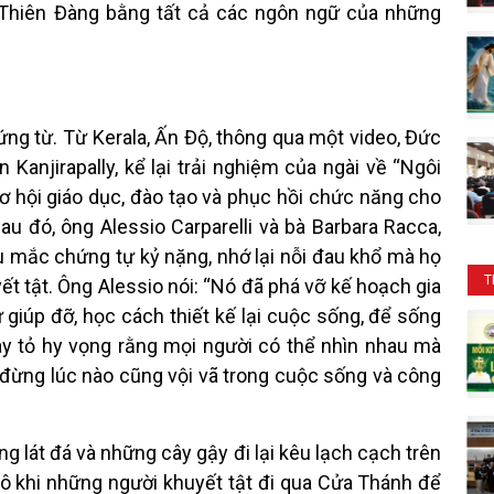
 Thiên Đàng bằng tất cả các ngôn ngữ của những
ứng từ. Từ Kerala, Ấn Độ, thông qua một video, Đức
Kanjirapally, kể lại trải nghiệm của ngài về “Ngôi
ơ hội giáo dục, đào tạo và phục hồi chức năng cho
Sau đó, ông Alessio Carparelli và bà Barbara Racca,
u mắc chứng tự kỷ nặng, nhớ lại nỗi đau khổ mà họ
T
yết tật. Ông Alessio nói: “Nó đã phá vỡ kế hoạch gia
 giúp đỡ, học cách thiết kế lại cuộc sống, để sống
bày tỏ hy vọng rằng mọi người có thể nhìn nhau mà
 đừng lúc nào cũng vội vã trong cuộc sống và công
 lát đá và những cây gậy đi lại kêu lạch cạch trên
 khi những người khuyết tật đi qua Cửa Thánh để