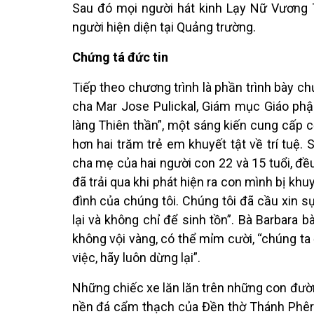
Sau đó mọi người hát kinh Lạy Nữ Vương
người hiện diện tại Quảng trường.
Chứng tá đức tin
Tiếp theo chương trình là phần trình bày ch
cha Mar Jose Pulickal, Giám mục Giáo phận 
làng Thiên thần”, một sáng kiến cung cấp c
hơn hai trăm trẻ em khuyết tật về trí tuệ. 
cha mẹ của hai người con 22 và 15 tuổi, đề
đã trải qua khi phát hiện ra con mình bị khu
đình của chúng tôi. Chúng tôi đã cầu xin sự
lại và không chỉ để sinh tồn”. Bà Barbara 
không vội vàng, có thể mỉm cười, “chúng ta
việc, hãy luôn dừng lại”.
Những chiếc xe lăn lăn trên những con đường
nền đá cẩm thạch của Đền thờ Thánh Phêrô