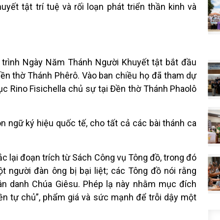
yết tật trí tuệ và rối loạn phát triển thần kinh và
 trình Ngày Năm Thánh Người Khuyết tật bắt đầu
ền thờ Thánh Phêrô. Vào ban chiều họ đã tham dự
Rino Fisichella chủ sự tại Đền thờ Thánh Phaolô
ngữ ký hiệu quốc tế, cho tất cả các bài thánh ca
 lại đoạn trích từ Sách Công vụ Tông đồ, trong đó
 người đàn ông bị bại liệt; các Tông đồ nói rằng
hân danh Chúa Giêsu. Phép lạ này nhằm mục đích
yền tự chủ”, phẩm giá và sức mạnh để trỗi dậy một