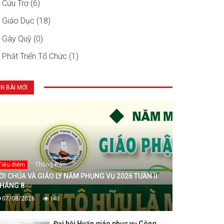
Cứu Trợ (6)
Giáo Dục (18)
Gây Quỹ (0)
Phát Triển Tổ Chức (1)
IN BÀI MỚI
Thông Báo
Tiêu điểm
ỜI CHÚA VÀ GIÁO LÝ NĂM PHỤNG VỤ 2026 TUẦN II
HÁNG 8
07/08/2026
140
Đại hội Huấn giáo phục vụ Công