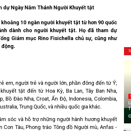
am dự Ngày Năm Thánh Người Khuyết tật
, khoảng 10 ngàn người khuyết tật từ hơn 90 quốc
h dành cho người khuyết tật. Họ đã tham dự
 Tổng Giám mục Rino Fisichella chủ sự, cũng như
m động.
T
ẻ em, người trẻ và người lớn, phần đông đến từ Ý;
huyết tật đến từ Hoa Kỳ, Ba Lan, Tây Ban Nha,
áp, Bồ Đào Nha, Croat, Ấn Độ, Indonesia, Colombia,
L
Australia, Trung Quốc, và nhiều quốc gia khác.
T
chăm sóc và hỗ trợ những người hành hương khuyết
àn Con Tàu, Phong trào Tông đồ Người mù, Anfas -