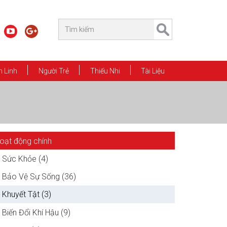
 Linh
Người Trẻ
Thiếu Nhi
Tài Liệu
oạt động chính
Sức Khỏe (4)
Bảo Vệ Sự Sống (36)
Khuyết Tật (3)
Biến Đổi Khí Hậu (9)