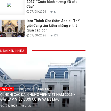
2027: “Cuộc hành hương đã bắt
đầu”
07/08/2026
37
Đức Thánh Cha thăm Assisi: Thế
giới đang tìm kiếm những vị thánh
giữa các con
07/08/2026
171
IN BÀI XEM NHIỀU
Chủng Viện Lê Bảo Tịnh
Tiêu điểm
ỘI NGHỊ CÁC ĐẠI CHỦNG VIỆN VIỆT NAM 2026 –
GÀY LÀM VIỆC CUỐI CÙNG VÀ BẾ MẠC
02/08/2026
7106