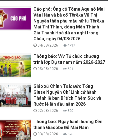
Cáo phó: Ông cố Tôma Aquinô Mai
Văn Hân và bà cố Têrêxa Vũ Thị
Nguyên thân phụ mẫu nữ tu Têrêxa
Mai Thị Thịnh, dòng Mến Thánh
Giá Thanh Hoá đã an nghỉ trong
Chúa, ngày 04/08/2026
04/08/2026
4717
Thông báo: V/v Tổ chức chương
trình lớp Dự tu nam năm 2026-2027
03/08/2026
891
Giáo xứ Chính Toà: Đức Tổng
Giuse Nguyễn Chí Linh cử hành
Thánh lễ ban Bí tích Thêm Sức và
Rước lễ lần đầu năm 2026
02/08/2026
890
Thông báo: Ngày hành hương Đền
thánh Giacôbê Đỗ Mai Năm
03/08/2026
526