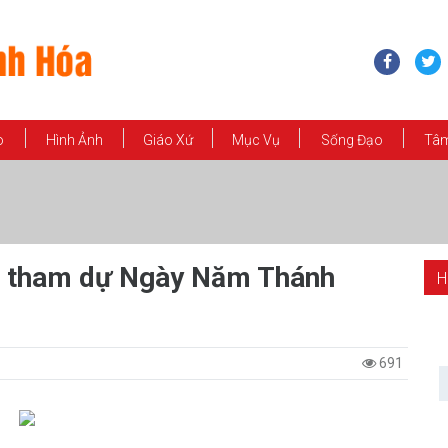
o
Hình Ảnh
Giáo Xứ
Mục Vụ
Sống Đạo
Tâm
ật tham dự Ngày Năm Thánh
H
691