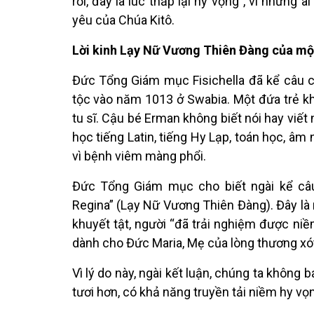
rồi, đây là lúc thắp lại hy vọng”, vì những 
yêu của Chúa Kitô.
Lời kinh Lạy Nữ Vương Thiên Đàng của một
Đức Tổng Giám mục Fisichella đã kể câu c
tộc vào năm 1013 ở Swabia. Một đứa trẻ k
tu sĩ. Cậu bé Erman không biết nói hay viế
học tiếng Latin, tiếng Hy Lạp, toán học, âm
vì bệnh viêm màng phổi.
Đức Tổng Giám mục cho biết ngài kể câu 
Regina” (Lạy Nữ Vương Thiên Đàng). Đây là 
khuyết tật, người “đã trải nghiệm được niề
dành cho Đức Maria, Mẹ của lòng thương xót
Vì lý do này, ngài kết luận, chúng ta không 
tươi hơn, có khả năng truyền tải niềm hy vọn