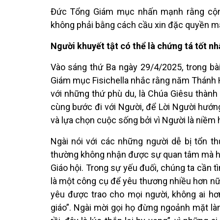
Đức Tổng Giám mục nhấn mạnh rằng cộng 
không phải bằng cách cầu xin đặc quyền mà 
Người khuyết tật có thể là chứng tá tốt nh
Vào sáng thứ Ba ngày 29/4/2025, trong bà
Giám mục Fisichella nhắc rằng năm Thánh H
với những thứ phù du, là Chúa Giêsu thành
cùng bước đi với Người, để Lời Người hướ
và lựa chọn cuộc sống bởi vì Người là niềm h
Ngài nói với các những người dễ bị tổn 
thường không nhận được sự quan tâm mà họ 
Giáo hội. Trong sự yếu đuối, chúng ta cần t
là một công cụ để yêu thương nhiều hơn nữ
yêu được trao cho mọi người, không ai hơ
giáo”. Ngài mời gọi họ đừng ngoảnh mặt là