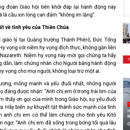
đoàn Giáo hội tiên khởi đáp lại hành động này
là cầu xin lòng can đảm “không im lặng”.
ất về tình yêu của Thiên Chúa
i giáo lý tại Quảng trường Thánh Phêrô, Đức Tổng
y vọng với niềm hy vọng đích thực, không gắn liền
 Nazareth. Niềm hy vọng này mời gọi chúng ta hãy
T
ng dẫn, làm chứng nhân cho Người bằng hành động
y vọng cho mọi người, không loại trừ một ai.
thương, mỏng manh và yếu đuối nhất, những người
đáng được nhận: “Anh chị em ở trong trái tim của
ìm thấy ơn gọi của mình trong Giáo hội, sự yếu đuối
a. Hãy biến sự khuyết tật thành sức mạnh của tình
H
n anh chị em có thể làm chứng cho tình yêu Kitô
N
m ngơ: “Anh chị em đã sống trong bóng tối quá lâu