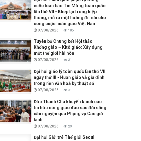
cuộc loan báo Tin Mừng toàn quốc
lần thứ VII - Khép lại trong hiệp
thông, mở ra một hướng đi mới cho
công cuộc huấn giáo Việt Nam
07/08/2026
185
Tuyên bố Chung kết Hội thảo
Khổng giáo – Kitô giáo: Xây dựng
một thế giới hài hòa
07/08/2026
31
Đại hội giáo lý toàn quốc lần thứ VII
ngày thứ III - Huấn giáo và gia đình
trong nền văn hoá kỹ thuật số
07/08/2026
31
Đức Thánh Cha khuyến khích các
tín hữu công giáo đào sâu đời sống
cầu nguyện qua Phụng vụ Các giờ
kinh
07/08/2026
29
Đại hội Giới trẻ Thế giới Seoul