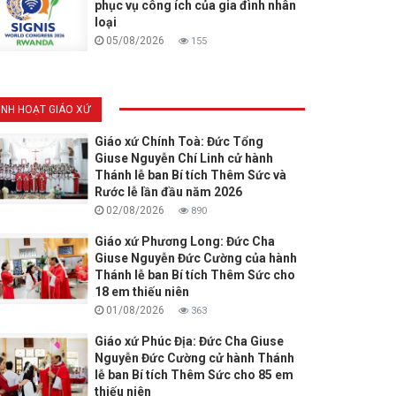
phục vụ công ích của gia đình nhân
loại
05/08/2026
155
INH HOẠT GIÁO XỨ
Giáo xứ Chính Toà: Đức Tổng
Giuse Nguyễn Chí Linh cử hành
Thánh lễ ban Bí tích Thêm Sức và
Rước lễ lần đầu năm 2026
02/08/2026
890
Giáo xứ Phương Long: Đức Cha
Giuse Nguyễn Đức Cường của hành
Thánh lễ ban Bí tích Thêm Sức cho
18 em thiếu niên
01/08/2026
363
Giáo xứ Phúc Địa: Đức Cha Giuse
Nguyễn Đức Cường cử hành Thánh
lễ ban Bí tích Thêm Sức cho 85 em
thiếu niên