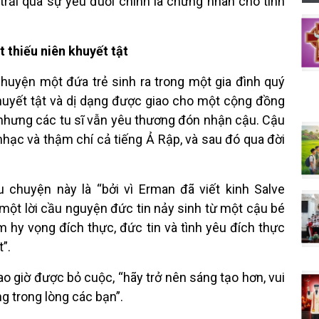
ai trải qua sự yếu đuối chính là chứng nhân cho tình
 thiếu niên khuyết tật
huyện một đứa trẻ sinh ra trong một gia đình quý
huyết tật và dị dạng được giao cho một cộng đồng
t nhưng các tu sĩ vẫn yêu thương đón nhận cậu. Cậu
 nhạc và thậm chí cả tiếng Ả Rập, và sau đó qua đời
chuyện này là “bởi vì Erman đã viết kinh Salve
một lời cầu nguyện đức tin nảy sinh từ một cậu bé
m hy vọng đích thực, đức tin và tình yêu đích thực
”.
bao giờ được bỏ cuộc, “hãy trở nên sáng tạo hơn, vui
g trong lòng các bạn”.