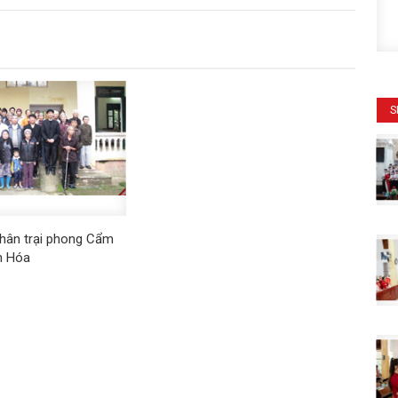
S
hân trại phong Cẩm
h Hóa