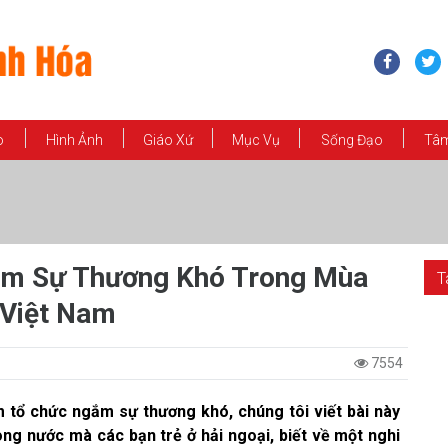
o
Hình Ảnh
Giáo Xứ
Mục Vụ
Sống Đạo
Tâm
ắm Sự Thương Khó Trong Mùa
T
 Việt Nam
7554
m tổ chức ngắm sự thương khó, chúng tôi viết bài này
ng nước mà các bạn trẻ ở hải ngoại, biết về một nghi