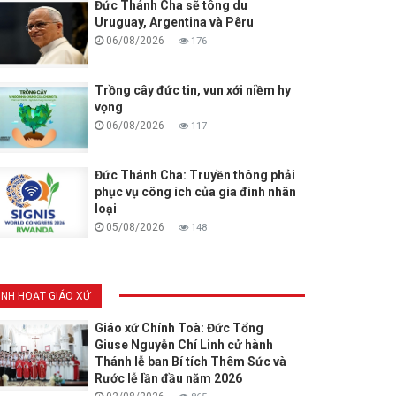
Đức Thánh Cha sẽ tông du
Uruguay, Argentina và Pêru
06/08/2026
176
Trồng cây đức tin, vun xới niềm hy
vọng
06/08/2026
117
Đức Thánh Cha: Truyền thông phải
phục vụ công ích của gia đình nhân
loại
05/08/2026
148
INH HOẠT GIÁO XỨ
Giáo xứ Chính Toà: Đức Tổng
Giuse Nguyễn Chí Linh cử hành
Thánh lễ ban Bí tích Thêm Sức và
Rước lễ lần đầu năm 2026