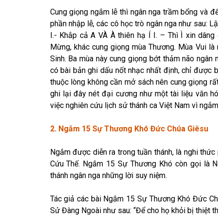
Cung giọng ngắm lễ thì ngân nga trầm bổng và để có
phần nhập lễ, các cô học trò ngân nga như sau: Lậy
I.- Khắp cả A VÀ À thiên hạ Í I. – Thì Ì xin dân
Mừng, khác cung giọng mùa Thương. Mùa Vui là
Sinh. Ba mùa này cung giọng bớt thảm não ngân
có bài bản ghi dấu nốt nhạc nhất định, chỉ được 
thuộc lòng không cần mở sách nên cung giọng rất
ghi lại đây nét đại cương như một tài liệu văn
việc nghiên cứu lịch sử thánh ca Việt Nam vì ngắm 
2. Ngắm 15 Sự Thương Khó Đức Chúa Giêsu
Ngắm được diễn ra trong tuần thánh, là nghi thức
Cứu Thế. Ngắm 15 Sự Thương Khó còn gọi là Ng
thánh ngân nga những lời suy niệm.
Tác giả các bài Ngắm 15 Sự Thương Khó Đức Chúa
Sử Đàng Ngoài như sau: “Để cho họ khỏi bị thiệt t