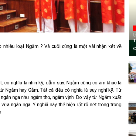
L
T
o nhiêu loại Ngắm ? Và cuối cùng là một vài nhận xét về
, có nghĩa là nhìn kỹ, gẫm suy. Ngắm cũng có âm khác là
 Ngẫm hay Gẫm. Tất cả đều có nghĩa là suy nghĩ kỹ. Từ
g ngân nga như ngâm thơ, ngâm vịnh. Do vậy từ Ngắm xuất
ừa ngân nga. Ý nghiã này thể hiện rất rõ nét trong trong
m