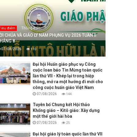
Thông Báo
Tiêu điểm
ỜI CHÚA VÀ GIÁO LÝ NĂM PHỤNG VỤ 2026 TUẦN II
HÁNG 8
07/08/2026
110
Đại hội Huấn giáo phục vụ Công
cuộc loan báo Tin Mừng toàn quốc
lần thứ VII - Khép lại trong hiệp
thông, mở ra một hướng đi mới cho
công cuộc huấn giáo Việt Nam
07/08/2026
144
Tuyên bố Chung kết Hội thảo
Khổng giáo – Kitô giáo: Xây dựng
một thế giới hài hòa
07/08/2026
25
Đại hội giáo lý toàn quốc lần thứ VII