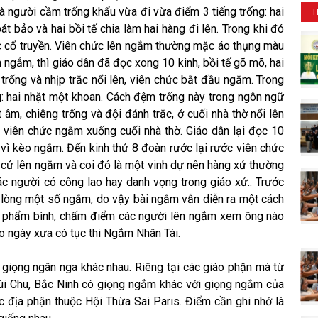
à người cầm trống khẩu vừa đi vừa điểm 3 tiếng trống: hai
T
 bảo và hai bồi tế chia làm hai hàng đi lên. Trong khi đó
c cổ truyền. Viên chức lên ngắm thường mặc áo thụng màu
n ngắm, thì giáo dân đã đọc xong 10 kinh, bồi tế gõ mõ, hai
trống và nhịp trắc nổi lên, viên chức bắt đầu ngắm. Trong
: hai nhặt một khoan. Cách đệm trống này trong ngôn ngữ
âm, chiêng trống và đội đánh trắc, ở cuối nhà thờ nổi lên
c viên chức ngắm xuống cuối nhà thờ. Giáo dân lại đọc 10
 vì kèo ngắm. Đến kinh thứ 8 đoàn rước lại rước viên chức
cử lên ngắm và coi đó là một vinh dự nên hàng xứ thường
ác người có công lao hay danh vọng trong giáo xứ.. Trước
 lòng một số ngắm, do vậy bài ngắm vẫn diễn ra một cách
 lệ phẩm bình, chấm điểm các người lên ngắm xem ông nào
o ngày xưa có tục thi Ngắm Nhân Tài.
giọng ngân nga khác nhau. Riêng tại các giáo phận mà từ
ùi Chu, Bắc Ninh có giọng ngắm khác với giọng ngắm của
c địa phận thuộc Hội Thừa Sai Paris. Điểm cần ghi nhớ là