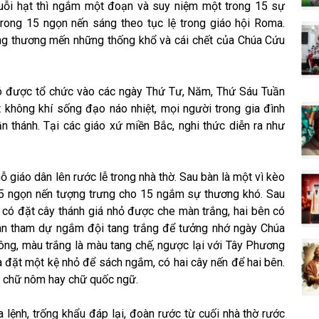
huỗi hạt thì ngắm một đoạn và suy niệm một trong 15 sự
 trong 15 ngọn nến sáng theo tục lệ trong giáo hội Roma.
 lòng thương mến những thống khổ và cái chết của Chúa Cứu
 được tổ chức vào các ngày Thứ Tư, Năm, Thứ Sáu Tuần
 không khí sống đạo náo nhiệt, mọi người trong gia đình
n thánh. Tại các giáo xứ miền Bắc, nghi thức diễn ra như
hỗ giáo dân lên rước lễ trong nhà thờ. Sau bàn là một vì kèo
5 ngọn nến tượng trưng cho 15 ngắm sự thương khó. Sau
 có đặt cây thánh giá nhỏ được che màn trắng, hai bên có
dân tham dự ngắm đội tang trắng để tưởng nhớ ngày Chúa
ông, màu trắng là màu tang chế, ngược lại với Tây Phương
a đặt một kệ nhỏ để sách ngắm, có hai cây nến để hai bên.
g chữ nôm hay chữ quốc ngữ.
 lệnh, trống khẩu đáp lại, đoàn rước từ cuối nhà thờ rước