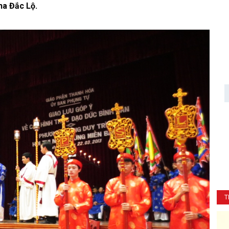
ha Đắc Lộ.
T