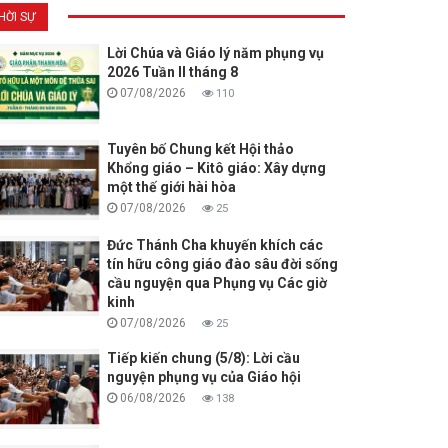
HỜI SỰ
Lời Chúa và Giáo lý năm phụng vụ
2026 Tuần II tháng 8
07/08/2026
110
Tuyên bố Chung kết Hội thảo
Khổng giáo – Kitô giáo: Xây dựng
một thế giới hài hòa
07/08/2026
25
Đức Thánh Cha khuyến khích các
tín hữu công giáo đào sâu đời sống
cầu nguyện qua Phụng vụ Các giờ
kinh
07/08/2026
25
Tiếp kiến chung (5/8): Lời cầu
nguyện phụng vụ của Giáo hội
06/08/2026
138