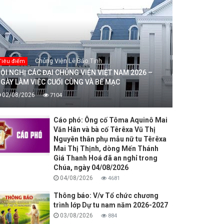
Chủng Viện Lê Bảo Tịnh
Tiêu điểm
ỘI NGHỊ CÁC ĐẠI CHỦNG VIỆN VIỆT NAM 2026 –
GÀY LÀM VIỆC CUỐI CÙNG VÀ BẾ MẠC
02/08/2026
7104
Cáo phó: Ông cố Tôma Aquinô Mai
Văn Hân và bà cố Têrêxa Vũ Thị
Nguyên thân phụ mẫu nữ tu Têrêxa
Mai Thị Thịnh, dòng Mến Thánh
Giá Thanh Hoá đã an nghỉ trong
Chúa, ngày 04/08/2026
04/08/2026
4681
Thông báo: V/v Tổ chức chương
trình lớp Dự tu nam năm 2026-2027
03/08/2026
884