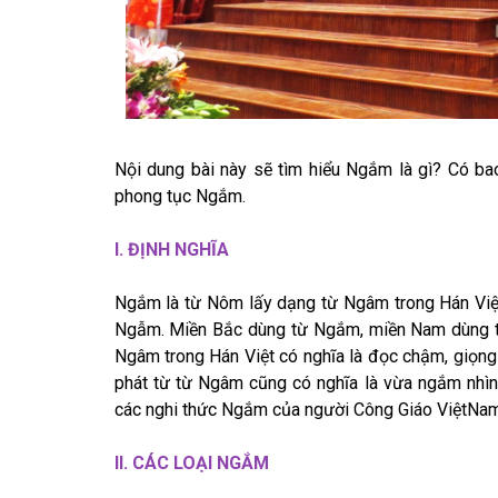
Nội dung bài này sẽ tìm hiểu Ngắm là gì? Có ba
phong tục Ngắm.
I. ĐỊNH NGHĨA
Ngắm là từ Nôm lấy dạng từ Ngâm trong Hán Việt
Ngẫm. Miền Bắc dùng từ Ngắm, miền Nam dùng từ
Ngâm trong Hán Việt có nghĩa là đọc chậm, giọn
phát từ từ Ngâm cũng có nghĩa là vừa ngắm nhìn v
các nghi thức Ngắm của người Công Giáo ViệtNa
II. CÁC LOẠI NGẮM