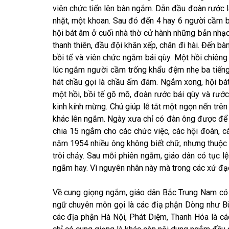
viên chức tiến lên bàn ngắm. Dẫn đầu đoàn rước l
nhặt, một khoan. Sau đó đến 4 hay 6 người cầm bát
hội bát âm ở cuối nhà thờ cử hành những bản nhạ
thanh thiên, đầu đội khăn xếp, chân đi hài. Đến bà
bồi tế và viên chức ngắm bái qùy. Một hồi chiêng 
lúc ngắm người cầm trống khẩu đệm nhẹ ba tiếng
hát chầu gọi là chầu ấm đám. Ngắm xong, hội bát 
một hồi, bồi tế gõ mõ, đoàn rước bái qùy và rướ
kinh kính mừng. Chú giúp lễ tắt một ngọn nến trên
khác lên ngắm. Ngày xưa chỉ có đàn ông được để 
chia 15 ngắm cho các chức việc, các hội đoàn, c
năm 1954 nhiều ông không biết chữ, nhưng thuộc
trôi chảy. Sau mỗi phiên ngắm, giáo dân có tục
ngắm hay. Vì nguyên nhân này mà trong các xứ đạ
Về cung giọng ngắm, giáo dân Bắc Trung Nam có 
ngữ chuyên môn gọi là các điạ phận Dòng như B
các địa phận Hà Nội, Phát Diệm, Thanh Hóa là cá