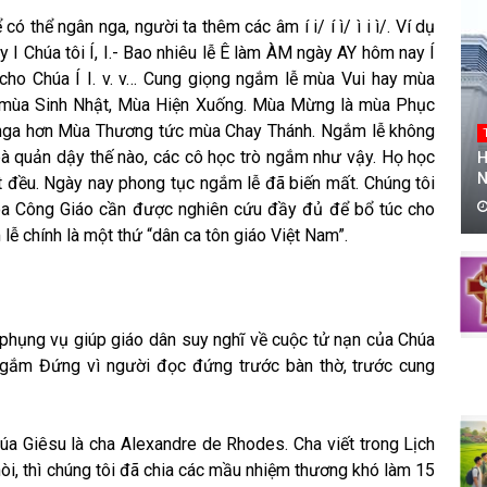
 thể ngân nga, người ta thêm các âm í i/ í ì/ ì i ì/. Ví dụ
 I Chúa tôi Í, I.- Bao nhiêu lễ Ê làm ÀM ngày AY hôm nay Í
g cho Chúa Í I. v. v… Cung giọng ngắm lễ mùa Vui hay mùa
 mùa Sinh Nhật, Mùa Hiện Xuống. Mùa Mừng là mùa Phục
 nga hơn Mùa Thương tức mùa Chay Thánh. Ngắm lễ không
bà quản dậy thế nào, các cô học trò ngắm như vậy. Họ học
H
N
 đều. Ngày nay phong tục ngắm lễ đã biến mất. Chúng tôi
 hóa Công Giáo cần được nghiên cứu đầy đủ để bổ túc cho
lễ chính là một thứ “dân ca tôn giáo Việt Nam”.
 phụng vụ giúp giáo dân suy nghĩ về cuộc tử nạn của Chúa
ắm Đứng vì người đọc đứng trước bàn thờ, trước cung
 Giêsu là cha Alexandre de Rhodes. Cha viết trong Lịch
hòi, thì chúng tôi đã chia các mầu nhiệm thương khó làm 15