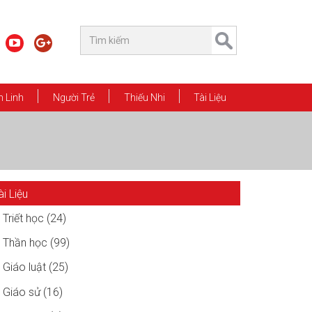
 Linh
Người Trẻ
Thiếu Nhi
Tài Liệu
ài Liệu
Triết học (24)
Thần học (99)
Giáo luật (25)
Giáo sử (16)