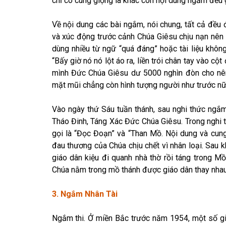
chỉ có cung giọng là khác còn nội dung ngắm đều 
Về nội dung các bài ngắm, nói chung, tất cả đều
và xúc động trước cảnh Chúa Giêsu chịu nạn nê
dùng nhiều từ ngữ “quá đáng” hoặc tài liệu không
“Bấy giờ nó nó lột áo ra, liền trói chân tay vào cộ
mình Đức Chúa Giêsu dư 5000 nghìn đòn cho nên 
mặt mũi chẳng còn hình tượng người như trước nữ
Vào ngày thứ Sáu tuần thánh, sau nghi thức ngắm
Tháo Đinh, Táng Xác Đức Chúa Giêsu. Trong nghi
gọi là “Đọc Đoạn” và “Than Mồ. Nội dung và cu
đau thương của Chúa chịu chết vì nhân loại. Sau k
giáo dân kiệu đi quanh nhà thờ rồi táng trong M
Chúa nằm trong mồ thánh được giáo dân thay nhau
3. Ngắm Nhân Tài
Ngắm thi. Ở miền Bắc trước năm 1954, một số g