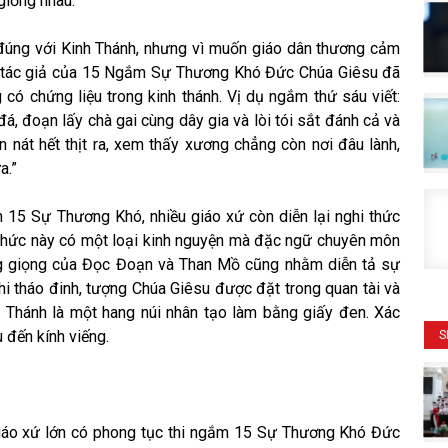
giống nhau.
 đúng với Kinh Thánh, nhưng vì muốn giáo dân thương cảm
n tác giả của 15 Ngắm Sự Thương Khó Đức Chúa Giêsu đã
 có chứng liệu trong kinh thánh. Vị dụ ngắm thứ sáu viết:
t đá, đoạn lấy chà gai cùng dây gia và lòi tói sắt đánh cả và
nát hết thịt ra, xem thấy xương chẳng còn nơi đâu lành,
a.”
 15 Sự Thương Khó, nhiều giáo xứ còn diễn lại nghi thức
 thức này có một loại kinh nguyện mà đặc ngữ chuyên môn
ng giọng của Đọc Đoạn và Than Mồ cũng nhằm diễn tả sự
hi tháo đinh, tượng Chúa Giêsu được đặt trong quan tài và
ồ Thánh là một hang núi nhân tạo làm bằng giấy đen. Xác
 đến kính viếng.
S
iáo xứ lớn có phong tục thi ngắm 15 Sự Thương Khó Đức