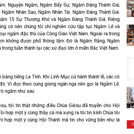
gắm: Nguyện Ngắm, Ngắm Bẩy Sự, Ngắm Đàng Thánh Giá,
Ngắm Nhân Sao, Ngắm Nhân Tài. Ngắm Đàng Thánh Giá.
Ngắm 15 Sự Thương Khó và Ngắm Đàng Thánh Giá. Riêng
cũng có nên chúng tôi chỉ nghiên cứu tập tục Ngắm Lễ và
ại ngắm đặc thù của Công Giáo Việt Nam. Ngoài ra trong
 ngắm không được phổ thông lắm: Đó là Ngắm Rằng, Ngắm
trong tuần thánh tại các xứ đạo lớn ở miền Bắc Việt Nam.
 bằng tiếng La Tinh. Khi Linh Mục cử hành thánh lễ, các cô
c đó. Vì đọc theo cung giong ngân nga nên gọi là Ngắm Lễ.
trò ngắm như sau:
êsu, tôi tin thật những điều Chúa Giêsu đã truyền cho Hội
ôi hợp một ý cùng thầy cả mà xưng ra tôi tin kính Chúa tôi
thì hợp một ý cùng Hội Thánh mà tin cho vững bền như là
T