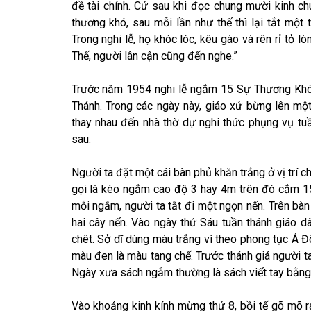
đề tài chính. Cứ sau khi đọc chung mười kinh c
thương khó, sau mỗi lần như thế thì lại tắt một
Trong nghi lễ, họ khóc lóc, kêu gào và rên rỉ tỏ
Thế, người lân cận cũng đến nghe.”
Trước năm 1954 nghi lễ ngắm 15 Sự Thương Khó
Thánh. Trong các ngày này, giáo xứ bừng lên một
thay nhau đến nhà thờ dự nghi thức phụng vụ tuầ
sau:
Người ta đặt một cái bàn phủ khăn trắng ở vị trí c
gọi là kèo ngắm cao độ 3 hay 4m trên đó cắm 1
mỗi ngắm, người ta tắt đi một ngọn nến. Trên bàn
hai cây nến. Vào ngày thứ Sáu tuần thánh giáo 
chêt. Sở dĩ dùng màu trắng vì theo phong tục Á Đ
màu đen là màu tang chế. Trước thánh giá người t
Ngày xưa sách ngắm thường là sách viết tay bằn
Vào khoảng kinh kính mừng thứ 8, bồi tế gõ mõ ra