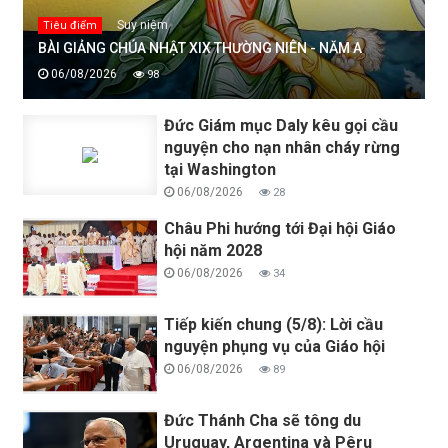
Suy niệm
Tiêu điểm
BÀI GIẢNG CHÚA NHẬT XIX THƯỜNG NIÊN - NĂM A
06/08/2026
98
Đức Giám mục Daly kêu gọi cầu
nguyện cho nạn nhân cháy rừng
tại Washington
06/08/2026
28
Châu Phi hướng tới Đại hội Giáo
hội năm 2028
06/08/2026
34
Tiếp kiến chung (5/8): Lời cầu
nguyện phụng vụ của Giáo hội
06/08/2026
89
Đức Thánh Cha sẽ tông du
Uruguay, Argentina và Pêru