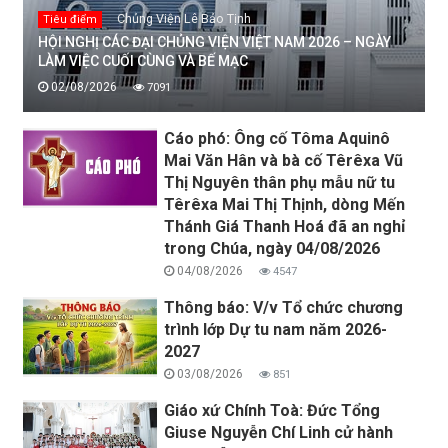
Chủng Viện Lê Bảo Tịnh
Tiêu điểm
HỘI NGHỊ CÁC ĐẠI CHỦNG VIỆN VIỆT NAM 2026 – NGÀY
LÀM VIỆC CUỐI CÙNG VÀ BẾ MẠC
02/08/2026
7091
Cáo phó: Ông cố Tôma Aquinô
Mai Văn Hân và bà cố Têrêxa Vũ
Thị Nguyên thân phụ mẫu nữ tu
Têrêxa Mai Thị Thịnh, dòng Mến
Thánh Giá Thanh Hoá đã an nghỉ
trong Chúa, ngày 04/08/2026
04/08/2026
4547
Thông báo: V/v Tổ chức chương
trình lớp Dự tu nam năm 2026-
2027
03/08/2026
851
Giáo xứ Chính Toà: Đức Tổng
Giuse Nguyễn Chí Linh cử hành