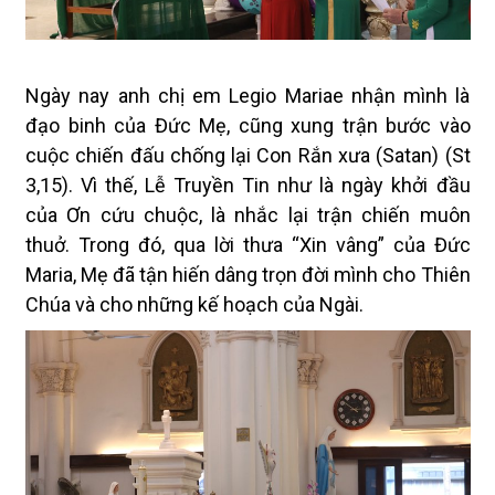
Ngày nay anh chị em Legio Mariae nhận mình là
đạo binh của Đức Mẹ, cũng xung trận bước vào
cuộc chiến đấu chống lại
Con Rắn
xưa
(Satan)
(St
3,15).
Vì thế,
Lễ Truyền Tin như là ngày khởi đầu
của Ơn cứu chuộc
,
là
nhắc lại trận chiến muôn
thuở
. Trong
đó, q
ua lời thưa
“Xin vâng” của Đức
Maria
,
Mẹ đã
tận hiến dâng trọn đời mình cho Thiên
Chúa và cho những kế hoạch của Ngài.