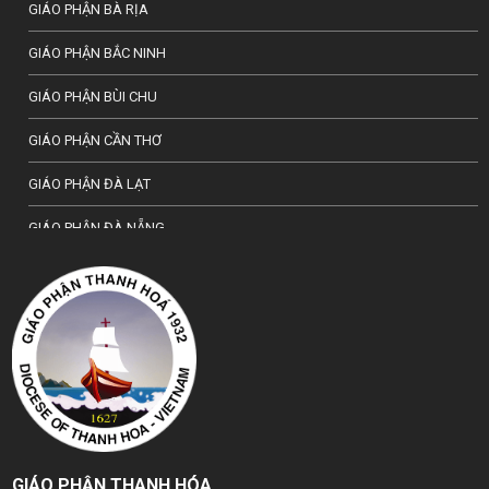
GIÁO PHẬN BÀ RỊA
GIÁO PHẬN BẮC NINH
GIÁO PHẬN BÙI CHU
GIÁO PHẬN CẦN THƠ
GIÁO PHẬN ĐÀ LẠT
GIÁO PHẬN ĐÀ NẴNG
TỔNG GIÁO PHẬN HÀ NỘI
GIÁO PHẬN HẢI PHÒNG
TỔNG GIÁO PHẬN HUẾ
GIÁO PHẬN HƯNG HOÁ
GIÁO PHẬN KON TUM
GIÁO PHẬN THANH HÓA