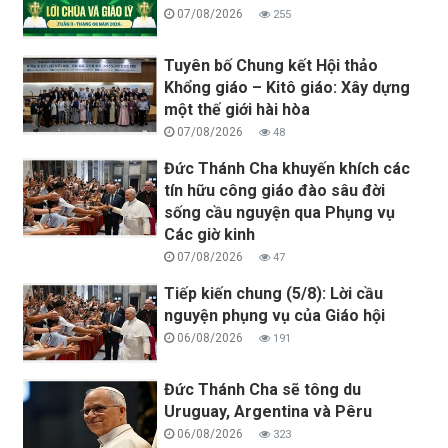
07/08/2026
255
Tuyên bố Chung kết Hội thảo
Khổng giáo – Kitô giáo: Xây dựng
một thế giới hài hòa
07/08/2026
48
Đức Thánh Cha khuyến khích các
tín hữu công giáo đào sâu đời
sống cầu nguyện qua Phụng vụ
Các giờ kinh
07/08/2026
47
Tiếp kiến chung (5/8): Lời cầu
nguyện phụng vụ của Giáo hội
06/08/2026
191
Đức Thánh Cha sẽ tông du
Uruguay, Argentina và Pêru
06/08/2026
323