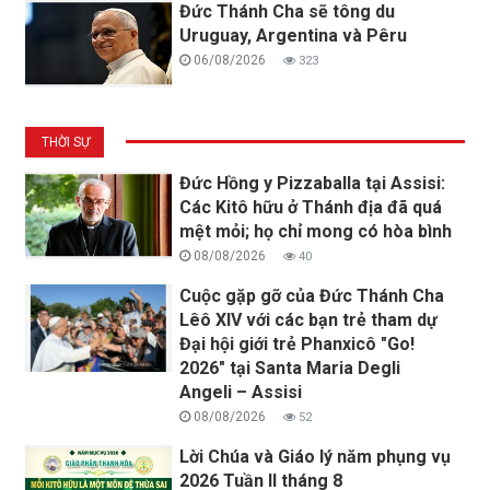
Đức Thánh Cha sẽ tông du
Uruguay, Argentina và Pêru
06/08/2026
323
THỜI SỰ
Đức Hồng y Pizzaballa tại Assisi:
Các Kitô hữu ở Thánh địa đã quá
mệt mỏi; họ chỉ mong có hòa bình
08/08/2026
40
Cuộc gặp gỡ của Đức Thánh Cha
Lêô XIV với các bạn trẻ tham dự
Đại hội giới trẻ Phanxicô "Go!
2026" tại Santa Maria Degli
Angeli – Assisi
08/08/2026
52
Lời Chúa và Giáo lý năm phụng vụ
2026 Tuần II tháng 8