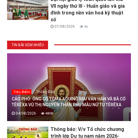
VII ngày thứ III - Huấn giáo và gia
đình trong nền văn hoá kỹ thuật
số
07/08/2026
46
TIN BÀI XEM NHIỀU
Thông Báo
Tiêu điểm
CÁO PHÓ: ÔNG CỐ TÔMA AQUINÔ MAI VĂN HÂN VÀ BÀ CỐ
TÊRÊXA VŨ THỊ NGUYÊN THÂN PHỤ MẪU NỮ TU TÊRÊXA
MAI THỊ THỊNH, DÒNG MẾN THÁNH GIÁ THANH HOÁ ĐÃ
04/08/2026
4858
AN NGHỈ TRONG CHÚA, NGÀY 04/08/2026
Thông báo: V/v Tổ chức chương
trình lớp Dự tu nam năm 2026-