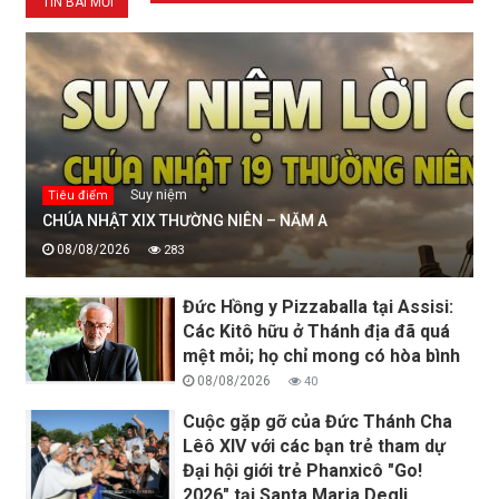
TIN BÀI MỚI
Suy niệm
Tiêu điểm
CHÚA NHẬT XIX THƯỜNG NIÊN – NĂM A
08/08/2026
283
Đức Hồng y Pizzaballa tại Assisi:
Các Kitô hữu ở Thánh địa đã quá
mệt mỏi; họ chỉ mong có hòa bình
08/08/2026
40
Cuộc gặp gỡ của Đức Thánh Cha
Lêô XIV với các bạn trẻ tham dự
Đại hội giới trẻ Phanxicô "Go!
2026" tại Santa Maria Degli