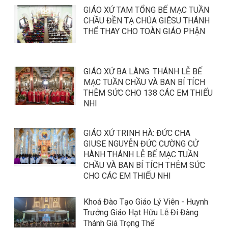
GIÁO XỨ TAM TỔNG BẾ MẠC TUẦN
CHẦU ĐỀN TẠ CHÚA GIÊSU THÁNH
THỂ THAY CHO TOÀN GIÁO PHẬN
GIÁO XỨ BA LÀNG: THÁNH LỄ BẾ
MẠC TUẦN CHẦU VÀ BAN BÍ TÍCH
THÊM SỨC CHO 138 CÁC EM THIẾU
NHI
GIÁO XỨ TRINH HÀ: ĐỨC CHA
GIUSE NGUYỄN ĐỨC CƯỜNG CỬ
HÀNH THÁNH LỄ BẾ MẠC TUẦN
CHẦU VÀ BAN BÍ TÍCH THÊM SỨC
CHO CÁC EM THIẾU NHI
Khoá Đào Tạo Giáo Lý Viên - Huynh
Trưởng Giáo Hạt Hữu Lễ Đi Đàng
Thánh Giá Trọng Thể