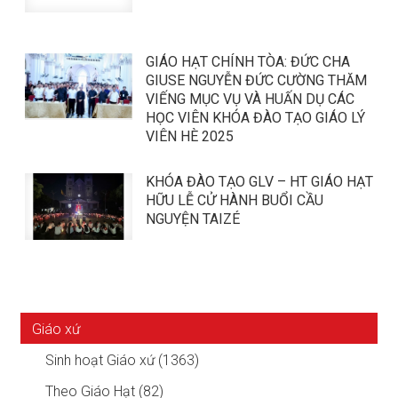
GIÁO HẠT CHÍNH TÒA: ĐỨC CHA
GIUSE NGUYỄN ĐỨC CƯỜNG THĂM
VIẾNG MỤC VỤ VÀ HUẤN DỤ CÁC
HỌC VIÊN KHÓA ĐÀO TẠO GIÁO LÝ
VIÊN HÈ 2025
KHÓA ĐÀO TẠO GLV – HT GIÁO HẠT
HỮU LỄ CỬ HÀNH BUỔI CẦU
NGUYỆN TAIZÉ
Giáo xứ
Sinh hoạt Giáo xứ (1363)
Theo Giáo Hạt (82)