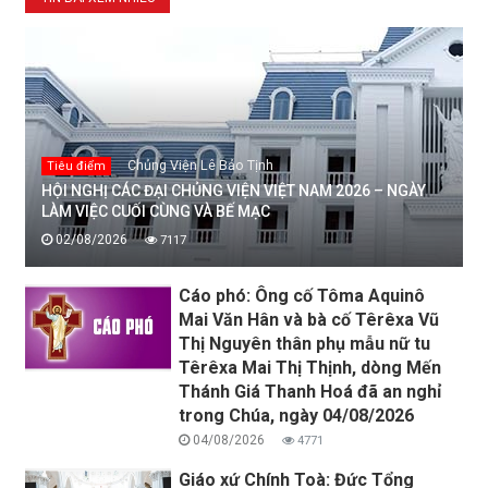
Chủng Viện Lê Bảo Tịnh
Tiêu điểm
HỘI NGHỊ CÁC ĐẠI CHỦNG VIỆN VIỆT NAM 2026 – NGÀY
LÀM VIỆC CUỐI CÙNG VÀ BẾ MẠC
02/08/2026
7117
Cáo phó: Ông cố Tôma Aquinô
Mai Văn Hân và bà cố Têrêxa Vũ
Thị Nguyên thân phụ mẫu nữ tu
Têrêxa Mai Thị Thịnh, dòng Mến
Thánh Giá Thanh Hoá đã an nghỉ
trong Chúa, ngày 04/08/2026
04/08/2026
4771
Giáo xứ Chính Toà: Đức Tổng