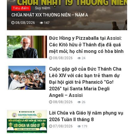
Suy niệm
Tiêu điểm
CHÚA NHẬT XIX THƯỜNG NIÊN – NĂM A
08/08/2026
147
Đức Hồng y Pizzaballa tại Assisi:
Các Kitô hữu ở Thánh địa đã quá
mệt mỏi; họ chỉ mong có hòa bình
08/08/2026
24
Cuộc gặp gỡ của Đức Thánh Cha
Lêô XIV với các bạn trẻ tham dự
Đại hội giới trẻ Phanxicô "Go!
2026" tại Santa Maria Degli
Angeli – Assisi
08/08/2026
26
Lời Chúa và Giáo lý năm phụng vụ
2026 Tuần II tháng 8
07/08/2026
179