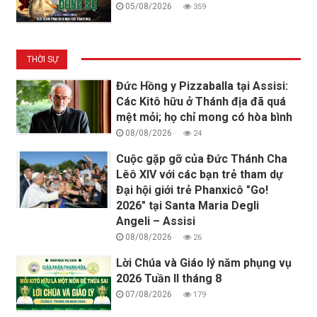
05/08/2026
359
THỜI SỰ
Đức Hồng y Pizzaballa tại Assisi:
Các Kitô hữu ở Thánh địa đã quá
mệt mỏi; họ chỉ mong có hòa bình
08/08/2026
24
Cuộc gặp gỡ của Đức Thánh Cha
Lêô XIV với các bạn trẻ tham dự
Đại hội giới trẻ Phanxicô "Go!
2026" tại Santa Maria Degli
Angeli – Assisi
08/08/2026
26
Lời Chúa và Giáo lý năm phụng vụ
2026 Tuần II tháng 8
07/08/2026
179