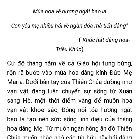
Mùa hoa về hương ngát bao la
Con yêu mẹ nhiều hái về ngàn đóa mà tiến dâng”
(
Khúc hát dâng hoa-
)
Triều Khúc
Cứ độ tháng năm về cả Giáo hội tưng bừng,
rộn rã bước vào mùa hoa dâng kính Đức Mẹ
Maria. Dưới bàn tay của Thiên Chúa dường như
vạn vật đang luân chuyển sự sống từ Xuân
sang Hè, một thời điểm vàng để muôn hoa
vạn vật khoe sắc; Đồng nội tỏa hương ngát
bao la tạo nên sức sống linh diệu của tháng
hoa dâng Mẹ. Từ muôn ngàn hồng ân đó Thiên
Chúa muốn nhắc nhở các tín hữu hãy hái dâng