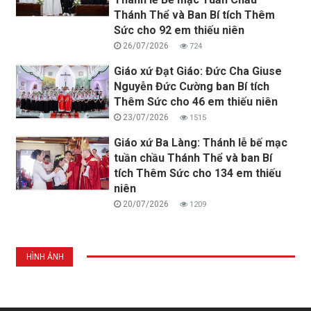
Thánh Thể và Ban Bí tích Thêm
Sức cho 92 em thiếu niên
26/07/2026
724
Giáo xứ Đạt Giáo: Đức Cha Giuse
Nguyễn Đức Cường ban Bí tích
Thêm Sức cho 46 em thiếu niên
23/07/2026
1515
Giáo xứ Ba Làng: Thánh lễ bế mạc
tuần chầu Thánh Thể và ban Bí
tích Thêm Sức cho 134 em thiếu
niên
20/07/2026
1209
HÌNH ẢNH