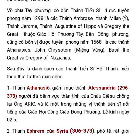
Về phía Tây phương, có bốn Thánh Tiến Sì được tuyên
phong năm 1298 là các Thánh Ambrose thành Milan (Ý),
Thánh Jerome, Thánh Augustine of Hippo và Gregory the
Great thuộc Giáo Hội Phương Tây. Bên Đông phương,
cũng có bốn vị được tuyên phong năm 1568 là các thánh
Athanasius, John Chrysotom (Miệng Vàng), Basil the
Great và Gregory of Nazianus.
Sau đây là danh sách các Thánh Tiến Sĩ Hội Thánh xếp
theo thứ tự thời gian sống:
1. Thánh
Athanasiô
, giám mục thành
Alessandria (296-
373)
người đã bênh vực thần tính của Chúa Giêsu chống
lại Ông ARIO, và là một trong những vị thánh tiến sĩ nổi
tiếng của Giáo Hội Công Giáo Ðông Phương. Lễ kính ngày
02.5.
(306-373)
2. Thánh
Ephrem của Syria
, phó tế, rất giỏi