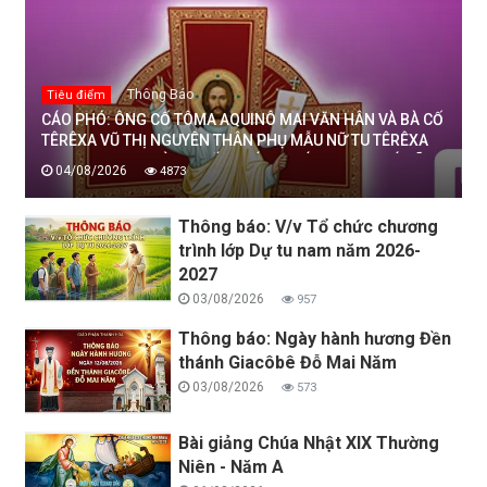
Thông Báo
Tiêu điểm
CÁO PHÓ: ÔNG CỐ TÔMA AQUINÔ MAI VĂN HÂN VÀ BÀ CỐ
TÊRÊXA VŨ THỊ NGUYÊN THÂN PHỤ MẪU NỮ TU TÊRÊXA
MAI THỊ THỊNH, DÒNG MẾN THÁNH GIÁ THANH HOÁ ĐÃ
04/08/2026
4873
AN NGHỈ TRONG CHÚA, NGÀY 04/08/2026
Thông báo: V/v Tổ chức chương
trình lớp Dự tu nam năm 2026-
2027
03/08/2026
957
Thông báo: Ngày hành hương Đền
thánh Giacôbê Đỗ Mai Năm
03/08/2026
573
Bài giảng Chúa Nhật XIX Thường
Niên - Năm A