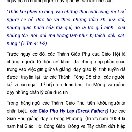
nguy cơ có những người dạy giáo lý sai lạc như sau:
"Thần khí phán rõ ràng: vào những thời cuối cùng, một số
người sẽ bỏ đức tin và theo những thần khí lừa dối,
những giáo huấn của ma quỉ, đó là trò giả hình của
những tên nói dối mà lương tâm như bị thích dấu sắt
nung." (1 Tm 4: 1-2)
Trước nguy cơ đó, các Thánh Giáo Phụ của Giáo Hội là
những người từ thời sơ khai đã đóng góp phần quan
trọng vào việc gìn giữ và giảng dạy giáo lý tinh tuyền đã
được truyền lại từ các Thánh Tông Đồ cho các người
kế vị các ngài để tiếp tục loan báo Tin Mừng .và giảng
dạy những chân lý của đức tin.
Trong hàng ngũ các Thánh Giáo Phụ tiên khởi, người ta
phân biệt:
các Giáo Phụ Hy Lạp (Greek Fathers)
tức các
Giáo Phụ giảng dạy ở Đông Phương (trước năm 1054 là
năm hai Giáo Hội Công Giáo Đông và Tây chấm dứt hiệp