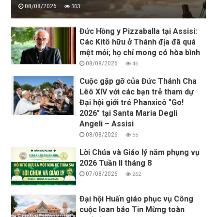
08/08/2026
303
Đức Hồng y Pizzaballa tại Assisi:
Các Kitô hữu ở Thánh địa đã quá
mệt mỏi; họ chỉ mong có hòa bình
08/08/2026
46
Cuộc gặp gỡ của Đức Thánh Cha
Lêô XIV với các bạn trẻ tham dự
Đại hội giới trẻ Phanxicô "Go!
2026" tại Santa Maria Degli
Angeli – Assisi
08/08/2026
55
Lời Chúa và Giáo lý năm phụng vụ
2026 Tuần II tháng 8
07/08/2026
262
Đại hội Huấn giáo phục vụ Công
cuộc loan báo Tin Mừng toàn