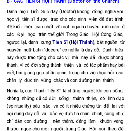
B - CÁC TIẾN SĨ HỘI THÁNH (Doctor of the Church)
Danh hiệu Tiến Sĩ ở đây (Doctor) không đồng nghĩa với
học vị tiến sĩ được trao cho các sinh viên đã đạt trình
độ kiến thức cao nhất về một ngành chuyên môn nào ở
các Đại học trên thế giới. Trong Giáo Hội Công Giáo,
ngược lại, danh xưng
Tiến Sĩ (Hội Thánh)
, bắt nguồn từ
nguyên ngữ Latin "docere" có nghĩa là dạy dỗ. Danh hiệu
này được trao tặng cho các vị mà nay đã được phong
thánh, vì có đời sống thánh thiện và có tác phẩm hay bài
viết, bài giảng góp phần quan trọng cho việc học hỏi các
chân lý đức tin vững chắc và con đường nên thánh.
Nghĩa là, các Thánh Tiến Sĩ là những người, khi còn sống,
không những đã có đời sống thánh thiện, có linh đạo
(spirituality) sâu sắc và có ít nhiều chứng từ để lại với
nội dung dạy dỗ và bảo vệ đức tin chân chính, cũng như
chỉ dẫn con đường nên thánh, đáng làm khuôn vàng
thước ngọc cho mọi người trong Giáo Hội noi theo để