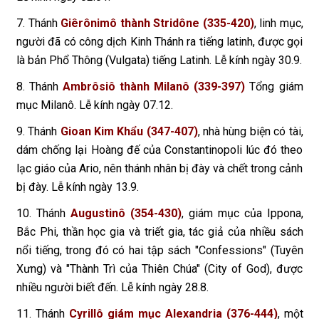
7. Thánh
Giêrônimô thành Stridône (335-420)
, linh mục,
người đã có công dịch Kinh Thánh ra tiếng latinh, được gọi
là bản Phổ Thông (Vulgata) tiếng Latinh. Lễ kính ngày 30.9.
8. Thánh
Ambrôsiô thành Milanô (339-397)
Tổng giám
mục Milanô. Lễ kính ngày 07.12.
9. Thánh
Gioan Kim Khẩu (347-407)
, nhà hùng biện có tài,
dám chống lại Hoàng đế của Constantinopoli lúc đó theo
lạc giáo của Ario, nên thánh nhân bị đày và chết trong cảnh
bị đày. Lễ kính ngày 13.9.
10. Thánh
Augustinô (354-430)
, giám mục của Ippona,
Bắc Phi, thần học gia và triết gia, tác giả của nhiều sách
nổi tiếng, trong đó có hai tập sách "Confessions" (Tuyên
Xưng) và "Thành Trì của Thiên Chúa" (City of God), được
nhiều người biết đến. Lễ kính ngày 28.8.
11. Thánh
Cyrillô giám mục Alexandria (376-444)
, một