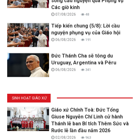
sống cầu nguyện qua Phụng vụ
Các giờ kinh
07/08/2026
48
Tiếp kiến chung (5/8): Lời cầu
nguyện phụng vụ của Giáo hội
06/08/2026
191
Đức Thánh Cha sẽ tông du
Uruguay, Argentina và Pêru
06/08/2026
341
SINH HOẠT GIÁO XỨ
Giáo xứ Chính Toà: Đức Tổng
Giuse Nguyễn Chí Linh cử hành
Thánh lễ ban Bí tích Thêm Sức và
Rước lễ lần đầu năm 2026
02/08/2026
963