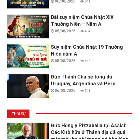
06/08/2026
541
Bài suy niệm Chúa Nhật XIX
Thường Niên – Năm A
05/08/2026
484
Suy niệm Chúa Nhật 19 Thường
Niên năm A
05/08/2026
446
Đức Thánh Cha sẽ tông du
Uruguay, Argentina và Pêru
06/08/2026
341
THỜI SỰ
Đức Hồng y Pizzaballa tại Assisi:
Các Kitô hữu ở Thánh địa đã quá