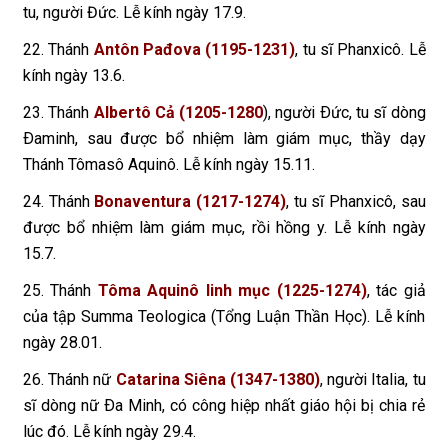
tu, người Đức. Lễ kính ngày 17.9.
22. Thánh
Antôn Pađova (1195-1231)
, tu sĩ Phanxicô. Lễ
kính ngày 13.6.
23. Thánh
Albertô Cả (1205-1280
), người Ðức, tu sĩ dòng
Ðaminh, sau được bổ nhiệm làm giám mục, thầy dạy
Thánh Tômasô Aquinô. Lễ kính ngày 15.11.
24. Thánh
Bonaventura (1217-1274)
, tu sĩ Phanxicô, sau
được bổ nhiệm làm giám mục, rồi hồng y. Lễ kính ngày
15.7.
25. Thánh
Tôma Aquinô linh mục (1225-1274)
, tác giả
của tập Summa Teologica (Tổng Luận Thần Học). Lễ kính
ngày 28.01.
26. Thánh nữ
Catarina Siêna (1347-1380)
, người Italia, tu
sĩ dòng nữ Ða Minh, có công hiệp nhất giáo hội bị chia rẻ
lúc đó. Lễ kính ngày 29.4.