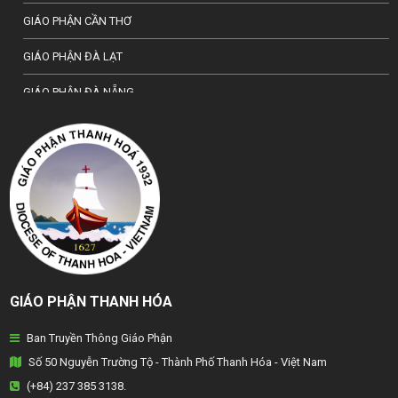
GIÁO PHẬN CẦN THƠ
GIÁO PHẬN ĐÀ LẠT
GIÁO PHẬN ĐÀ NẴNG
TỔNG GIÁO PHẬN HÀ NỘI
GIÁO PHẬN HẢI PHÒNG
TỔNG GIÁO PHẬN HUẾ
GIÁO PHẬN HƯNG HOÁ
GIÁO PHẬN KON TUM
GIÁO PHẬN THANH HÓA
GIÁO PHẬN LẠNG SƠN
Ban Truyền Thông Giáo Phận
GIÁO PHẬN LONG XUYÊN
Số 50 Nguyễn Trường Tộ - Thành Phố Thanh Hóa - Việt Nam
GIÁO PHẬN NHA TRANG
(+84) 237 385 3138.