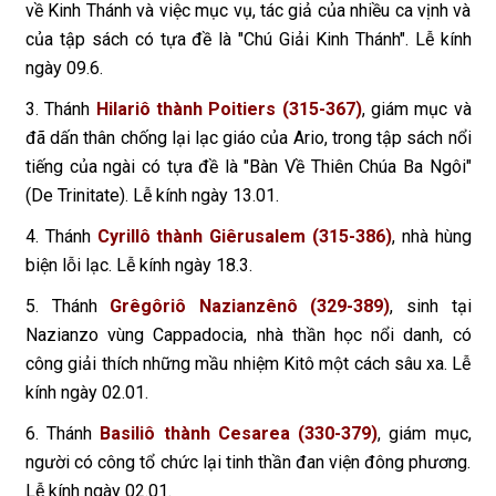
về Kinh Thánh và việc mục vụ, tác giả của nhiều ca vịnh và
của tập sách có tựa đề là "Chú Giải Kinh Thánh". Lễ kính
ngày 09.6.
3. Thánh
Hilariô thành Poitiers (315-367)
, giám mục và
đã dấn thân chống lại lạc giáo của Ario, trong tập sách nổi
tiếng của ngài có tựa đề là "Bàn Về Thiên Chúa Ba Ngôi"
(De Trinitate). Lễ kính ngày 13.01.
4. Thánh
Cyrillô thành Giêrusalem (315-386)
, nhà hùng
biện lỗi lạc. Lễ kính ngày 18.3.
5. Thánh
Grêgôriô Nazianzênô (329-389)
, sinh tại
Nazianzo vùng Cappadocia, nhà thần học nổi danh, có
công giải thích những mầu nhiệm Kitô một cách sâu xa. Lễ
kính ngày 02.01.
6. Thánh
Basiliô thành Cesarea (330-379)
, giám mục,
người có công tổ chức lại tinh thần đan viện đông phương.
Lễ kính ngày 02.01.