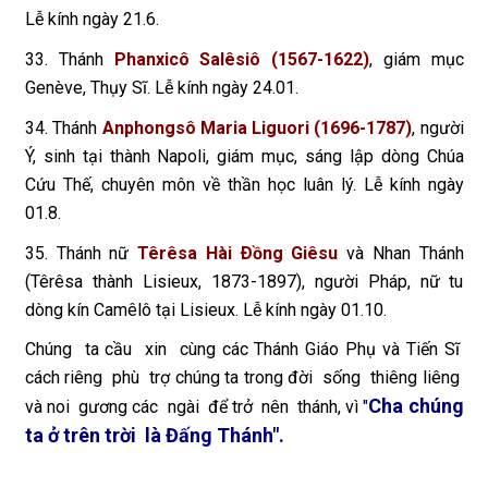
Lễ kính ngày 21.6.
33. Thánh
Phanxicô Salêsiô (1567-1622)
, giám mục
Genève, Thụy Sĩ. Lễ kính ngày 24.01.
34. Thánh
Anphongsô Maria Liguori (1696-1787)
, người
Ý, sinh tại thành Napoli, giám mục, sáng lập dòng Chúa
Cứu Thế, chuyên môn về thần học luân lý. Lễ kính ngày
01.8.
35. Thánh nữ
Têrêsa Hài Ðồng Giêsu
và Nhan Thánh
(Têrêsa thành Lisieux, 1873-1897), người Pháp, nữ tu
dòng kín Camêlô tại Lisieux. Lễ kính ngày 01.10.
Chúng ta cầu xin cùng các Thánh Giáo Phụ và Tiến Sĩ
cách riêng phù trợ chúng ta trong đời sống thiêng liêng
Cha chúng
và noi gương các ngài để trở nên thánh, vì
"
ta ở trên trời là Đấng Thánh".