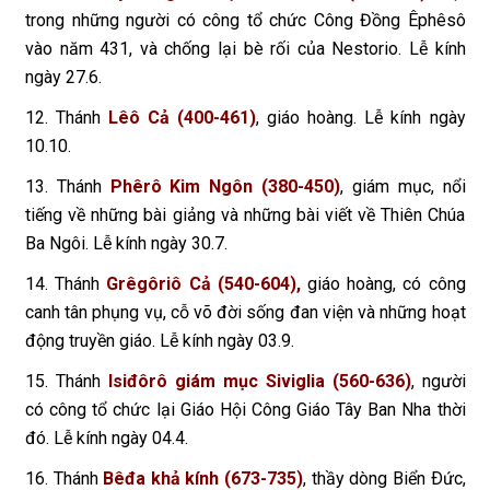
trong những người có công tổ chức Công Đồng Êphêsô
vào năm 431, và chống lại bè rối của Nestorio. Lễ kính
ngày 27.6.
12. Thánh
Lêô Cả (400-461)
, giáo hoàng. Lễ kính ngày
10.10.
13. Thánh
Phêrô Kim Ngôn (380-450)
, giám mục, nổi
tiếng về những bài giảng và những bài viết về Thiên Chúa
Ba Ngôi. Lễ kính ngày 30.7.
14. Thánh
Grêgôriô Cả (540-604),
giáo hoàng, có công
canh tân phụng vụ, cỗ võ đời sống đan viện và những hoạt
động truyền giáo. Lễ kính ngày 03.9.
15. Thánh
Isiđôrô giám mục Siviglia (560-636)
, người
có công tổ chức lại Giáo Hội Công Giáo Tây Ban Nha thời
đó. Lễ kính ngày 04.4.
16. Thánh
Bêđa khả kính (673-735)
, thầy dòng Biển Ðức,