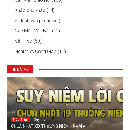
Văn Kiện Giáo Hội (130)
Khảo cứu khác (14)
Slideshows phụng vụ (1)
Các Mẫu Văn Bản (12)
Văn Hóa (59)
Nghi thức Công Giáo (13)
TIN BÀI MỚI
Suy niệm
Tiêu điểm
CHÚA NHẬT XIX THƯỜNG NIÊN – NĂM A