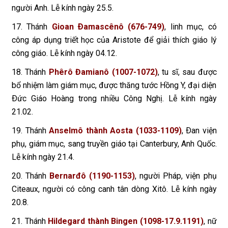
người Anh. Lễ kính ngày 25.5.
17. Thánh
Gioan Ðamascênô (676-749)
, linh mục, có
công áp dụng triết học của Aristote để giải thích giáo lý
công giáo. Lễ kính ngày 04.12.
18. Thánh
Phêrô Đamianô (1007-1072)
, tu sĩ, sau được
bổ nhiệm làm giám mục, được thăng tước Hồng Y, đại diện
Ðức Giáo Hoàng trong nhiều Công Nghị. Lễ kính ngày
21.02.
19. Thánh
Anselmô thành Aosta (1033-1109)
, Ðan viện
phụ, giám mục, sang truyền giáo tại Canterbury, Anh Quốc.
Lễ kính ngày 21.4.
20. Thánh
Bernarđô (1190-1153)
, người Pháp, viện phụ
Citeaux, người có công canh tân dòng Xitô. Lễ kính ngày
20.8.
21. Thánh
Hildegard thành Bingen (1098-17.9.1191)
, nữ