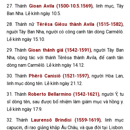
27. Thánh
Gioan Avila (1500-10.5.1569)
, linh mục, Tây
Ban Nha. Lễ kính ngày 10.5.
28. Thánh nữ
Têrêsa Giêsu thành Avila (1515-1582)
,
nguời Tây Ban Nha, người có công canh tân dòng Carmêlô.
Lễ kính ngày 15.10.
29. Thánh
Gioan thánh giá (1542-1591)
, người Tây Ban
Nha, cộng tác với thánh Têrêsa thành Avila, để canh tân
dòng nam Carmêlô. Lễ kính ngày 14.12.
30. Thánh
Phêrô Canisiô (1521-1597)
, người Hòa Lan,
linh mục dòng tên. Lễ kính ngày 21.12.
31. Thánh
Roberto Bellarmino (1542-1621)
, người Ý, tu
sĩ dòng tên, sau được bổ nhiệm làm giám mục và hồng y.
Lễ kính ngày 17.9.
32. Thánh
Laurensô Brindisi (1559-1619)
, linh mục
capucin, đi rao giảng khắp Âu Châu, và qua đời tại Lisbon.