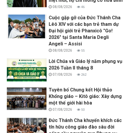
mệt mỏi; họ chỉ mong có hòa bình
08/08/2026
46
Cuộc gặp gỡ của Đức Thánh Cha
Lêô XIV với các bạn trẻ tham dự
Đại hội giới trẻ Phanxicô "Go!
2026" tại Santa Maria Degli
Angeli – Assisi
08/08/2026
55
Lời Chúa và Giáo lý năm phụng vụ
2026 Tuần II tháng 8
07/08/2026
262
Tuyên bố Chung kết Hội thảo
Khổng giáo – Kitô giáo: Xây dựng
một thế giới hài hòa
07/08/2026
50
Đức Thánh Cha khuyến khích các
tín hữu công giáo đào sâu đời