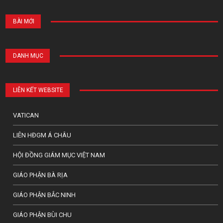
BÀI MỚI
DANH MỤC
LIÊN KẾT WEBSITE
VATICAN
LIÊN HĐGM Á CHÂU
HỘI ĐỒNG GIÁM MỤC VIỆT NAM
GIÁO PHẬN BÀ RỊA
GIÁO PHẬN BẮC NINH
GIÁO PHẬN BÙI CHU