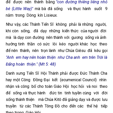
để được nên thánh bằng
"con đường thiêng liêng nhỏ
bé (Little Way)"
mà bà đã sống và thực hành suốt 9
năm trong Dòng kín Lisieux.
Như vậy, các Thánh Tiến Sĩ không phải là những người,
khi còn sống, đã dạy những kiến thức của người đời
mà là dạy con đường nên thánh với gương sống và ảnh
hưởng tinh thần có sức lôi kéo người khác học theo
để nên thánh, nên trọn lành như Chúa Giêsu đã kêu gọi
"Anh em hay nên hoàn thiện như Cha anh em trên Trời là
Đấng hoàn thiện." (Mt 5: 48)
Danh xưng Tiến Sĩ Hội Thánh phải được Đức Thánh Cha
hay một Công Đồng Đại kết (ecumenical Council) nhìn
nhận và công bố cho toàn Giáo Hội học hỏi và noi theo
để sống và thực hành đức tin tinh tuyền cùng với đời
sống thánh thiện mà Chúa Kitô đã giảng dạy và được lưu
truyền từ các Thánh Tông Đồ cho đến các thế hệ tiếp
theo trong Giáo Hội.