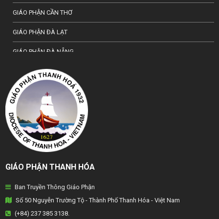
GIÁO PHẬN CẦN THƠ
GIÁO PHẬN ĐÀ LẠT
GIÁO PHẬN ĐÀ NẴNG
TỔNG GIÁO PHẬN HÀ NỘI
GIÁO PHẬN HẢI PHÒNG
TỔNG GIÁO PHẬN HUẾ
GIÁO PHẬN HƯNG HOÁ
GIÁO PHẬN KON TUM
GIÁO PHẬN THANH HÓA
GIÁO PHẬN LẠNG SƠN
Ban Truyền Thông Giáo Phận
GIÁO PHẬN LONG XUYÊN
Số 50 Nguyễn Trường Tộ - Thành Phố Thanh Hóa - Việt Nam
GIÁO PHẬN NHA TRANG
(+84) 237 385 3138.