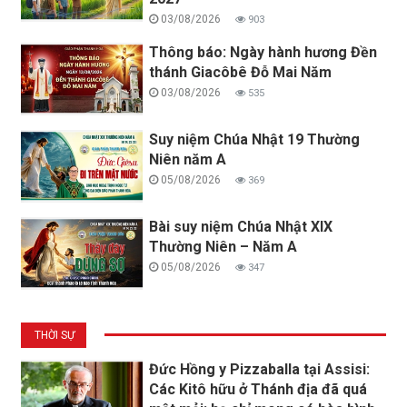
03/08/2026
903
Thông báo: Ngày hành hương Đền
thánh Giacôbê Đỗ Mai Năm
03/08/2026
535
Suy niệm Chúa Nhật 19 Thường
Niên năm A
05/08/2026
369
Bài suy niệm Chúa Nhật XIX
Thường Niên – Năm A
05/08/2026
347
THỜI SỰ
Đức Hồng y Pizzaballa tại Assisi:
Các Kitô hữu ở Thánh địa đã quá