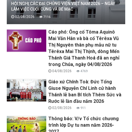
HỘI NGHỊ CÁC ĐẠI CHỦNG VIỆN VIỆT NAM 2026 – NGÀY
LÀM VIỆC CUỐI CÙNG VÀ BẾ MẠC
02/08/2026
7116
Cáo phó: Ông cố Tôma Aquinô
Mai Văn Hân và bà cố Têrêxa Vũ
Thị Nguyên thân phụ mẫu nữ tu
Têrêxa Mai Thị Thịnh, dòng Mến
Thánh Giá Thanh Hoá đã an nghỉ
trong Chúa, ngày 04/08/2026
04/08/2026
4769
Giáo xứ Chính Toà: Đức Tổng
Giuse Nguyễn Chí Linh cử hành
Thánh lễ ban Bí tích Thêm Sức và
Rước lễ lần đầu năm 2026
02/08/2026
911
Thông báo: V/v Tổ chức chương
trình lớp Dự tu nam năm 2026-
2027