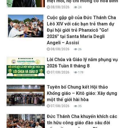
mệt mỏi; họ chỉ mong có hòa bình
08/08/2026
24
Cuộc gặp gỡ của Đức Thánh Cha
Lêô XIV với các bạn trẻ tham dự
Đại hội giới trẻ Phanxicô "Go!
2026" tại Santa Maria Degli
Angeli – Assisi
08/08/2026
26
Lời Chúa và Giáo lý năm phụng vụ
2026 Tuần II tháng 8
07/08/2026
178
Tuyên bố Chung kết Hội thảo
Khổng giáo – Kitô giáo: Xây dựng
một thế giới hài hòa
07/08/2026
35
Đức Thánh Cha khuyến khích các
tín hữu công giáo đào sâu đời