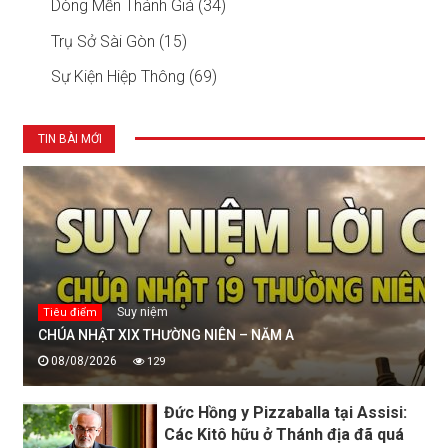
Dòng Mến Thánh Giá (34)
Trụ Sở Sài Gòn (15)
Sự Kiện Hiệp Thông (69)
TIN BÀI MỚI
Suy niệm
Tiêu điểm
CHÚA NHẬT XIX THƯỜNG NIÊN – NĂM A
08/08/2026
129
Đức Hồng y Pizzaballa tại Assisi:
Các Kitô hữu ở Thánh địa đã quá