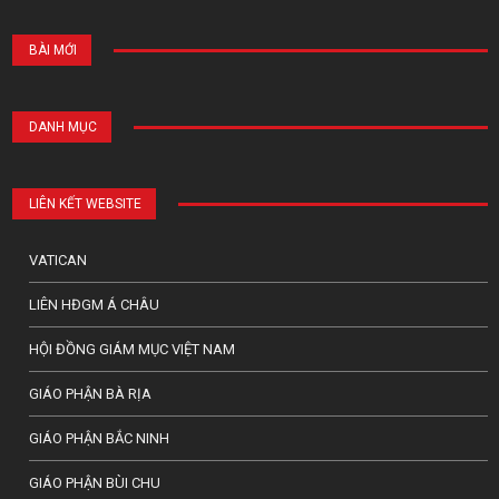
BÀI MỚI
DANH MỤC
LIÊN KẾT WEBSITE
VATICAN
LIÊN HĐGM Á CHÂU
HỘI ĐỒNG GIÁM MỤC VIỆT NAM
GIÁO PHẬN BÀ RỊA
GIÁO PHẬN BẮC NINH
GIÁO PHẬN BÙI CHU