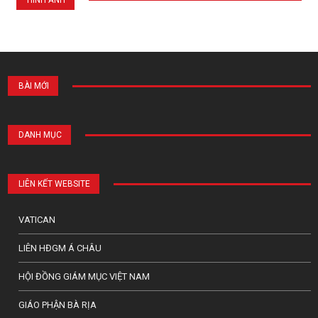
BÀI MỚI
DANH MỤC
LIÊN KẾT WEBSITE
VATICAN
LIÊN HĐGM Á CHÂU
HỘI ĐỒNG GIÁM MỤC VIỆT NAM
GIÁO PHẬN BÀ RỊA