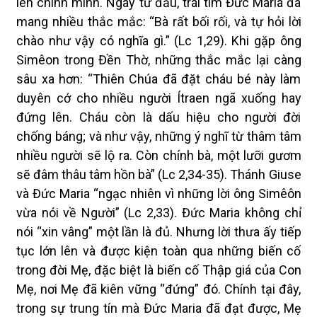
lên chính mình. Ngay từ đầu, trái tim Đức Maria đã
mang nhiều thắc mắc: “Bà rất bối rối, và tự hỏi lời
chào như vậy có nghĩa gì.” (Lc 1,29). Khi gặp ông
Simêon trong Đền Thờ, những thắc mắc lại càng
sâu xa hơn: “Thiên Chúa đã đặt cháu bé này làm
duyên cớ cho nhiều người Ítraen ngã xuống hay
đứng lên. Cháu còn là dấu hiệu cho người đời
chống báng; và như vậy, những ý nghĩ từ thâm tâm
nhiều người sẽ lộ ra. Còn chính bà, một lưỡi gươm
sẽ đâm thâu tâm hồn bà” (Lc 2,34-35). Thánh Giuse
và Đức Maria “ngạc nhiên vì những lời ông Simêôn
vừa nói về Người” (Lc 2,33). Đức Maria không chỉ
nói “xin vâng” một lần là đủ. Nhưng lời thưa ấy tiếp
tục lớn lên và được kiện toàn qua những biến cố
trong đời Mẹ, đặc biệt là biến cố Thập giá của Con
Mẹ, nơi Mẹ đã kiên vững “đứng” đó. Chính tại đây,
trong sự trung tín mà Đức Maria đã đạt được, Mẹ