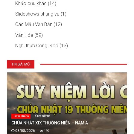
Khảo cứu khác (14)
Slideshows phụng vụ (1)
Các Mẫu Văn Bản (12)
Văn Hóa (59)
Nghi thức Công Giáo (13)
TIN BÀI MỚI
Suy niệm
Tiêu điểm
CHÚA NHẬT XIX THƯỜNG NIÊN – NĂM A
08/08/2026
197