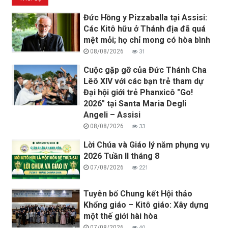
Đức Hồng y Pizzaballa tại Assisi:
Các Kitô hữu ở Thánh địa đã quá
mệt mỏi; họ chỉ mong có hòa bình
08/08/2026
31
Cuộc gặp gỡ của Đức Thánh Cha
Lêô XIV với các bạn trẻ tham dự
Đại hội giới trẻ Phanxicô "Go!
2026" tại Santa Maria Degli
Angeli – Assisi
08/08/2026
33
Lời Chúa và Giáo lý năm phụng vụ
2026 Tuần II tháng 8
07/08/2026
221
Tuyên bố Chung kết Hội thảo
Khổng giáo – Kitô giáo: Xây dựng
một thế giới hài hòa
07/08/2026
40