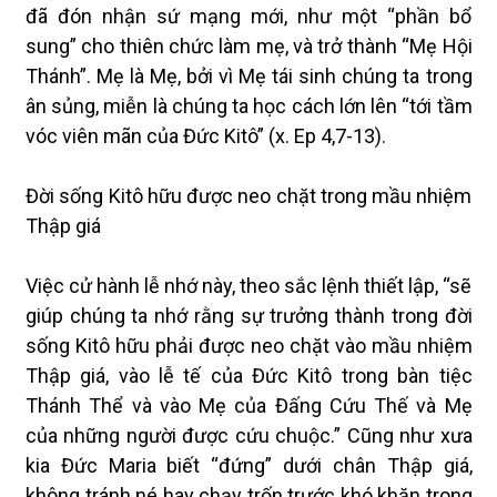
đã đón nhận sứ mạng mới, như một “phần bổ
sung” cho thiên chức làm mẹ, và trở thành “Mẹ Hội
Thánh”. Mẹ là Mẹ, bởi vì Mẹ tái sinh chúng ta trong
ân sủng, miễn là chúng ta học cách lớn lên “tới tầm
vóc viên mãn của Đức Kitô” (x. Ep 4,7-13).
Đời sống Kitô hữu được neo chặt trong mầu nhiệm
Thập giá
Việc cử hành lễ nhớ này, theo sắc lệnh thiết lập, “sẽ
giúp chúng ta nhớ rằng sự trưởng thành trong đời
sống Kitô hữu phải được neo chặt vào mầu nhiệm
Thập giá, vào lễ tế của Đức Kitô trong bàn tiệc
Thánh Thể và vào Mẹ của Đấng Cứu Thế và Mẹ
của những người được cứu chuộc.” Cũng như xưa
kia Đức Maria biết “đứng” dưới chân Thập giá,
không tránh né hay chạy trốn trước khó khăn trong