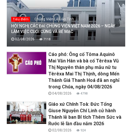
Chủng Viện Lê Bảo Tịnh
Tiêu điểm
HỘI NGHỊ CÁC ĐẠI CHỦNG VIỆN VIỆT NAM 2026 – NGÀY
LÀM VIỆC CUỐI CÙNG VÀ BẾ MẠC
02/08/2026
7118
Cáo phó: Ông cố Tôma Aquinô
Mai Văn Hân và bà cố Têrêxa Vũ
Thị Nguyên thân phụ mẫu nữ tu
Têrêxa Mai Thị Thịnh, dòng Mến
Thánh Giá Thanh Hoá đã an nghỉ
trong Chúa, ngày 04/08/2026
04/08/2026
4798
Giáo xứ Chính Toà: Đức Tổng
Giuse Nguyễn Chí Linh cử hành
Thánh lễ ban Bí tích Thêm Sức và
Rước lễ lần đầu năm 2026
02/08/2026
924