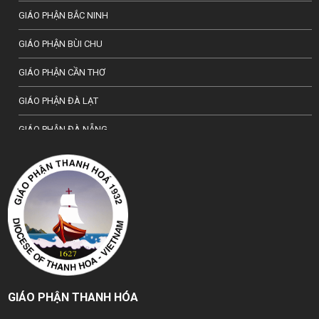
GIÁO PHẬN BẮC NINH
GIÁO PHẬN BÙI CHU
GIÁO PHẬN CẦN THƠ
GIÁO PHẬN ĐÀ LẠT
GIÁO PHẬN ĐÀ NẴNG
TỔNG GIÁO PHẬN HÀ NỘI
GIÁO PHẬN HẢI PHÒNG
TỔNG GIÁO PHẬN HUẾ
GIÁO PHẬN HƯNG HOÁ
GIÁO PHẬN KON TUM
GIÁO PHẬN THANH HÓA
GIÁO PHẬN LẠNG SƠN