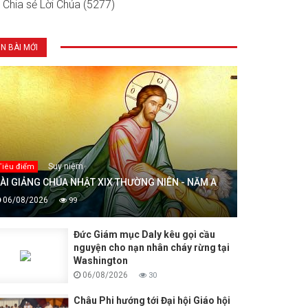
Chia sẻ Lời Chúa (5277)
IN BÀI MỚI
Suy niệm
Tiêu điểm
ÀI GIẢNG CHÚA NHẬT XIX THƯỜNG NIÊN - NĂM A
06/08/2026
99
Đức Giám mục Daly kêu gọi cầu
nguyện cho nạn nhân cháy rừng tại
Washington
06/08/2026
30
Châu Phi hướng tới Đại hội Giáo hội