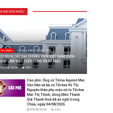
IN BÀI XEM NHIỀU
Chủng Viện Lê Bảo Tịnh
Tiêu điểm
ỘI NGHỊ CÁC ĐẠI CHỦNG VIỆN VIỆT NAM 2026 –
GÀY LÀM VIỆC CUỐI CÙNG VÀ BẾ MẠC
02/08/2026
7091
Cáo phó: Ông cố Tôma Aquinô Mai
Văn Hân và bà cố Têrêxa Vũ Thị
Nguyên thân phụ mẫu nữ tu Têrêxa
Mai Thị Thịnh, dòng Mến Thánh
Giá Thanh Hoá đã an nghỉ trong
Chúa, ngày 04/08/2026
04/08/2026
4562