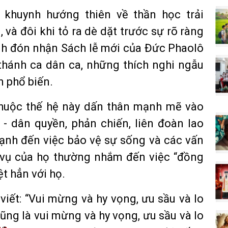
 khuynh hướng thiên về thần học trải
 và đôi khi tỏ ra dè dặt trước sự rõ ràng
tình đón nhận Sách lễ mới của Đức Phaolô
, thánh ca dân ca, những thích nghi ngẫu
 phổ biến.
 thuộc thế hệ này dấn thân mạnh mẽ vào
- dân quyền, phản chiến, liên đoàn lao
mạnh đến việc bảo vệ sự sống và các vấn
c vụ của họ thường nhắm đến việc “đồng
t hẳn với họ.
viết: “Vui mừng và hy vọng, ưu sầu và lo
ũng là vui mừng và hy vọng, ưu sầu và lo