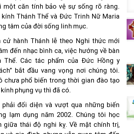
i một căn tính bảo vệ sự sống rõ ràng.
g kính Thánh Thể và Đức Trinh Nữ Maria
ọng tâm của đời sống linh mục.
h cử hành Thánh lễ theo Nghi thức mới
tâm đến nhạc bình ca, việc hướng về bàn
nh Thể. Các tác phẩm của Đức Hồng y
cách” bắt đầu vang vọng nơi chúng tôi.
ô chưa phổ biến trong thời gian đào tạo
kính phụng vụ thì đã có.
 phải đối diện và vượt qua những biến
ng lạm dụng năm 2002. Chúng tôi học
giữa thái độ nghi kỵ. Về mặt chính trị,