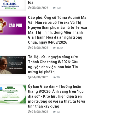
loại
05/08/2026
134
Cáo phó: Ông cố Tôma Aquinô Mai
Văn Hân và bà cố Têrêxa Vũ Thị
Nguyên thân phụ mẫu nữ tu Têrêxa
Mai Thị Thịnh, dòng Mến Thánh
Giá Thanh Hoá đã an nghỉ trong
Chúa, ngày 04/08/2026
04/08/2026
4562
Tài liệu cầu nguyện cùng Đức
Thánh Cha tháng 8/2026: Cầu
nguyện cho việc loan báo Tin
mừng tại phố thị
04/08/2026
70
Ủy ban Giáo dân - Thường huấn
tháng 8/2026: Ánh sáng trên “lục
địa số” - Kitô hữu hiện diện trên
môi trường số với sự thật, tử tế và
tinh thần xây dựng
04/08/2026
63