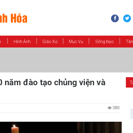
o
Hình Ảnh
Giáo Xứ
Mục Vụ
Sống Đạo
Tâm
0 năm đào tạo chủng viện và
T
380