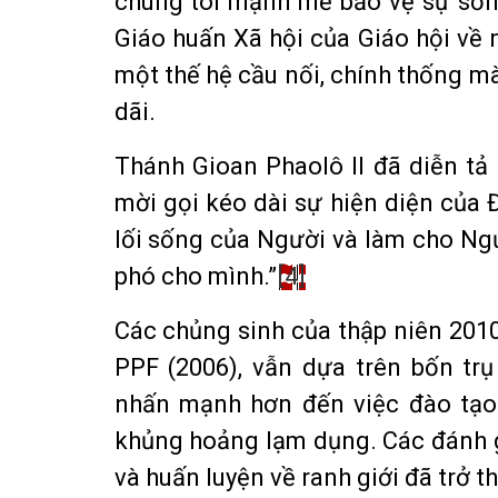
chúng tôi mạnh mẽ bảo vệ sự sốn
Giáo huấn Xã hội của Giáo hội về 
một thế hệ cầu nối, chính thống 
dãi.
Thánh Gioan Phaolô II đã diễn tả
mời gọi kéo dài sự hiện diện của Đ
lối sống của Người và làm cho Ng
phó cho mình.”
[4]
Các chủng sinh của thập niên 201
PPF (2006), vẫn dựa trên bốn tr
nhấn mạnh hơn đến việc đào tạo
khủng hoảng lạm dụng. Các đánh gi
và huấn luyện về ranh giới đã trở t