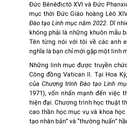
Đức Bênêđictô XVI và Đức Phanxicô
mục thời Đức Giáo hoàng Lêô XI
Đào tạo Linh mục năm 2022
. Dĩ nh
không phải là những khuôn mẫu bấ
Tên từng nói với tôi về các anh 
nghĩa là bạn chỉ mới gặp một linh 
Những linh mục được truyền chức
Công đồng Vatican II. Tại Hoa Kỳ
của
Chương trình Đào tạo Linh mụ
1971), vốn nhấn mạnh đến việc th
hiện đại. Chương trình học thuật t
cao thần học mục vụ và khoa học 
tạo nhân bản” và “thường huấn” hầ