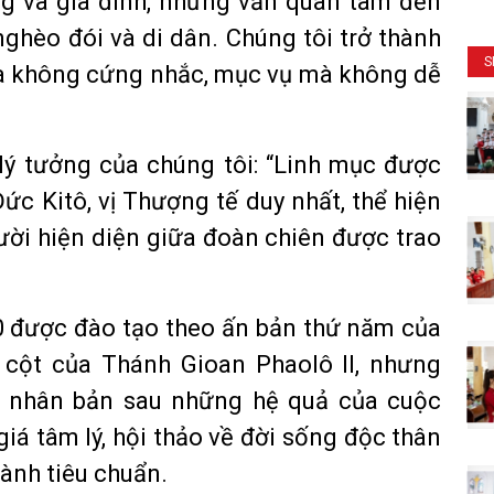
g và gia đình, nhưng vẫn quan tâm đến
nghèo đói và di dân. Chúng tôi trở thành
S
mà không cứng nhắc, mục vụ mà không dễ
 lý tưởng của chúng tôi: “Linh mục được
ức Kitô, vị Thượng tế duy nhất, thể hiện
ười hiện diện giữa đoàn chiên được trao
0 được đào tạo theo ấn bản thứ năm của
ụ cột của Thánh Gioan Phaolô II, nhưng
 nhân bản sau những hệ quả của cuộc
á tâm lý, hội thảo về đời sống độc thân
hành tiêu chuẩn.