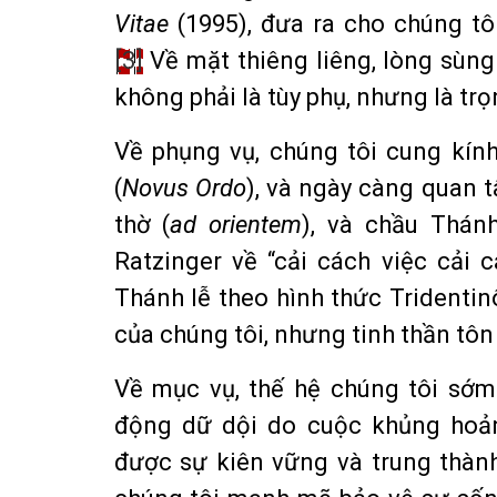
Vitae
(1995), đưa ra cho chúng tô
[3]
Về mặt thiêng liêng, lòng sùn
không phải là tùy phụ, nhưng là tr
Về phụng vụ, chúng tôi cung kín
(
Novus Ordo
), và ngày càng quan 
thờ (
ad orientem
), và chầu Thá
Ratzinger về “cải cách việc cải 
Thánh lễ theo hình thức Tridentin
của chúng tôi, nhưng tinh thần tôn 
Về mục vụ, thế hệ chúng tôi sớm
động dữ dội do cuộc khủng hoả
được sự kiên vững và trung thành 