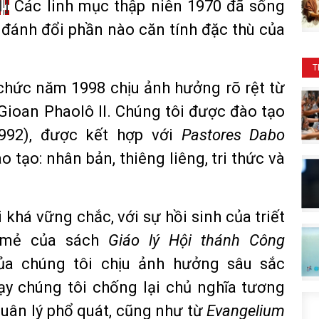
1]
Các linh mục thập niên 1970 đã sống
i đánh đổi phần nào căn tính đặc thù của
T
 chức năm 1998 chịu ảnh hưởng rõ rệt từ
Gioan Phaolô II. Chúng tôi được đào tạo
992), được kết hợp với
Pastores Dabo
o tạo: nhân bản, thiêng liêng, tri thức và
 khá vững chắc, với sự hồi sinh của triết
 mẻ của sách
Giáo lý Hội thánh Công
ủa chúng tôi chịu ảnh hưởng sâu sắc
ạy chúng tôi chống lại chủ nghĩa tương
uân lý phổ quát, cũng như từ
Evangelium