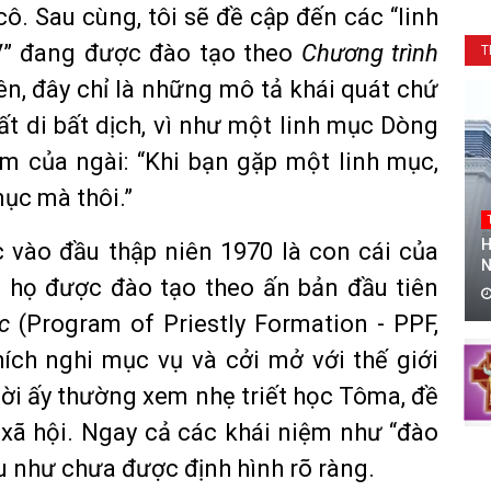
. Sau cùng, tôi sẽ đề cập đến các “linh
V” đang được đào tạo theo
Chương trình
T
iên, đây chỉ là những mô tả khái quát chứ
t di bất dịch, vì như một linh mục Dòng
em của ngài: “Khi bạn gặp một linh mục,
mục mà thôi.”
H
 vào đầu thập niên 1970 là con cái của
N
, họ được đào tạo theo ấn bản đầu tiên
c
(Program of Priestly Formation - PPF,
ích nghi mục vụ và cởi mở với thế giới
hời ấy thường xem nhẹ triết học Tôma, đề
xã hội. Ngay cả các khái niệm như “đào
u như chưa được định hình rõ ràng.