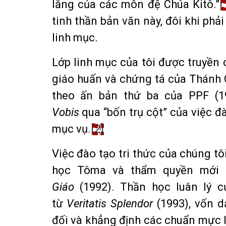
lắng của các môn đệ Chúa Kitô.”
[
tinh thần bản văn này, đôi khi phả
linh mục.
Lớp linh mục của tôi được truyền
giáo huấn và chứng tá của Thánh 
theo ấn bản thứ ba của PPF (1
Vobis
qua “bốn trụ cột” của việc đà
mục vụ.
[2]
Việc đào tạo tri thức của chúng tôi
học Tôma và thẩm quyền mới
Giáo
(1992). Thần học luân lý c
từ
Veritatis Splendor
(1993), vốn d
đối và khẳng định các chuẩn mực l