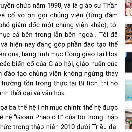
ruyền chức năm 1998, và là giáo sư Thần
h và cổ võ ơn gọi chủng viện (từng đảm
 phó giám đốc một chủng viện khác), tôi
mục cả bên trong lẫn bên ngoài. Tôi đã
, và hiện nay đang góp phần đào tạo thế
iên qua, hàng linh mục Công giáo tại Hoa
các biến cố của Giáo hội, giáo huấn của
h đào tạo chủng viện không ngừng thay
rường tồn trong thực tại Bí tích, thì nó
nh thời đại và văn hóa.
họa ba thế hệ linh mục chính: thế hệ được
ế hệ “Gioan Phaolô II” của tôi trong thập
chức trong thập niên 2010 dưới Triều đại