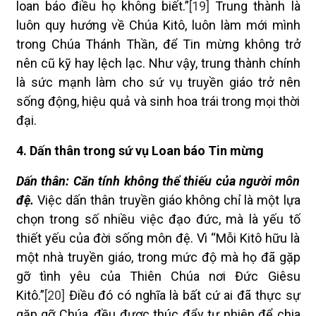
loan báo điều họ không biết.”
[19]
Trung thành là
luôn quy hướng về Chúa Kitô, luôn làm mới mình
trong Chúa Thánh Thần, để Tin mừng không trở
nên cũ kỹ hay lệch lạc. Như vậy, trung thành chính
là sức mạnh làm cho sứ vụ truyền giáo trở nên
sống động, hiệu quả và sinh hoa trái trong mọi thời
đại.
4. Dấn thân trong sứ vụ Loan báo Tin mừng
Dấn thân: Căn tính không thể thiếu của người môn
đệ.
Việc dấn thân truyền giáo không chỉ là một lựa
chọn trong số nhiều việc đạo đức, mà là yếu tố
thiết yếu của đời sống môn đệ. Vì “Mỗi Kitô hữu là
một nhà truyền giáo, trong mức độ mà họ đã gặp
gỡ tình yêu của Thiên Chúa nơi Đức Giêsu
Kitô.”
[20]
Điều đó có nghĩa là bất cứ ai đã thực sự
gặp gỡ Chúa, đều được thúc đẩy tự nhiên để chia