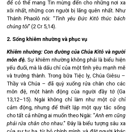
để có thể mang Tin mừng đến cho những nơi xa
xôi nhất, những con người bị lãng quên nhất. Như
Thánh Phaolô nói: “
Tình yêu Đức Kitô thúc bách
chúng
tôi
” (2 Cr 5,14).
2. Sống khiêm nhường và phục vụ
Khiêm nhường: Con đường của Chúa Kitô và người
môn đệ.
Sự khiêm nhường không phải là biểu hiện
yếu đuối, mà là dấu chỉ của một tình yêu mạnh mẽ
và trưởng thành. Trong bữa Tiệc ly, Chúa Giêsu –
Thầy và Chúa – đã quỳ xuống rửa chân cho các
môn đệ, một hành động của người đầy tớ (Ga
13,12–15). Ngài không chỉ làm như một cử chỉ
cảm động, nhưng để thiết lập một quy tắc sống
cho tất cả những ai muốn theo Ngài: “
Anh em cũng
phải rửa chân cho nhau
.” Đây là biểu tượng sâu xa
của sự tự hạ, từ bỏ chính mình, và đặt người khác