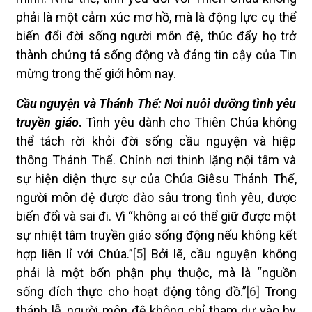
phải là một cảm xúc mơ hồ, mà là động lực cụ thể
biến đổi đời sống người môn đệ, thúc đẩy họ trở
thành chứng tá sống động và đáng tin cậy của Tin
mừng trong thế giới hôm nay.
Cầu nguyện và Thánh Thể: Nơi nuôi dưỡng tình yêu
truyền giáo
.
Tình yêu dành cho Thiên Chúa không
thể tách rời khỏi đời sống cầu nguyện và hiệp
thông Thánh Thể. Chính nơi thinh lặng nội tâm và
sự hiện diện thực sự của Chúa Giêsu Thánh Thể,
người môn đệ được đào sâu trong tình yêu, được
biến đổi và sai đi. Vì “không ai có thể giữ được một
sự nhiệt tâm truyền giáo sống động nếu không kết
hợp liên lỉ với Chúa.”
[5]
Bởi lẽ, cầu nguyện không
phải là một bổn phận phụ thuộc, mà là “nguồn
sống đích thực cho hoạt động tông đồ.”
[6]
Trong
thánh lễ, người môn đệ không chỉ tham dự vào hy