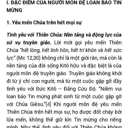
I. ĐẶC ĐIỂM CỦA NGƯỜI MÔN ĐỆ LOAN BÁO TIN
MỪNG
1. Yêu mến Chúa trên hết mọi sự
Tình yêu với Thiên Chúa: Nền tảng và động lực của
sứ vụ truyền giáo
.
Lời mời gọi yêu mến Thiên
Chúa
“hết lòng, hết linh hồn, hết trí khôn và hết sức
lực”
(Mc 12,30) không chỉ là một giới răn, mà còn là
nền tảng của đời sống Kitô hữu và đặc biệt là của
người môn đệ truyền giáo. Truyền giáo không khởi
đi từ ý chí con người, mà từ một cuộc gặp gỡ đầy
tình yêu với Đức Kitô – Đấng Cứu Độ. “Niềm vui
loan báo Tin mừng phát sinh từ một cuộc gặp gỡ
với Chúa Giêsu.”
[4]
Khi người môn đệ yêu mến
Thiên Chúa trên hết mọi sự, họ được đốt cháy bởi
lửa mến, không thể giữ kín Tin mừng cho riêng
mình. Như thế, tình yêu đối với Thiên Chúa không