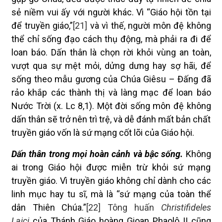
sẻ niềm vui ấy với người khác. Vì “Giáo hội tồn tại
để truyền giáo,”
[21]
và vì thế, người môn đệ không
thể chỉ sống đạo cách thụ động, mà phải ra đi để
loan báo. Dấn thân là chọn rời khỏi vùng an toàn,
vượt qua sự mệt mỏi, dửng dưng hay sợ hãi, để
sống theo mẫu gương của Chúa Giêsu – Đấng đã
rảo khắp các thành thị và làng mạc để loan báo
Nước Trời (x. Lc 8,1). Một đời sống môn đệ không
dấn thân sẽ trở nên trì trệ, và dễ đánh mất bản chất
truyền giáo vốn là sứ mạng cốt lõi của Giáo hội.
Dấn thân trong mọi hoàn cảnh và bậc sống.
Không
ai trong Giáo hội được miễn trừ khỏi sứ mạng
truyền giáo. Vì truyền giáo không chỉ dành cho các
linh mục hay tu sĩ, mà là “sứ mạng của toàn thể
dân Thiên Chúa.”
[22]
Tông huấn
Christifideles
Laici
của Thánh Giáo hoàng Gioan Phaolô II cũng