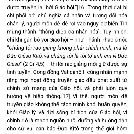
được truyền lại bởi Giáo hội.”
[16]
Trong thời đại bị
chi phối bởi chủ nghĩa cá nhân và tương đối hóa
chân lý, người môn đệ dễ rơi vào nguy cơ biến Tin
mừng thành “thông điệp cá nhân hóa”. Tuy nhiên,
chỉ khi gắn bó với Giáo hội – như Thánh Phaolô nói:
“
Chúng tôi rao giảng không phải chính mình, mà là
Đức Giêsu Kitô, và chúng tôi là tôi tớ anh em vì Đức
Giêsu
” (2 Cr 4,5) – thì lời rao giảng mới giữ được sự
tinh tuyền. Công đồng Vaticanô II cũng nhấn mạnh
rằng mọi hoạt động truyền giáo đều phát xuất từ
chính sứ mạng của Giáo hội, và phải luôn quy
hướng về hiệp thông.
[17]
Vì thế, người môn đệ
truyền giáo không thể tách mình khỏi huấn quyền,
khỏi Giáo lý và đời sống bí tích của Giáo hội, vì
chính đó là mạch nguồn nuôi dưỡng và hướng dẫn
cho sứ vụ loan báo Đức Kitô trong thế giới hôm