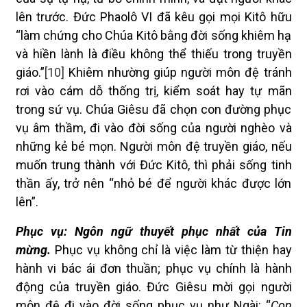
lên trước. Đức Phaolô VI đã kêu gọi mọi Kitô hữu
“làm chứng cho Chúa Kitô bằng đời sống khiêm hạ
và hiền lành là điều không thể thiếu trong truyền
giáo.”
[10]
Khiêm nhường giúp người môn đệ tránh
rơi vào cám dỗ thống trị, kiểm soát hay tự mãn
trong sứ vụ. Chúa Giêsu đã chọn con đường phục
vụ âm thầm, đi vào đời sống của người nghèo và
những kẻ bé mọn. Người môn đệ truyền giáo, nếu
muốn trung thành với Đức Kitô, thì phải sống tinh
thần ấy, trở nên “nhỏ bé để người khác được lớn
lên”.
Phục vụ: Ngôn ngữ thuyết phục nhất của Tin
mừng.
Phục vụ không chỉ là việc làm từ thiện hay
hành vi bác ái đơn thuần; phục vụ chính là hành
động của truyền giáo. Đức Giêsu mời gọi người
môn đệ đi vào đời sống phục vụ như Ngài: “
Con