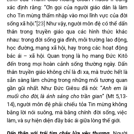
xác định rằng: “Ơn gọi của người giáo dân là làm
cho Tin mừng thấm nhập vào mọi lĩnh vực của đời
sống xã hội.”
[23]
Như vậy, người môn đệ có thể dấn
thân trong truyền giáo qua các hình thức khác
nhau: trong đời sống gia đình, môi trường lao động,
học đường, mạng xã hội, hay trong các hoạt động
bác ái – xã hội. Quan trọng là họ mang Đức Kitô
đến trong mọi hoàn cảnh sống thường ngày. Dấn
thân truyền giáo không chỉ là đi xa, mà trước hết là
sẵn sàng làm chứng trong những mối tương quan
gần gũi nhất. Như Đức Giêsu đã nói: “
Anh em là
muối cho đời, là ánh sáng cho trần gian
” (Mt 5,13-
14), người môn đệ phải chiếu tỏa Tin mừng không
bằng lời nói suông, mà bằng chính đời sống, việc
làm, và sự hiện diện đầy bác ái giữa lòng thế giới.
Dấn thân với trái tim cháy lửa yêu thương.
Người