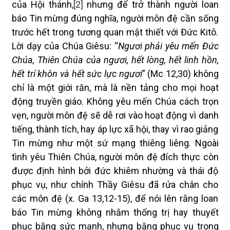
của Hội thánh,
[2]
nhưng để trở thành người loan
báo Tin mừng đúng nghĩa, người môn đệ cần sống
trước hết trong tương quan mật thiết với Đức Kitô.
Lời dạy của Chúa Giêsu: “
Ngươi phải yêu mến Đức
Chúa, Thiên Chúa của ngươi, hết lòng, hết linh hồn,
hết trí khôn và hết sức lực ngươi
” (Mc 12,30) không
chỉ là một giới răn, mà là nền tảng cho mọi hoạt
động truyền giáo. Không yêu mến Chúa cách trọn
vẹn, người môn đệ sẽ dễ rơi vào hoạt động vì danh
tiếng, thành tích, hay áp lực xã hội, thay vì rao giảng
Tin mừng như một sứ mạng thiêng liêng. Ngoài
tình yêu Thiên Chúa, người môn đệ đích thực còn
được định hình bởi đức khiêm nhường và thái độ
phục vụ, như chính Thầy Giêsu đã rửa chân cho
các môn đệ (x. Ga 13,12-15), để nói lên rằng loan
báo Tin mừng không nhằm thống trị hay thuyết
phục bằng sức mạnh, nhưng bằng phục vụ trong