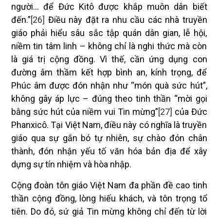
người… để Đức Kitô được khắp muôn dân biết
đến.”
[26]
Điều này đặt ra nhu cầu các nhà truyền
giáo phải hiểu sâu sắc tập quán dân gian, lễ hội,
niềm tin tâm linh – không chỉ là nghi thức mà còn
là giá trị cộng đồng. Vì thế, cần ứng dụng con
đường âm thầm kết hợp bình an, kính trọng, để
Phúc âm được đón nhận như “món quà sức hút”,
không gây áp lực – đúng theo tinh thần “mời gọi
bằng sức hút của niềm vui Tin mừng”
[27]
của Đức
Phanxicô. Tại Việt Nam, điều này có nghĩa là truyền
giáo qua sự gắn bó tự nhiên, sự chào đón chân
thành, đón nhận yếu tố văn hóa bản địa để xây
dựng sự tín nhiệm và hòa nhập.
Cộng đoàn tôn giáo Việt Nam đa phần đề cao tinh
thần cộng đồng, lòng hiếu khách, và tôn trọng tổ
tiên. Do đó, sứ giả Tin mừng không chỉ đến từ lời