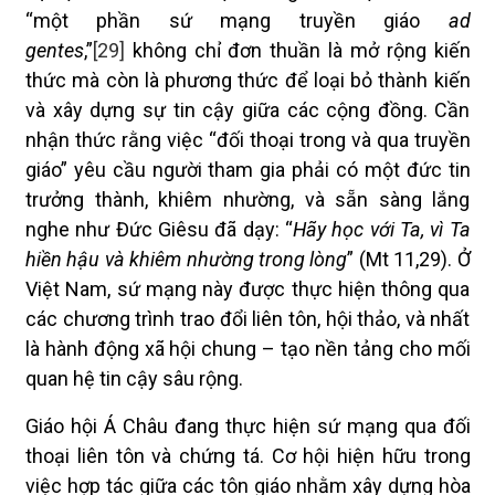
“một phần sứ mạng truyền giáo
ad
gentes
,”
[29]
không chỉ đơn thuần là mở rộng kiến
thức mà còn là phương thức để loại bỏ thành kiến
và xây dựng sự tin cậy giữa các cộng đồng. Cần
nhận thức rằng việc “đối thoại trong và qua truyền
giáo” yêu cầu người tham gia phải có một đức tin
trưởng thành, khiêm nhường, và sẵn sàng lắng
nghe như Đức Giêsu đã dạy: “
Hãy học với Ta, vì Ta
hiền hậu và khiêm nhường trong lòng
” (Mt 11,29). Ở
Việt Nam, sứ mạng này được thực hiện thông qua
các chương trình trao đổi liên tôn, hội thảo, và nhất
là hành động xã hội chung – tạo nền tảng cho mối
quan hệ tin cậy sâu rộng.
Giáo hội Á Châu đang thực hiện sứ mạng qua đối
thoại liên tôn và chứng tá. Cơ hội hiện hữu trong
việc hợp tác giữa các tôn giáo nhằm xây dựng hòa