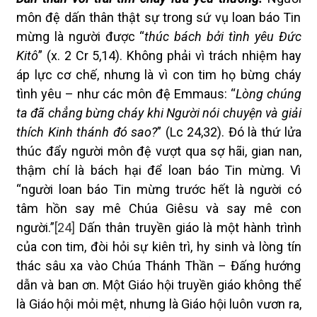
môn đệ dấn thân thật sự trong sứ vụ loan báo Tin
mừng là người được “
thúc bách bởi tình yêu Đức
Kitô
” (x. 2 Cr 5,14). Không phải vì trách nhiệm hay
áp lực cơ chế, nhưng là vì con tim họ bừng cháy
tình yêu – như các môn đệ Emmaus: “
Lòng chúng
ta đã chẳng bừng cháy khi Người nói chuyện và giải
thích Kinh thánh đó sao?
” (Lc 24,32). Đó là thứ lửa
thúc đẩy người môn đệ vượt qua sợ hãi, gian nan,
thậm chí là bách hại để loan báo Tin mừng. Vì
“người loan báo Tin mừng trước hết là người có
tâm hồn say mê Chúa Giêsu và say mê con
người.”
[24]
Dấn thân truyền giáo là một hành trình
của con tim, đòi hỏi sự kiên trì, hy sinh và lòng tín
thác sâu xa vào Chúa Thánh Thần – Đấng hướng
dẫn và ban ơn. Một Giáo hội truyền giáo không thể
là Giáo hội mỏi mệt, nhưng là Giáo hội luôn vươn ra,