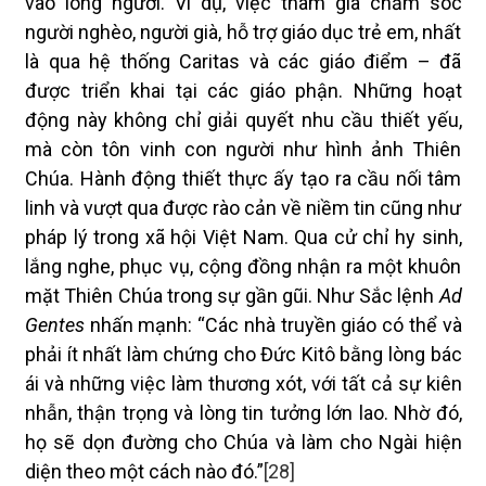
vào lòng người. Ví dụ, việc tham gia chăm sóc
người nghèo, người già, hỗ trợ giáo dục trẻ em, nhất
là qua hệ thống Caritas và các giáo điểm – đã
được triển khai tại các giáo phận. Những hoạt
động này không chỉ giải quyết nhu cầu thiết yếu,
mà còn tôn vinh con người như hình ảnh Thiên
Chúa. Hành động thiết thực ấy tạo ra cầu nối tâm
linh và vượt qua được rào cản về niềm tin cũng như
pháp lý trong xã hội Việt Nam. Qua cử chỉ hy sinh,
lắng nghe, phục vụ, cộng đồng nhận ra một khuôn
mặt Thiên Chúa trong sự gần gũi. Như Sắc lệnh
Ad
Gentes
nhấn mạnh: “Các nhà truyền giáo có thể và
phải ít nhất làm chứng cho Đức Kitô bằng lòng bác
ái và những việc làm thương xót, với tất cả sự kiên
nhẫn, thận trọng và lòng tin tưởng lớn lao. Nhờ đó,
họ sẽ dọn đường cho Chúa và làm cho Ngài hiện
diện theo một cách nào đó.”
[28]