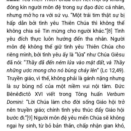
đóng kín người môn đệ trong sự đạo đức cá nhân,
nhưng mở họ ra với sứ vụ. “Một trái tim thật sự bị
hấp dẫn bởi tình yêu Thiên Chúa thì không thể
không chia sẻ Tin mừng cho người khác.”
[8]
Tình
yêu đích thực luôn hướng đến tha nhân. Người
môn đệ không thể giữ tình yêu Thiên Chúa cho
riêng mình, bởi tình yêu ấy là “lửa” như Chúa Giêsu
đã nói: “
Thầy đã đến ném lửa vào mặt đất, và Thầy
những ước mong cho nó bùng cháy lên
” (Lc 12,49).
Truyền giáo, vì thế, không phải là gánh nặng nhưng
là sự bùng nổ của một niềm vui nội tâm. Đức
Bênêđictô XVI viết trong Tông huấn
Verbum
Domini
: “Lời Chúa làm cho đời sống Giáo hội trở
nên truyền giáo; chính tình yêu thúc đẩy Giáo hội
bước đi.”
[9]
Người môn đệ yêu mến Chúa sẽ không
ngại hy sinh, từ bỏ bản thân, chấp nhận gian khó,